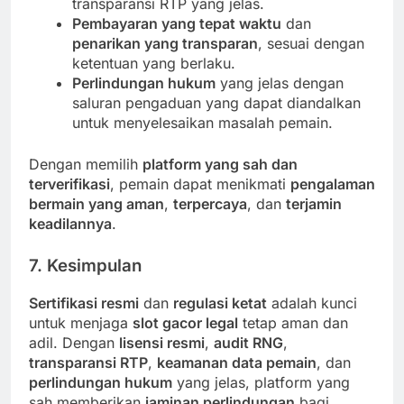
transparansi RTP yang jelas.
Pembayaran yang tepat waktu
dan
penarikan yang transparan
, sesuai dengan
ketentuan yang berlaku.
Perlindungan hukum
yang jelas dengan
saluran pengaduan yang dapat diandalkan
untuk menyelesaikan masalah pemain.
Dengan memilih
platform yang sah dan
terverifikasi
, pemain dapat menikmati
pengalaman
bermain yang aman
,
terpercaya
, dan
terjamin
keadilannya
.
7. Kesimpulan
Sertifikasi resmi
dan
regulasi ketat
adalah kunci
untuk menjaga
slot gacor legal
tetap aman dan
adil. Dengan
lisensi resmi
,
audit RNG
,
transparansi RTP
,
keamanan data pemain
, dan
perlindungan hukum
yang jelas, platform yang
sah memberikan
jaminan perlindungan
bagi