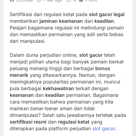
Sertifikasi dan regulasi ketat pada
slot gacor legal
memberikan
jaminan keamanan
dan
keadilan
.
Pelajari bagaimana regulasi ini melindungi pemain
dan memastikan permainan yang adil serta bebas
dari manipulasi.
Dalam dunia perjudian online,
slot gacor
telah
menjadi pilihan utama bagi banyak pemain berkat
peluang menang tinggi dan berbagai
bonus
menarik
yang ditawarkannya. Namun, dengan
meningkatnya popularitas permainan ini, muncul
pula berbagai
kekhawatiran
terkait dengan
keamanan
dan
keadilan
permainan. Bagaimana
cara memastikan bahwa permainan yang kita
mainkan benar-benar aman dan tidak
dimanipulasi? Salah satu jawabannya terletak pada
sertifikasi resmi
dan
regulasi ketat
yang
diterapkan pada platform perjudian
slot gacor
.