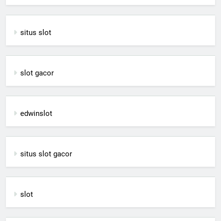
situs slot
slot gacor
edwinslot
situs slot gacor
slot