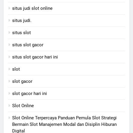
situs judi slot online
situs judi.
situs slot
situs slot gacor
situs slot gacor hari ini
slot
slot gacor
slot gacor hari ini
Slot Online
Slot Online Terpercaya Panduan Pemula Slot Strategi
Bermain Slot Manajemen Modal dan Disiplin Hiburan
Digital