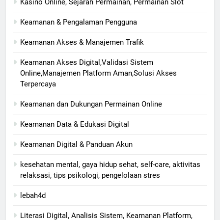
Kasino Online, Sejarah Permainan, Permainan Slot
Keamanan & Pengalaman Pengguna
Keamanan Akses & Manajemen Trafik
Keamanan Akses Digital,Validasi Sistem
Online,Manajemen Platform Aman,Solusi Akses
Terpercaya
Keamanan dan Dukungan Permainan Online
Keamanan Data & Edukasi Digital
Keamanan Digital & Panduan Akun
kesehatan mental, gaya hidup sehat, self-care, aktivitas
relaksasi, tips psikologi, pengelolaan stres
lebah4d
Literasi Digital, Analisis Sistem, Keamanan Platform,