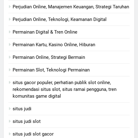
Perjudian Online, Manajemen Keuangan, Strategi Taruhan
Perjudian Online, Teknologi, Keamanan Digital
Permainan Digital & Tren Online
Permainan Kartu, Kasino Online, Hiburan
Permainan Online, Strategi Bermain
Permainan Slot, Teknologi Permainan
situs gacor populer, perhatian publik slot online,
rekomendasi situs slot, situs ramai pengguna, tren
komunitas game digital
situs judi
situs judi slot
situs judi slot gacor