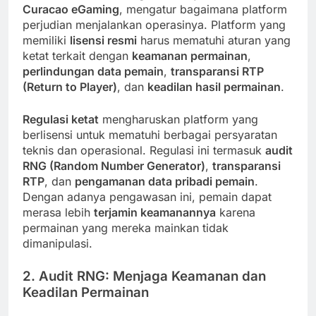
Curacao eGaming
, mengatur bagaimana platform
perjudian menjalankan operasinya. Platform yang
memiliki
lisensi resmi
harus mematuhi aturan yang
ketat terkait dengan
keamanan permainan
,
perlindungan data pemain
,
transparansi RTP
(Return to Player)
, dan
keadilan hasil permainan
.
Regulasi ketat
mengharuskan platform yang
berlisensi untuk mematuhi berbagai persyaratan
teknis dan operasional. Regulasi ini termasuk
audit
RNG (Random Number Generator)
,
transparansi
RTP
, dan
pengamanan data pribadi pemain
.
Dengan adanya pengawasan ini, pemain dapat
merasa lebih
terjamin keamanannya
karena
permainan yang mereka mainkan tidak
dimanipulasi.
2. Audit RNG: Menjaga Keamanan dan
Keadilan Permainan