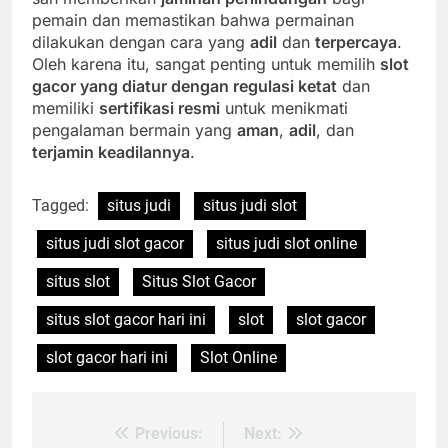
pemain dan memastikan bahwa permainan
dilakukan dengan cara yang
adil
dan
terpercaya
.
Oleh karena itu, sangat penting untuk memilih
slot
gacor yang diatur dengan regulasi ketat
dan
memiliki
sertifikasi resmi
untuk menikmati
pengalaman bermain yang
aman
,
adil
, dan
terjamin keadilannya
.
Tagged:
situs judi
situs judi slot
situs judi slot gacor
situs judi slot online
situs slot
Situs Slot Gacor
situs slot gacor hari ini
slot
slot gacor
slot gacor hari ini
Slot Online
Previous:
Next:
Post