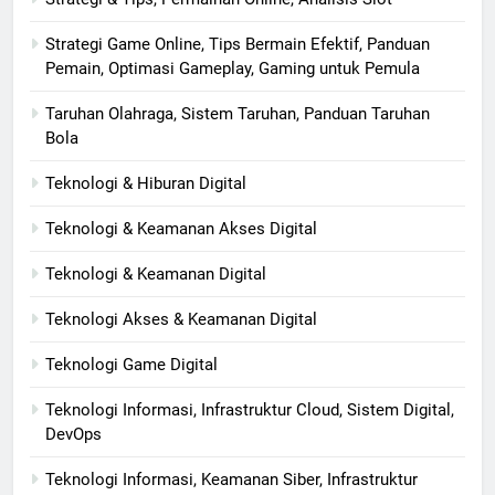
Strategi Game Online, Tips Bermain Efektif, Panduan
Pemain, Optimasi Gameplay, Gaming untuk Pemula
Taruhan Olahraga, Sistem Taruhan, Panduan Taruhan
Bola
Teknologi & Hiburan Digital
Teknologi & Keamanan Akses Digital
Teknologi & Keamanan Digital
Teknologi Akses & Keamanan Digital
Teknologi Game Digital
Teknologi Informasi, Infrastruktur Cloud, Sistem Digital,
DevOps
Teknologi Informasi, Keamanan Siber, Infrastruktur