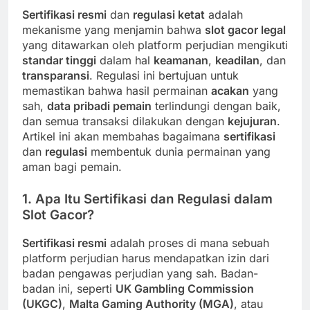
Sertifikasi resmi
dan
regulasi ketat
adalah
mekanisme yang menjamin bahwa
slot gacor legal
yang ditawarkan oleh platform perjudian mengikuti
standar tinggi
dalam hal
keamanan
,
keadilan
, dan
transparansi
. Regulasi ini bertujuan untuk
memastikan bahwa hasil permainan
acakan
yang
sah,
data pribadi pemain
terlindungi dengan baik,
dan semua transaksi dilakukan dengan
kejujuran
.
Artikel ini akan membahas bagaimana
sertifikasi
dan
regulasi
membentuk dunia permainan yang
aman bagi pemain.
1. Apa Itu Sertifikasi dan Regulasi dalam
Slot Gacor?
Sertifikasi resmi
adalah proses di mana sebuah
platform perjudian harus mendapatkan izin dari
badan pengawas perjudian yang sah. Badan-
badan ini, seperti
UK Gambling Commission
(UKGC)
,
Malta Gaming Authority (MGA)
, atau