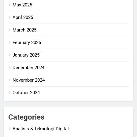
May 2025
April 2025
March 2025
February 2025
January 2025
December 2024
November 2024
October 2024
Categories
Analisis & Teknologi Digital