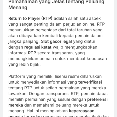
Pemahaman yang Jelas tentang Peluang
Menang
Return to Player (RTP)
adalah salah satu aspek
yang sangat penting dalam perjudian online. RTP
menunjukkan persentase dari total taruhan yang
akan dibayarkan kembali kepada pemain dalam
jangka panjang.
Slot gacor legal
yang diatur
dengan
regulasi ketat
wajib mengungkapkan
informasi
RTP
secara transparan, yang
memungkinkan pemain untuk membuat keputusan
yang lebih bijak.
Platform yang memiliki lisensi resmi diharuskan
untuk menyediakan informasi yang
terverifikasi
tentang RTP untuk setiap permainan yang mereka
tawarkan. Dengan transparansi RTP, pemain dapat
memilih permainan yang sesuai dengan
preferensi
mereka
dan memahami peluang mereka untuk
menang. Hal ini meningkatkan
kepercayaan
pemain
terhadap permainan yang mereka ikuti dan