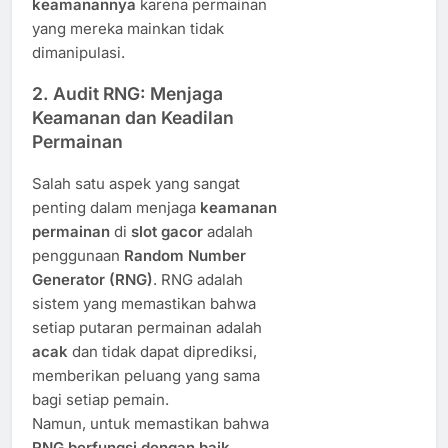
keamanannya
karena permainan
yang mereka mainkan tidak
dimanipulasi.
2. Audit RNG: Menjaga
Keamanan dan Keadilan
Permainan
Salah satu aspek yang sangat
penting dalam menjaga
keamanan
permainan
di
slot gacor
adalah
penggunaan
Random Number
Generator (RNG)
. RNG adalah
sistem yang memastikan bahwa
setiap putaran permainan adalah
acak
dan tidak dapat diprediksi,
memberikan peluang yang sama
bagi setiap pemain.
Namun, untuk memastikan bahwa
RNG berfungsi dengan baik
,