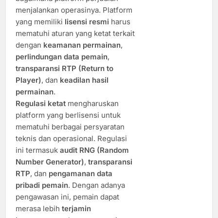
menjalankan operasinya. Platform
yang memiliki
lisensi resmi
harus
mematuhi aturan yang ketat terkait
dengan
keamanan permainan
,
perlindungan data pemain
,
transparansi RTP (Return to
Player)
, dan
keadilan hasil
permainan
.
Regulasi ketat
mengharuskan
platform yang berlisensi untuk
mematuhi berbagai persyaratan
teknis dan operasional. Regulasi
ini termasuk
audit RNG (Random
Number Generator)
,
transparansi
RTP
, dan
pengamanan data
pribadi pemain
. Dengan adanya
pengawasan ini, pemain dapat
merasa lebih
terjamin