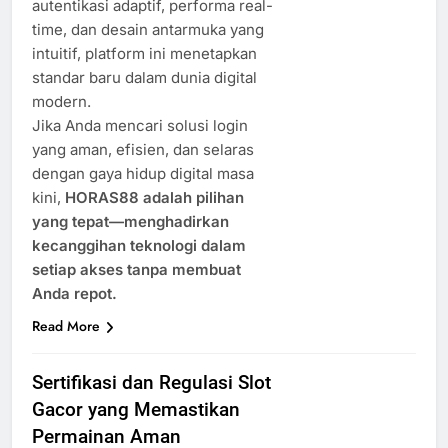
autentikasi adaptif, performa real-
time, dan desain antarmuka yang
intuitif, platform ini menetapkan
standar baru dalam dunia digital
modern.
Jika Anda mencari solusi login
yang aman, efisien, dan selaras
dengan gaya hidup digital masa
kini,
HORAS88 adalah pilihan
yang tepat—menghadirkan
kecanggihan teknologi dalam
setiap akses tanpa membuat
Anda repot.
Read More
Sertifikasi dan Regulasi Slot
Gacor yang Memastikan
Permainan Aman