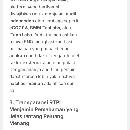
platform yang berlisensi
diwajibkan untuk menjalani
audit
independen
oleh lembaga seperti
eCOGRA
,
BMM Testlabs
, atau
iTech Labs
. Audit ini memastikan
bahwa RNG menghasilkan hasil
permainan yang benar-benar
acakan
dan tidak dipengaruhi oleh
faktor eksternal atau manipulasi.
Dengan adanya audit ini, pemain
dapat merasa lebih yakin bahwa
hasil permainan
adalah sah dan
adil.
3. Transparansi RTP:
Menjamin Pemahaman yang
Jelas tentang Peluang
Menang