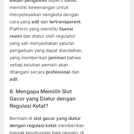
Badan pengawas
seperti
UKGC
memiliki kewenangan untuk
menyelesaikan sengketa dengan
cara yang
adil
dan
tertransparent
.
Platform yang memiliki
lisensi
resmi
dan diatur oleh regulator
yang sah menyediakan saluran
pengaduan yang dapat diandalkan,
yang memberikan
jaminan
bahwa
setiap keluhan pemain akan
ditangani secara
profesional
dan
adil
.
6. Mengapa Memilih Slot
Gacor yang Diatur dengan
Regulasi Ketat?
Bermain di
slot gacor yang diatur
dengan regulasi ketat
memberikan
banyak keuntungan bagi pemain, di