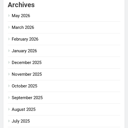
Archives
May 2026
March 2026
February 2026
January 2026
December 2025
November 2025
October 2025
September 2025
August 2025
July 2025