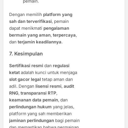
pemain.
Dengan memilih
platform yang
sah dan terverifikasi
, pemain
dapat menikmati
pengalaman
bermain yang aman
,
terpercaya
,
dan
terjamin keadilannya
.
7. Kesimpulan
Sertifikasi resmi
dan
regulasi
ketat
adalah kunci untuk menjaga
slot gacor legal
tetap aman dan
adil. Dengan
lisensi resmi
,
audit
RNG
,
transparansi RTP
,
keamanan data pemain
, dan
perlindungan hukum
yang jelas,
platform yang sah memberikan
jaminan perlindungan
bagi pemain
dan memastikan bahwa permainan