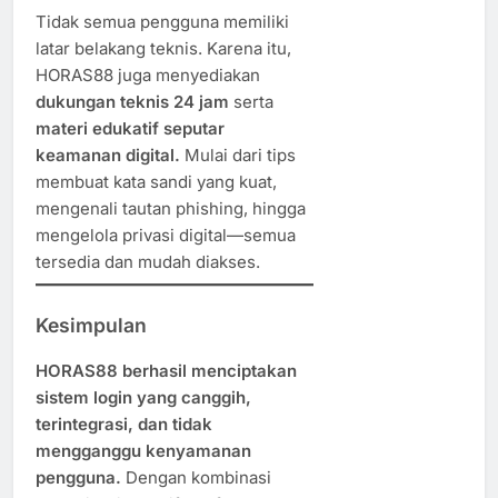
Tidak semua pengguna memiliki
latar belakang teknis. Karena itu,
HORAS88 juga menyediakan
dukungan teknis 24 jam
serta
materi edukatif seputar
keamanan digital.
Mulai dari tips
membuat kata sandi yang kuat,
mengenali tautan phishing, hingga
mengelola privasi digital—semua
tersedia dan mudah diakses.
Kesimpulan
HORAS88 berhasil menciptakan
sistem login yang canggih,
terintegrasi, dan tidak
mengganggu kenyamanan
pengguna.
Dengan kombinasi