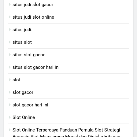
situs judi slot gacor
situs judi slot online
situs judi.
situs slot
situs slot gacor
situs slot gacor hari ini
slot
slot gacor
slot gacor hari ini
Slot Online
Slot Online Terpercaya Panduan Pemula Slot Strategi
Bermain Slot Manajemen Modal dan Disiplin Hiburan