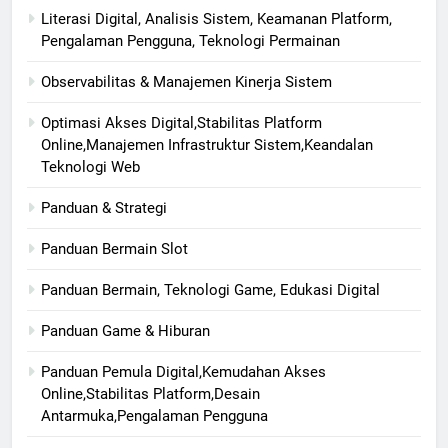
Literasi Digital, Analisis Sistem, Keamanan Platform,
Pengalaman Pengguna, Teknologi Permainan
Observabilitas & Manajemen Kinerja Sistem
Optimasi Akses Digital,Stabilitas Platform
Online,Manajemen Infrastruktur Sistem,Keandalan
Teknologi Web
Panduan & Strategi
Panduan Bermain Slot
Panduan Bermain, Teknologi Game, Edukasi Digital
Panduan Game & Hiburan
Panduan Pemula Digital,Kemudahan Akses
Online,Stabilitas Platform,Desain
Antarmuka,Pengalaman Pengguna