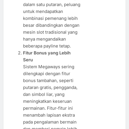
dalam satu putaran, peluang
untuk mendapatkan
kombinasi pemenang lebih
besar dibandingkan dengan
mesin slot tradisional yang
hanya mengandalkan
beberapa payline tetap.
Fitur Bonus yang Lebih
Seru
Sistem Megaways sering
dilengkapi dengan fitur
bonus tambahan, seperti
putaran gratis, pengganda,
dan simbol liar, yang
meningkatkan keseruan
permainan. Fitur-fitur ini
menambah lapisan ekstra
pada pengalaman bermain
dan memberi pemain lebih