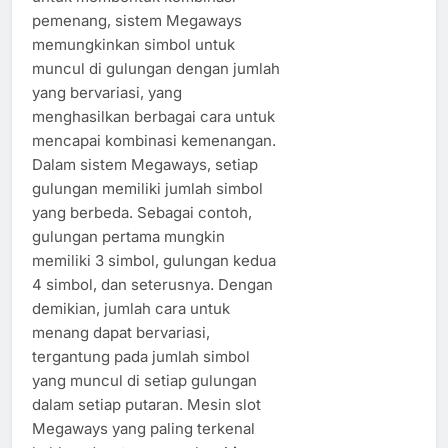
pemenang, sistem Megaways
memungkinkan simbol untuk
muncul di gulungan dengan jumlah
yang bervariasi, yang
menghasilkan berbagai cara untuk
mencapai kombinasi kemenangan.
Dalam sistem Megaways, setiap
gulungan memiliki jumlah simbol
yang berbeda. Sebagai contoh,
gulungan pertama mungkin
memiliki 3 simbol, gulungan kedua
4 simbol, dan seterusnya. Dengan
demikian, jumlah cara untuk
menang dapat bervariasi,
tergantung pada jumlah simbol
yang muncul di setiap gulungan
dalam setiap putaran. Mesin slot
Megaways yang paling terkenal