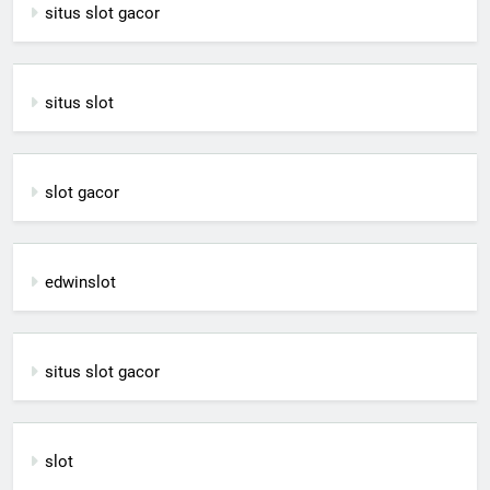
situs slot gacor
situs slot
slot gacor
edwinslot
situs slot gacor
slot