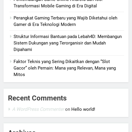
Transformasi Mobile Gaming di Era Digital
Perangkat Gaming Terbaru yang Wajib Diketahui oleh
Gamer di Era Teknologi Modern
Struktur Informasi Bantuan pada Lebah4D: Membangun
Sistem Dukungan yang Terorganisir dan Mudah
Dipahami
Faktor Teknis yang Sering Dikaitkan dengan “Slot
Gacor” oleh Pemain: Mana yang Relevan, Mana yang
Mitos
Recent Comments
A WordPress Commenter
on
Hello world!