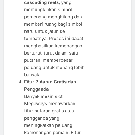
cascading reels
, yang
memungkinkan simbol
pemenang menghilang dan
memberi ruang bagi simbol
baru untuk jatuh ke
tempatnya. Proses ini dapat
menghasilkan kemenangan
berturut-turut dalam satu
putaran, memperbesar
peluang untuk menang lebih
banyak.
Fitur Putaran Gratis dan
Pengganda
Banyak mesin slot
Megaways menawarkan
fitur putaran gratis atau
pengganda yang
meningkatkan peluang
kemenangan pemain. Fitur