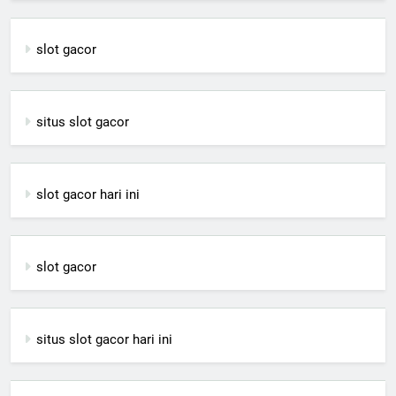
slot gacor
situs slot gacor
slot gacor hari ini
slot gacor
situs slot gacor hari ini