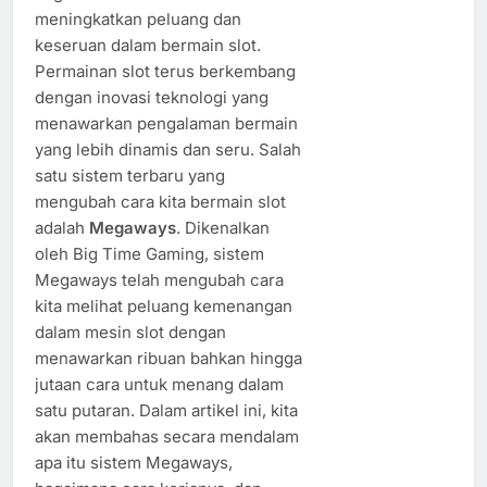
meningkatkan peluang dan
keseruan dalam bermain slot.
Permainan slot terus berkembang
dengan inovasi teknologi yang
menawarkan pengalaman bermain
yang lebih dinamis dan seru. Salah
satu sistem terbaru yang
mengubah cara kita bermain slot
adalah
Megaways
. Dikenalkan
oleh Big Time Gaming, sistem
Megaways telah mengubah cara
kita melihat peluang kemenangan
dalam mesin slot dengan
menawarkan ribuan bahkan hingga
jutaan cara untuk menang dalam
satu putaran. Dalam artikel ini, kita
akan membahas secara mendalam
apa itu sistem Megaways,