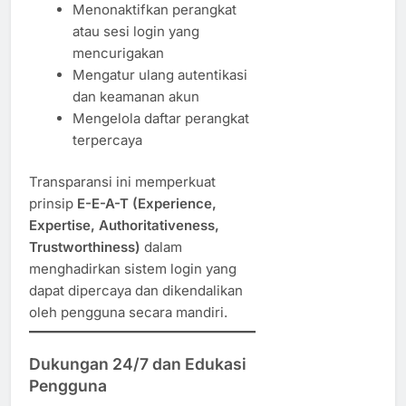
Menonaktifkan perangkat
atau sesi login yang
mencurigakan
Mengatur ulang autentikasi
dan keamanan akun
Mengelola daftar perangkat
terpercaya
Transparansi ini memperkuat
prinsip
E-E-A-T (Experience,
Expertise, Authoritativeness,
Trustworthiness)
dalam
menghadirkan sistem login yang
dapat dipercaya dan dikendalikan
oleh pengguna secara mandiri.
Dukungan 24/7 dan Edukasi
Pengguna