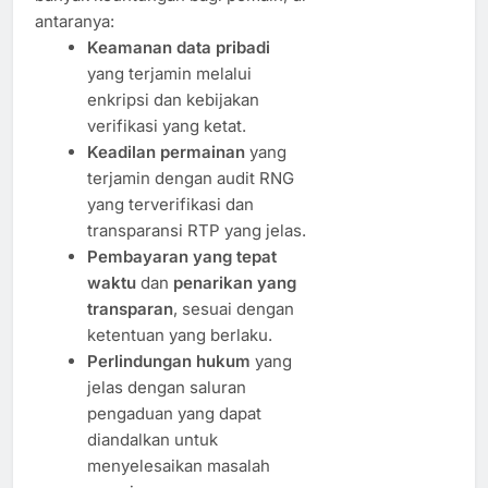
antaranya:
Keamanan data pribadi
yang terjamin melalui
enkripsi dan kebijakan
verifikasi yang ketat.
Keadilan permainan
yang
terjamin dengan audit RNG
yang terverifikasi dan
transparansi RTP yang jelas.
Pembayaran yang tepat
waktu
dan
penarikan yang
transparan
, sesuai dengan
ketentuan yang berlaku.
Perlindungan hukum
yang
jelas dengan saluran
pengaduan yang dapat
diandalkan untuk
menyelesaikan masalah