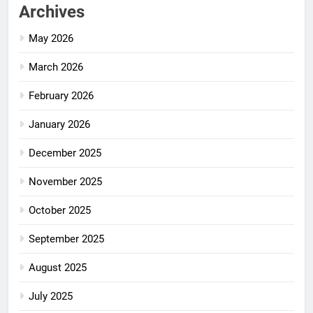
Archives
May 2026
March 2026
February 2026
January 2026
December 2025
November 2025
October 2025
September 2025
August 2025
July 2025