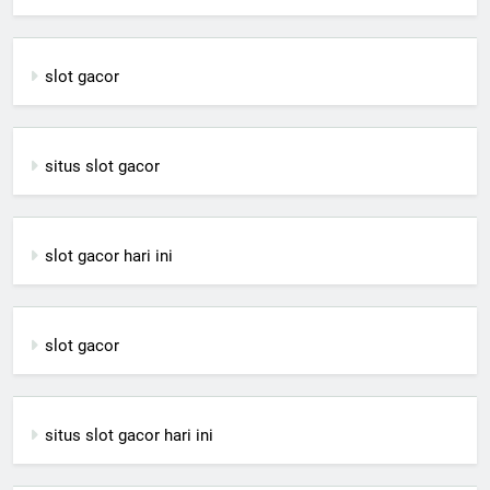
slot gacor
situs slot gacor
slot gacor hari ini
slot gacor
situs slot gacor hari ini