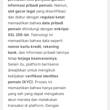
informasi pribadi pemain
. Namun,
slot gacor legal
yang disertifikasi
dan diatur dengan
regulasi ketat
memastikan bahwa
data pribadi
pemain
dilindungi dengan
enkripsi
SSL 256-bit
. Teknologi ini
memastikan bahwa data seperti
nomor kartu kredit
,
rekening
bank
, dan informasi pribadi lainnya
tetap
terjaga keamanannya
.
Selain itu, platform berlisensi
diwajibkan untuk mengikuti
kebijakan
verifikasi identitas
pemain (KYC)
. Proses ini
memastikan bahwa hanya pemain
yang sah yang dapat mengakses
akun mereka dan melakukan
transaksi di platform. Dengan