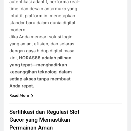
autentikasi adaptif, performa real-
time, dan desain antarmuka yang
intuitif, platform ini menetapkan
standar baru dalam dunia digital
modern.
Jika Anda mencari solusi login
yang aman, efisien, dan selaras
dengan gaya hidup digital masa
kini,
HORAS88 adalah pilihan
yang tepat—menghadirkan
kecanggihan teknologi dalam
setiap akses tanpa membuat
Anda repot.
Read More
Sertifikasi dan Regulasi Slot
Gacor yang Memastikan
Permainan Aman