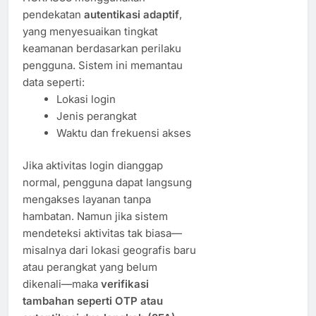
pendekatan
autentikasi adaptif
,
yang menyesuaikan tingkat
keamanan berdasarkan perilaku
pengguna. Sistem ini memantau
data seperti:
Lokasi login
Jenis perangkat
Waktu dan frekuensi akses
Jika aktivitas login dianggap
normal, pengguna dapat langsung
mengakses layanan tanpa
hambatan. Namun jika sistem
mendeteksi aktivitas tak biasa—
misalnya dari lokasi geografis baru
atau perangkat yang belum
dikenali—maka
verifikasi
tambahan seperti OTP atau