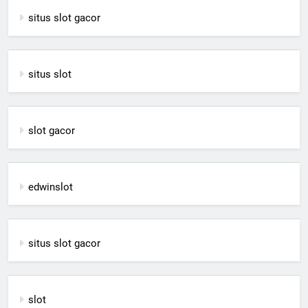
situs slot gacor
situs slot
slot gacor
edwinslot
situs slot gacor
slot