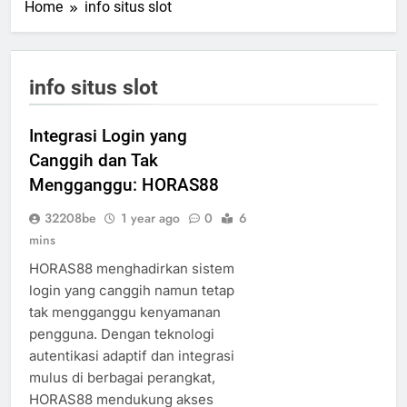
Home
info situs slot
info situs slot
Integrasi Login yang
Canggih dan Tak
Mengganggu: HORAS88
32208be
1 year ago
0
6
mins
HORAS88 menghadirkan sistem
login yang canggih namun tetap
tak mengganggu kenyamanan
pengguna. Dengan teknologi
autentikasi adaptif dan integrasi
mulus di berbagai perangkat,
HORAS88 mendukung akses