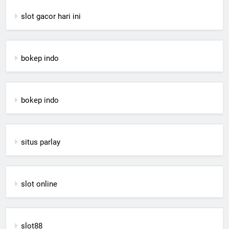
slot gacor hari ini
bokep indo
bokep indo
situs parlay
slot online
slot88