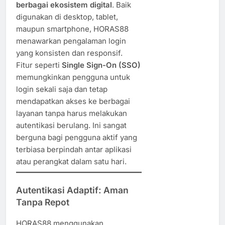
berbagai ekosistem digital
. Baik
digunakan di desktop, tablet,
maupun smartphone, HORAS88
menawarkan pengalaman login
yang konsisten dan responsif.
Fitur seperti
Single Sign-On (SSO)
memungkinkan pengguna untuk
login sekali saja dan tetap
mendapatkan akses ke berbagai
layanan tanpa harus melakukan
autentikasi berulang. Ini sangat
berguna bagi pengguna aktif yang
terbiasa berpindah antar aplikasi
atau perangkat dalam satu hari.
Autentikasi Adaptif: Aman
Tanpa Repot
HORAS88 menggunakan