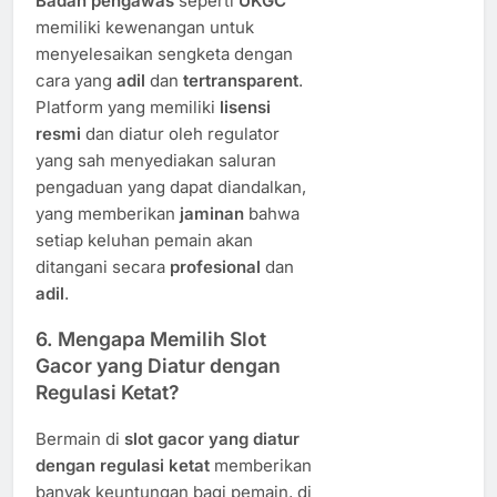
Badan pengawas
seperti
UKGC
memiliki kewenangan untuk
menyelesaikan sengketa dengan
cara yang
adil
dan
tertransparent
.
Platform yang memiliki
lisensi
resmi
dan diatur oleh regulator
yang sah menyediakan saluran
pengaduan yang dapat diandalkan,
yang memberikan
jaminan
bahwa
setiap keluhan pemain akan
ditangani secara
profesional
dan
adil
.
6. Mengapa Memilih Slot
Gacor yang Diatur dengan
Regulasi Ketat?
Bermain di
slot gacor yang diatur
dengan regulasi ketat
memberikan
banyak keuntungan bagi pemain, di