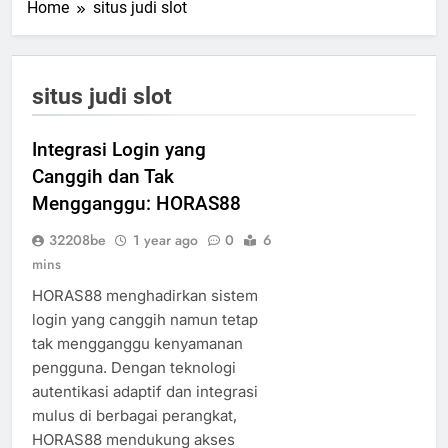
Home
situs judi slot
situs judi slot
Integrasi Login yang
Canggih dan Tak
Mengganggu: HORAS88
32208be
1 year ago
0
6
mins
HORAS88 menghadirkan sistem
login yang canggih namun tetap
tak mengganggu kenyamanan
pengguna. Dengan teknologi
autentikasi adaptif dan integrasi
mulus di berbagai perangkat,
HORAS88 mendukung akses