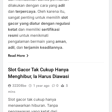
dilakukan dengan cara yang
adil
dan
terpercaya
. Oleh karena itu,
sangat penting untuk memilih
slot
gacor yang diatur dengan regulasi
ketat
dan memiliki
sertifikasi
resmi
untuk menikmati
pengalaman bermain yang
aman
,
adil
, dan
terjamin keadilannya
.
Read More
Slot Gacor Tak Cukup Hanya
Menghibur, Ia Harus Diawasi
32208be
1 year ago
0
5
mins
Slot gacor tak cukup hanya
menawarkan hiburan. Tanpa
pengawasan yang ketat dari