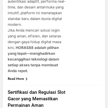
autentikasi adaptif, performa real-
time, dan desain antarmuka yang
intuitif, platform ini menetapkan
standar baru dalam dunia digital
modern.
Jika Anda mencari solusi login
yang aman, efisien, dan selaras
dengan gaya hidup digital masa
kini,
HORAS88 adalah pilihan
yang tepat—menghadirkan
kecanggihan teknologi dalam
setiap akses tanpa membuat
Anda repot.
Read More
Sertifikasi dan Regulasi Slot
Gacor yang Memastikan
Permainan Aman