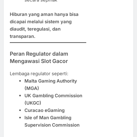
Hiburan yang aman hanya bisa
dicapai melalui sistem yang
diaudit, teregulasi, dan
transparan.
Peran Regulator dalam
Mengawasi Slot Gacor
Lembaga regulator seperti:
Malta Gaming Authority
(MGA)
UK Gambling Commission
(UKGC)
Curacao eGaming
Isle of Man Gambling
Supervision Commission