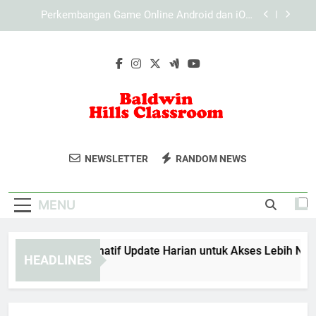
Skip
Perangkat Gaming Terbaru yang Wajib Diketahui
to
oleh Gamer di Era Teknologi Modern
content
Struktur Informasi Bantuan pada Lebah4D:
Membangun Sistem Dukungan yang Terorganisir
dan Mudah Dipahami
LAE138 Link Alternatif Update Harian untuk
Akses Lebih Nyaman
Perkembangan Game Online Android dan iOS:
Transformasi Mobile Gaming di Era Digital
Baldwin Hills
Perangkat Gaming Terbaru yang Wajib Diketahui
Ikuti Program Pendidikan Dan Pelatihan Di
oleh Gamer di Era Teknologi Modern
NEWSLETTER
RANDOM NEWS
Classroom
Baldwin Hills Classroom.
Struktur Informasi Bantuan pada Lebah4D:
Membangun Sistem Dukungan yang Terorganisir
dan Mudah Dipahami
MENU
E138 Link Alternatif Update Harian untuk Akses Lebih Nyaman
HEADLINES
onths Ago