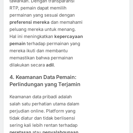
tawarkan. Dengan transparansi
RTP, pemain dapat memilih
permainan yang sesuai dengan
preferensi mereka
dan memahami
peluang mereka untuk menang.
Hal ini meningkatkan
kepercayaan
pemain
terhadap permainan yang
mereka ikuti dan membantu
memastikan bahwa permainan
dilakukan secara
adil
.
4. Keamanan Data Pemain:
Perlindungan yang Terjamin
Keamanan data pribadi adalah
salah satu perhatian utama dalam
perjudian online. Platform yang
tidak diatur dan tidak berlisensi
sering kali lebih rentan terhadap
peretasan
atau
penyalahgunaan