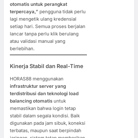
otomatis untuk perangkat
terpercaya,”
pengguna tidak perlu
lagi mengetik ulang kredensial
setiap hari. Semua proses berjalan
lancar tanpa perlu klik berulang
atau validasi manual yang
berlebihan.
Kinerja Stabil dan Real-Time
HORAS88 menggunakan
infrastruktur server yang
terdistribusi dan teknologi load
balancing otomatis
untuk
memastikan bahwa login tetap
stabil dalam segala kondisi. Baik
digunakan pada jam sibuk, koneksi
terbatas, maupun saat berpindah
jaringan, sistem tetap memberikan