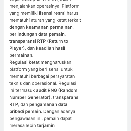
menjalankan operasinya. Platform
yang memiliki
lisensi resmi
harus
mematuhi aturan yang ketat terkait
dengan
keamanan permainan
,
perlindungan data pemain
,
transparansi RTP (Return to
Player)
, dan
keadilan hasil
permainan
.
Regulasi ketat
mengharuskan
platform yang berlisensi untuk
mematuhi berbagai persyaratan
teknis dan operasional. Regulasi
ini termasuk
audit RNG (Random
Number Generator)
,
transparansi
RTP
, dan
pengamanan data
pribadi pemain
. Dengan adanya
pengawasan ini, pemain dapat
merasa lebih
terjamin