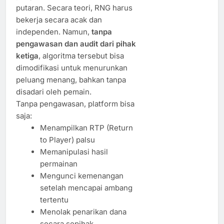
putaran. Secara teori, RNG harus
bekerja secara acak dan
independen. Namun,
tanpa
pengawasan dan audit dari pihak
ketiga
, algoritma tersebut bisa
dimodifikasi untuk menurunkan
peluang menang, bahkan tanpa
disadari oleh pemain.
Tanpa pengawasan, platform bisa
saja:
Menampilkan RTP (Return
to Player) palsu
Memanipulasi hasil
permainan
Mengunci kemenangan
setelah mencapai ambang
tertentu
Menolak penarikan dana
secara sepihak