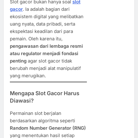
Slot gacor bukan hanya soal
slot
gacor
. Ia adalah bagian dari
ekosistem digital yang melibatkan
uang nyata, data pribadi, serta
ekspektasi keadilan dari para
pemain. Oleh karena itu,
pengawasan dari lembaga resmi
atau regulator menjadi fondasi
penting
agar slot gacor tidak
berubah menjadi alat manipulatif
yang merugikan.
Mengapa Slot Gacor Harus
Diawasi?
Permainan slot berjalan
berdasarkan algoritma seperti
Random Number Generator (RNG)
yang menentukan hasil setiap