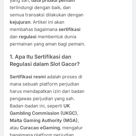
yang sah,
data pribadi pemain
terlindungi dengan baik, dan
semua transaksi dilakukan dengan
kejujuran
. Artikel ini akan
membahas bagaimana
sertifikasi
dan
regulasi
membentuk dunia
permainan yang aman bagi pemain.
1. Apa Itu Sertifikasi dan
Regulasi dalam Slot Gacor?
Sertifikasi resmi
adalah proses di
mana sebuah platform perjudian
harus mendapatkan izin dari badan
pengawas perjudian yang sah.
Badan-badan ini, seperti
UK
Gambling Commission (UKGC)
,
Malta Gaming Authority (MGA)
,
atau
Curacao eGaming
, mengatur
bagaimana platform perjudian