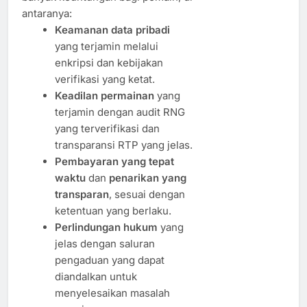
antaranya:
Keamanan data pribadi
yang terjamin melalui
enkripsi dan kebijakan
verifikasi yang ketat.
Keadilan permainan
yang
terjamin dengan audit RNG
yang terverifikasi dan
transparansi RTP yang jelas.
Pembayaran yang tepat
waktu
dan
penarikan yang
transparan
, sesuai dengan
ketentuan yang berlaku.
Perlindungan hukum
yang
jelas dengan saluran
pengaduan yang dapat
diandalkan untuk
menyelesaikan masalah