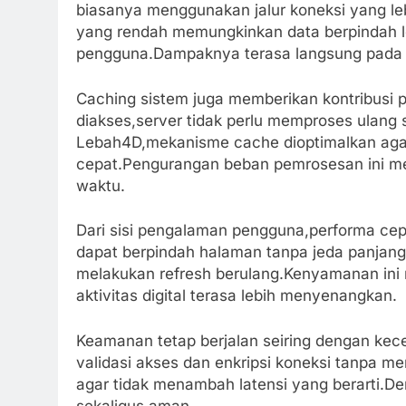
biasanya menggunakan jalur koneksi yang lebi
yang rendah memungkinkan data berpindah le
pengguna.Dampaknya terasa langsung pada k
Caching sistem juga memberikan kontribusi 
diakses,server tidak perlu memproses ulang s
Lebah4D,mekanisme cache dioptimalkan agar
cepat.Pengurangan beban pemrosesan ini me
waktu.
Dari sisi pengalaman pengguna,performa ce
dapat berpindah halaman tanpa jeda panjang.
melakukan refresh berulang.Kenyamanan ini
aktivitas digital terasa lebih menyenangkan.
Keamanan tetap berjalan seiring dengan kec
validasi akses dan enkripsi koneksi tanpa 
agar tidak menambah latensi yang berarti.
sekaligus aman.