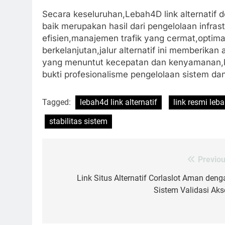
Secara keseluruhan,Lebah4D link alternatif
baik merupakan hasil dari pengelolaan infras
efisien,manajemen trafik yang cermat,optim
berkelanjutan,jalur alternatif ini memberikan
yang menuntut kecepatan dan kenyamanan,keha
bukti profesionalisme pengelolaan sistem d
Tagged:
lebah4d link alternatif
link resmi leb
stabilitas sistem
Previou
Post
navigation
Link Situs Alternatif Corlaslot Aman deng
Sistem Validasi Aks