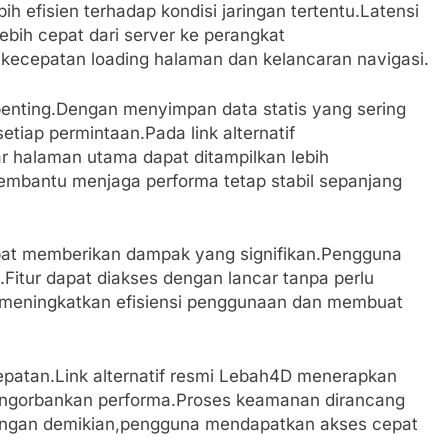
h efisien terhadap kondisi jaringan tertentu.Latensi
bih cepat dari server ke perangkat
ecepatan loading halaman dan kelancaran navigasi.
penting.Dengan menyimpan data statis yang sering
etiap permintaan.Pada link alternatif
 halaman utama dapat ditampilkan lebih
mbantu menjaga performa tetap stabil sepanjang
pat memberikan dampak yang signifikan.Pengguna
Fitur dapat diakses dengan lancar tanpa perlu
 meningkatkan efisiensi penggunaan dan membuat
epatan.Link alternatif resmi Lebah4D menerapkan
mengorbankan performa.Proses keamanan dirancang
Dengan demikian,pengguna mendapatkan akses cepat