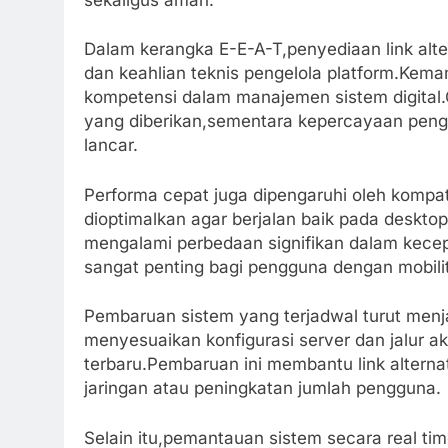
Dalam kerangka E-E-A-T,penyediaan link al
dan keahlian teknis pengelola platform.Kem
kompetensi dalam manajemen sistem digital.Ot
yang diberikan,sementara kepercayaan pen
lancar.
Performa cepat juga dipengaruhi oleh kompati
dioptimalkan agar berjalan baik pada deskt
mengalami perbedaan signifikan dalam kecep
sangat penting bagi pengguna dengan mobilit
Pembaruan sistem yang terjadwal turut menja
menyesuaikan konfigurasi server dan jalur 
terbaru.Pembaruan ini membantu link alternat
jaringan atau peningkatan jumlah pengguna.
Selain itu,pemantauan sistem secara real t