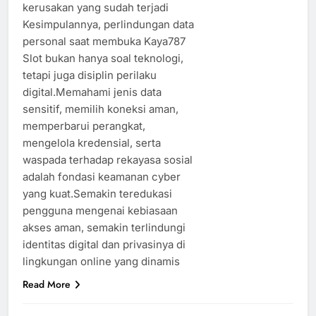
kerusakan yang sudah terjadi
Kesimpulannya, perlindungan data
personal saat membuka Kaya787
Slot bukan hanya soal teknologi,
tetapi juga disiplin perilaku
digital.Memahami jenis data
sensitif, memilih koneksi aman,
memperbarui perangkat,
mengelola kredensial, serta
waspada terhadap rekayasa sosial
adalah fondasi keamanan cyber
yang kuat.Semakin teredukasi
pengguna mengenai kebiasaan
akses aman, semakin terlindungi
identitas digital dan privasinya di
lingkungan online yang dinamis
Read More