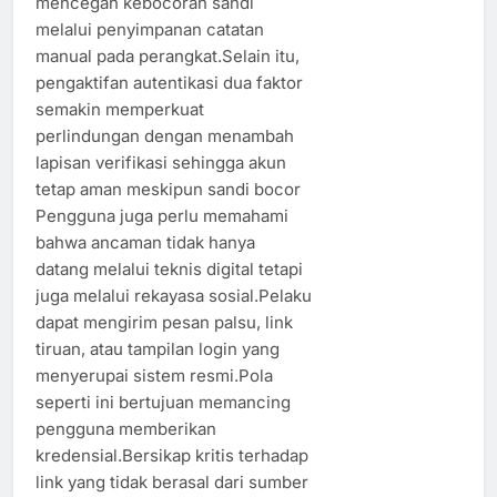
mencegah kebocoran sandi
melalui penyimpanan catatan
manual pada perangkat.Selain itu,
pengaktifan autentikasi dua faktor
semakin memperkuat
perlindungan dengan menambah
lapisan verifikasi sehingga akun
tetap aman meskipun sandi bocor
Pengguna juga perlu memahami
bahwa ancaman tidak hanya
datang melalui teknis digital tetapi
juga melalui rekayasa sosial.Pelaku
dapat mengirim pesan palsu, link
tiruan, atau tampilan login yang
menyerupai sistem resmi.Pola
seperti ini bertujuan memancing
pengguna memberikan
kredensial.Bersikap kritis terhadap
link yang tidak berasal dari sumber