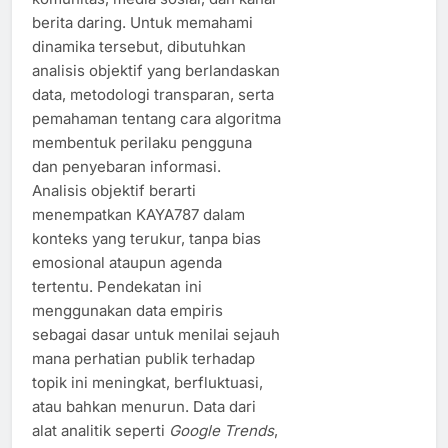
berita daring. Untuk memahami
dinamika tersebut, dibutuhkan
analisis objektif yang berlandaskan
data, metodologi transparan, serta
pemahaman tentang cara algoritma
membentuk perilaku pengguna
dan penyebaran informasi.
Analisis objektif berarti
menempatkan KAYA787 dalam
konteks yang terukur, tanpa bias
emosional ataupun agenda
tertentu. Pendekatan ini
menggunakan data empiris
sebagai dasar untuk menilai sejauh
mana perhatian publik terhadap
topik ini meningkat, berfluktuasi,
atau bahkan menurun. Data dari
alat analitik seperti
Google Trends
,