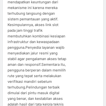
mendapatkan keuntungan dari
mekanisme ini karena mereka
terhubung langsung dengan
sistem pemantauan yang aktif.
Kesimpulannya, akses link slot
pada jam tinggi trafik
membutuhkan kombinasi kesiapan
infrastruktur dan kewaspadaan
pengguna.Penyedia layanan wajib
menyediakan jalur resmi yang
stabil agar pengalaman akses tetap
aman dan responsif.Sementara itu,
pengguna berperan dalam memilih
rute yang tepat serta melakukan
verifikasi mandiri sebelum
terhubung.Pelindungan terbaik
dimulai dari pintu masuk digital
yang benar, dan kestabilan akses
adalah hasil dari tata kelola teknis