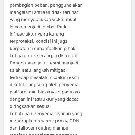
pembagian beban, pengguna akan
mengalami antrean tidak terlihat
yang menyebabkan waktu muat
laman menjadi lambat.Pada
infrastruktur yang kurang
terproteksi, kondisi ini juga
berpotensi dimanfaatkan pihak
ketiga untuk serangan distruptif.
Penggunaan jalur resmi menjadi
salah satu langkah mitigasi
terhadap masalah ini.Jalur resmi
dikelola langsung oleh penyedia
platform dan biasanya dipadukan
dengan infrastruktur yang dapat
ditingkatkan sesuai
kebutuhan.Penyedia layanan yang
menerapkan reverse proxy, CDN,
dan failover routing mampu