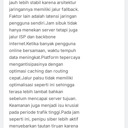
jauh lebih stabil karena arsitektur
jaringannya memiliki jalur fallback.
Faktor lain adalah latensi jaringan
pengguna sendiri.Jam sibuk tidak
hanya menekan server tetapi juga
jalur ISP dan backbone
internet.Ketika banyak pengguna
online bersamaan, waktu tempuh
data meningkat.Platform tepercaya
mengantisipasinya dengan
optimasi caching dan routing
cepat.Jalur palsu tidak memiliki
optimalisasi seperti ini sehingga
terasa lebih lambat bahkan
sebelum mencapai server tujuan.
Keamanan juga menjadi isu krusial
pada periode trafik tinggi.Pada jam
seperti ini, penipu siber lebih aktif
menyebarkan tautan tiruan karena