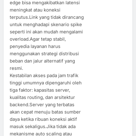
edge bisa mengakibatkan latensi
meningkat atau koneksi
terputus.Link yang tidak dirancang
untuk menghadapi skenario spike
seperti ini akan mudah mengalami
overload.Agar tetap stabil,
penyedia layanan harus
menggunakan strategi distribusi
beban dan jalur alternatif yang
resmi.
Kestabilan akses pada jam trafik
tinggi umumnya dipengaruhi oleh
tiga faktor: kapasitas server,
kualitas routing, dan arsitektur
backend.Server yang terbatas
akan cepat menuju batas sumber
daya ketika ribuan koneksi aktif
masuk sekaligus.Jika tidak ada
mekanisme auto scaling atau