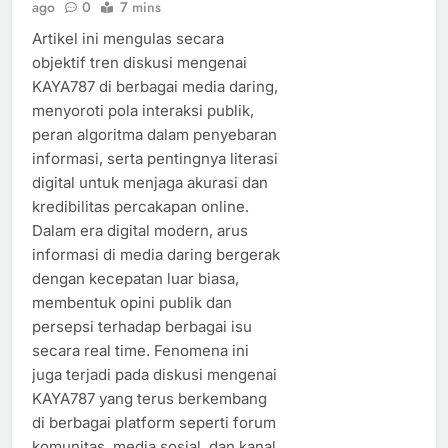
ago
0
7 mins
Artikel ini mengulas secara
objektif tren diskusi mengenai
KAYA787 di berbagai media daring,
menyoroti pola interaksi publik,
peran algoritma dalam penyebaran
informasi, serta pentingnya literasi
digital untuk menjaga akurasi dan
kredibilitas percakapan online.
Dalam era digital modern, arus
informasi di media daring bergerak
dengan kecepatan luar biasa,
membentuk opini publik dan
persepsi terhadap berbagai isu
secara real time. Fenomena ini
juga terjadi pada diskusi mengenai
KAYA787 yang terus berkembang
di berbagai platform seperti forum
komunitas, media sosial, dan kanal