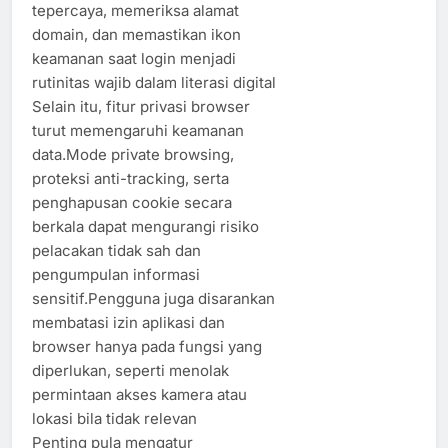
tepercaya, memeriksa alamat
domain, dan memastikan ikon
keamanan saat login menjadi
rutinitas wajib dalam literasi digital
Selain itu, fitur privasi browser
turut memengaruhi keamanan
data.Mode private browsing,
proteksi anti-tracking, serta
penghapusan cookie secara
berkala dapat mengurangi risiko
pelacakan tidak sah dan
pengumpulan informasi
sensitif.Pengguna juga disarankan
membatasi izin aplikasi dan
browser hanya pada fungsi yang
diperlukan, seperti menolak
permintaan akses kamera atau
lokasi bila tidak relevan
Penting pula mengatur