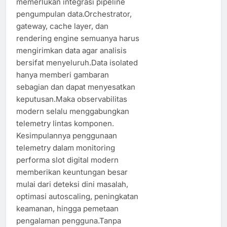
memerlukan integrasi pipeline
pengumpulan data.Orchestrator,
gateway, cache layer, dan
rendering engine semuanya harus
mengirimkan data agar analisis
bersifat menyeluruh.Data isolated
hanya memberi gambaran
sebagian dan dapat menyesatkan
keputusan.Maka observabilitas
modern selalu menggabungkan
telemetry lintas komponen.
Kesimpulannya penggunaan
telemetry dalam monitoring
performa slot digital modern
memberikan keuntungan besar
mulai dari deteksi dini masalah,
optimasi autoscaling, peningkatan
keamanan, hingga pemetaan
pengalaman pengguna.Tanpa