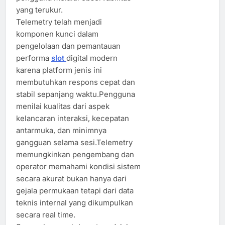
yang terukur.
Telemetry telah menjadi
komponen kunci dalam
pengelolaan dan pemantauan
performa
slot
digital modern
karena platform jenis ini
membutuhkan respons cepat dan
stabil sepanjang waktu.Pengguna
menilai kualitas dari aspek
kelancaran interaksi, kecepatan
antarmuka, dan minimnya
gangguan selama sesi.Telemetry
memungkinkan pengembang dan
operator memahami kondisi sistem
secara akurat bukan hanya dari
gejala permukaan tetapi dari data
teknis internal yang dikumpulkan
secara real time.