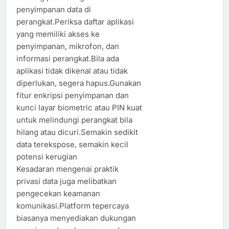
penyimpanan data di
perangkat.Periksa daftar aplikasi
yang memiliki akses ke
penyimpanan, mikrofon, dan
informasi perangkat.Bila ada
aplikasi tidak dikenal atau tidak
diperlukan, segera hapus.Gunakan
fitur enkripsi penyimpanan dan
kunci layar biometric atau PIN kuat
untuk melindungi perangkat bila
hilang atau dicuri.Semakin sedikit
data terekspose, semakin kecil
potensi kerugian
Kesadaran mengenai praktik
privasi data juga melibatkan
pengecekan keamanan
komunikasi.Platform tepercaya
biasanya menyediakan dukungan