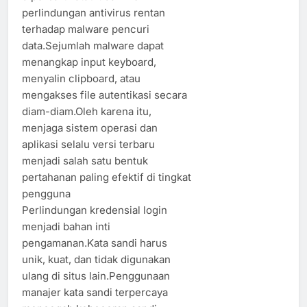
perlindungan antivirus rentan
terhadap malware pencuri
data.Sejumlah malware dapat
menangkap input keyboard,
menyalin clipboard, atau
mengakses file autentikasi secara
diam-diam.Oleh karena itu,
menjaga sistem operasi dan
aplikasi selalu versi terbaru
menjadi salah satu bentuk
pertahanan paling efektif di tingkat
pengguna
Perlindungan kredensial login
menjadi bahan inti
pengamanan.Kata sandi harus
unik, kuat, dan tidak digunakan
ulang di situs lain.Penggunaan
manajer kata sandi terpercaya