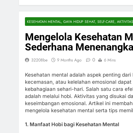
KESEHATAN MENTAL, GAYA HIDUP SEHAT, SELF-CARE, AKTIVITAS
Mengelola Kesehatan Me
Sederhana Menenangkan
0
32208be
9 Months Ago
6 Mins
Kesehatan mental adalah aspek penting dari ku
kecemasan, atau kelelahan emosional dapat
kebahagiaan sehari-hari. Salah satu cara ef
adalah melalui hobi. Aktivitas yang disukai 
keseimbangan emosional. Artikel ini membah
mengelola kesehatan mental serta tips memi
1. Manfaat Hobi bagi Kesehatan Mental