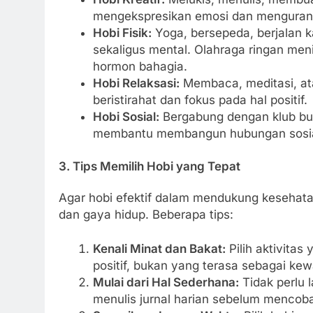
mengekspresikan emosi dan mengurang
Hobi Fisik:
Yoga, bersepeda, berjalan 
sekaligus mental. Olahraga ringan men
hormon bahagia.
Hobi Relaksasi:
Membaca, meditasi, at
beristirahat dan fokus pada hal positif.
Hobi Sosial:
Bergabung dengan klub buk
membantu membangun hubungan sosia
3. Tips Memilih Hobi yang Tepat
Agar hobi efektif dalam mendukung kesehatan
dan gaya hidup. Beberapa tips:
Kenali Minat dan Bakat:
Pilih aktivita
positif, bukan yang terasa sebagai kew
Mulai dari Hal Sederhana:
Tidak perlu 
menulis jurnal harian sebelum mencoba