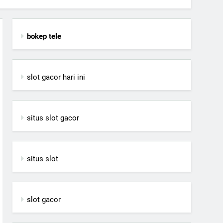
bokep tele
slot gacor hari ini
situs slot gacor
situs slot
slot gacor