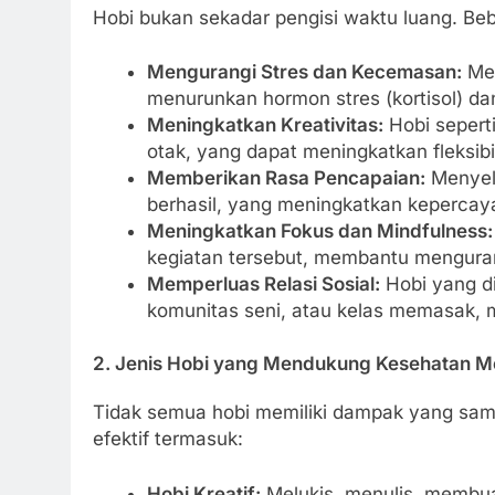
Hobi bukan sekadar pengisi waktu luang. Bebe
Mengurangi Stres dan Kecemasan:
Mel
menurunkan hormon stres (kortisol) da
Meningkatkan Kreativitas:
Hobi seperti
otak, yang dapat meningkatkan fleksibi
Memberikan Rasa Pencapaian:
Menyele
berhasil, yang meningkatkan kepercaya
Meningkatkan Fokus dan Mindfulness:
kegiatan tersebut, membantu mengurang
Memperluas Relasi Sosial:
Hobi yang di
komunitas seni, atau kelas memasak, me
2. Jenis Hobi yang Mendukung Kesehatan M
Tidak semua hobi memiliki dampak yang sa
efektif termasuk:
Hobi Kreatif:
Melukis, menulis, membua