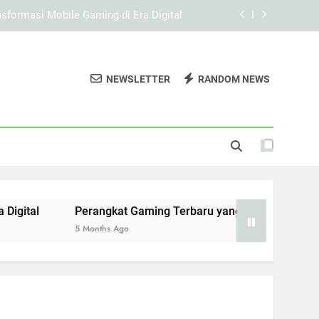
formasi Mobile Gaming di Era Digital
ui oleh Gamer di Era Teknologi Modern
Dukungan yang Terorganisir dan Mudah
NEWSLETTER
RANDOM NEWS
Dipahami
date Harian untuk Akses Lebih Nyaman
formasi Mobile Gaming di Era Digital
ui oleh Gamer di Era Teknologi Modern
Dukungan yang Terorganisir dan Mudah
Perangkat Gaming Terbaru yang Wajib Diketahui oleh Gamer
Dipahami
5 Months Ago