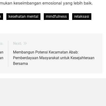
mukan keseimbangan emosional yang lebih baik.
n
kesehatan mental
mindfulness
relaksasi
s:
Next:
an
Membangun Potensi Kecamatan Abab:
an
Pemberdayaan Masyarakat untuk Kesejahteraan
Bersama