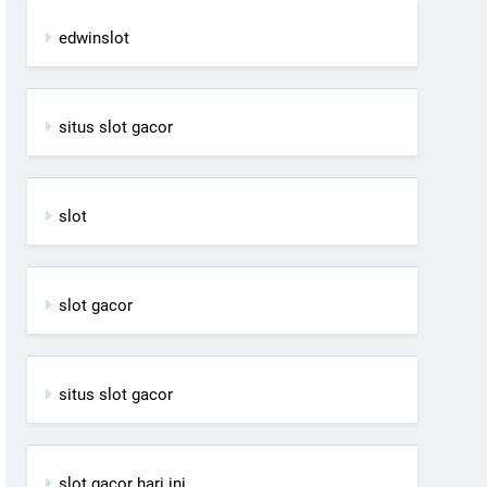
edwinslot
situs slot gacor
slot
slot gacor
situs slot gacor
slot gacor hari ini