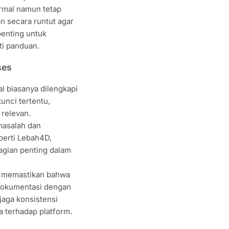
mal namun tetap
an secara runtut agar
penting untuk
i panduan.
ses
al biasanya dilengkapi
unci tertentu,
 relevan.
masalah dan
perti Lebah4D,
agian penting dalam
an memastikan bahwa
rdokumentasi dengan
aga konsistensi
 terhadap platform.