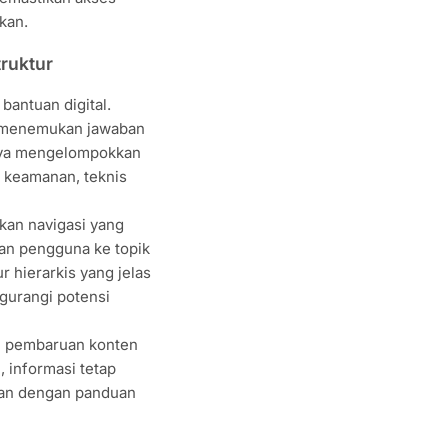
kan.
truktur
bantuan digital.
an menemukan jawaban
anya mengelompokkan
, keamanan, teknis
kan navigasi yang
kan pengguna ke topik
r hierarkis yang jelas
gurangi potensi
n pembaruan konten
, informasi tetap
duan dengan panduan