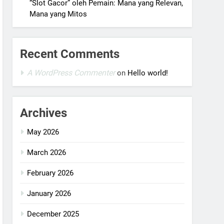
“Slot Gacor” oleh Pemain: Mana yang Relevan,
Mana yang Mitos
Recent Comments
A WordPress Commenter
on
Hello world!
Archives
May 2026
March 2026
February 2026
January 2026
December 2025