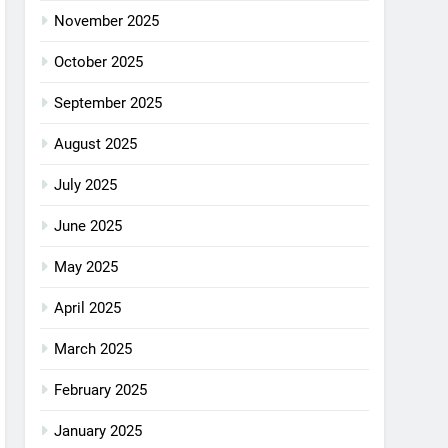
November 2025
October 2025
September 2025
August 2025
July 2025
June 2025
May 2025
April 2025
March 2025
February 2025
January 2025