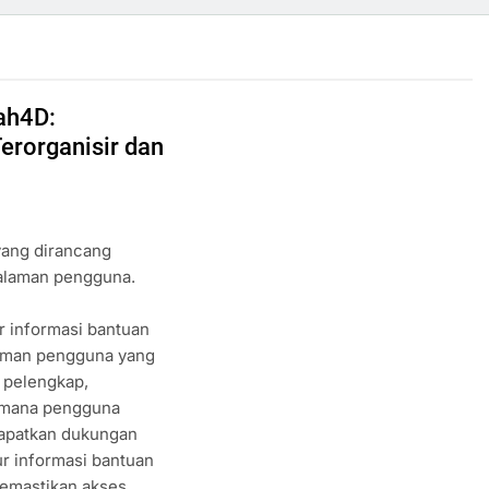
ah4D:
rorganisir dan
yang dirancang
ngalaman pengguna.
r informasi bantuan
laman pengguna yang
 pelengkap,
aimana pengguna
dapatkan dukungan
tur informasi bantuan
memastikan akses