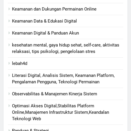
Keamanan dan Dukungan Permainan Online
Keamanan Data & Edukasi Digital
Keamanan Digital & Panduan Akun
kesehatan mental, gaya hidup sehat, self-care, aktivitas
relaksasi, tips psikologi, pengelolaan stres
lebah4d
Literasi Digital, Analisis Sistem, Keamanan Platform,
Pengalaman Pengguna, Teknologi Permainan
Observabilitas & Manajemen Kinerja Sistem
Optimasi Akses Digital,Stabilitas Platform
Online,Manajemen Infrastruktur Sistem,Keandalan
Teknologi Web
Panduan & Strategi