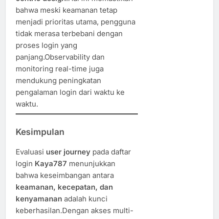
bahwa meski keamanan tetap
menjadi prioritas utama, pengguna
tidak merasa terbebani dengan
proses login yang
panjang.Observability dan
monitoring real-time juga
mendukung peningkatan
pengalaman login dari waktu ke
waktu.
Kesimpulan
Evaluasi
user journey
pada daftar
login
Kaya787
menunjukkan
bahwa keseimbangan antara
keamanan, kecepatan, dan
kenyamanan
adalah kunci
keberhasilan.Dengan akses multi-