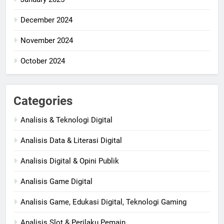
December 2024
November 2024
October 2024
Categories
Analisis & Teknologi Digital
Analisis Data & Literasi Digital
Analisis Digital & Opini Publik
Analisis Game Digital
Analisis Game, Edukasi Digital, Teknologi Gaming
Analisis Slot & Perilaku Pemain