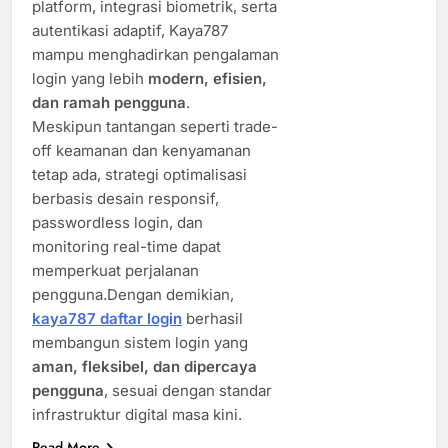
platform, integrasi biometrik, serta
autentikasi adaptif, Kaya787
mampu menghadirkan pengalaman
login yang lebih
modern, efisien,
dan ramah pengguna
.
Meskipun tantangan seperti trade-
off keamanan dan kenyamanan
tetap ada, strategi optimalisasi
berbasis desain responsif,
passwordless login, dan
monitoring real-time dapat
memperkuat perjalanan
pengguna.Dengan demikian,
kaya787 daftar login
berhasil
membangun sistem login yang
aman, fleksibel, dan dipercaya
pengguna
, sesuai dengan standar
infrastruktur digital masa kini.
Read More