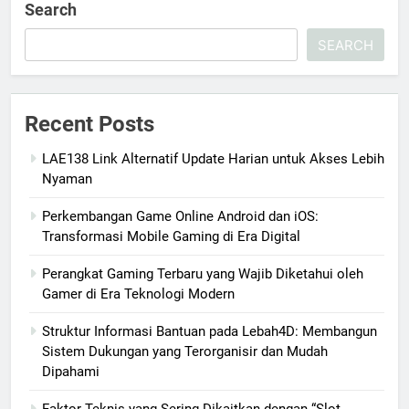
Search
SEARCH
Recent Posts
LAE138 Link Alternatif Update Harian untuk Akses Lebih
Nyaman
Perkembangan Game Online Android dan iOS:
Transformasi Mobile Gaming di Era Digital
Perangkat Gaming Terbaru yang Wajib Diketahui oleh
Gamer di Era Teknologi Modern
Struktur Informasi Bantuan pada Lebah4D: Membangun
Sistem Dukungan yang Terorganisir dan Mudah
Dipahami