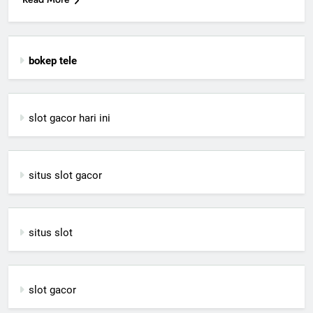
bokep tele
slot gacor hari ini
situs slot gacor
situs slot
slot gacor