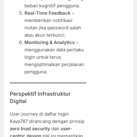
beban kognitif pengguna.
Real-Time Feedback
–
memberikan notifikasi
instan jika password salah
atau akun terkunci.
Monitoring & Analytics
–
menggunakan data perilaku
login untuk terus
mengoptimalkan perjalanan
pengguna.
Perspektif Infrastruktur
Digital
User journey di daftar login
Kaya787 dirancang dengan prinsip
zero trust security
dan
user-
centric design
.Hal ini memastikan