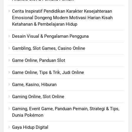
Cerita Inspiratif Pendidikan Karakter Kesejahteraan
Emosional Dongeng Modern Motivasi Harian Kisah
Ketahanan & Pembelajaran Hidup
Desain Visual & Pengalaman Pengguna
Gambling, Slot Games, Casino Online
Game Online, Panduan Slot
Game Online, Tips & Trik, Judi Online
Game, Kasino, Hiburan
Gaming Online, Slot Online
Gaming, Event Game, Panduan Pemain, Strategi & Tips,
Dunia Pokémon
Gaya Hidup Digital