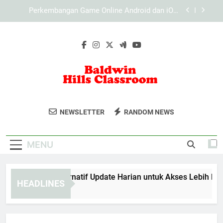
Skip
Perangkat Gaming Terbaru yang Wajib Diketahui
to
oleh Gamer di Era Teknologi Modern
content
Struktur Informasi Bantuan pada Lebah4D:
Membangun Sistem Dukungan yang Terorganisir
dan Mudah Dipahami
LAE138 Link Alternatif Update Harian untuk
Akses Lebih Nyaman
Perkembangan Game Online Android dan iOS:
Transformasi Mobile Gaming di Era Digital
Baldwin Hills
Perangkat Gaming Terbaru yang Wajib Diketahui
Ikuti Program Pendidikan Dan Pelatihan Di
oleh Gamer di Era Teknologi Modern
NEWSLETTER
RANDOM NEWS
Classroom
Baldwin Hills Classroom.
Struktur Informasi Bantuan pada Lebah4D:
Membangun Sistem Dukungan yang Terorganisir
dan Mudah Dipahami
MENU
AE138 Link Alternatif Update Harian untuk Akses Lebih Nyam
HEADLINES
Months Ago