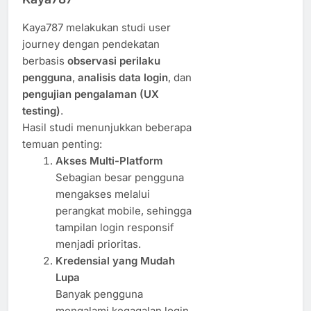
Kaya787 melakukan studi user
journey dengan pendekatan
berbasis
observasi perilaku
pengguna
,
analisis data login
, dan
pengujian pengalaman (UX
testing)
.
Hasil studi menunjukkan beberapa
temuan penting:
Akses Multi-Platform
Sebagian besar pengguna
mengakses melalui
perangkat mobile, sehingga
tampilan login responsif
menjadi prioritas.
Kredensial yang Mudah
Lupa
Banyak pengguna
mengalami kegagalan login