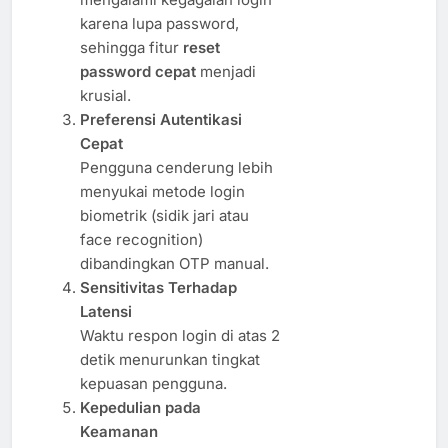
karena lupa password,
sehingga fitur
reset
password cepat
menjadi
krusial.
Preferensi Autentikasi
Cepat
Pengguna cenderung lebih
menyukai metode login
biometrik (sidik jari atau
face recognition)
dibandingkan OTP manual.
Sensitivitas Terhadap
Latensi
Waktu respon login di atas 2
detik menurunkan tingkat
kepuasan pengguna.
Kepedulian pada
Keamanan