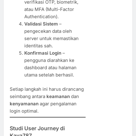
verifikasi OTP, biometrik,
atau MFA (Multi-Factor
Authentication).
Validasi Sistem
–
pengecekan data oleh
server untuk memastikan
identitas sah.
Konfirmasi Login
–
pengguna diarahkan ke
dashboard atau halaman
utama setelah berhasil.
Setiap langkah ini harus dirancang
seimbang antara
keamanan
dan
kenyamanan
agar pengalaman
login optimal.
Studi User Journey di
Kaya787