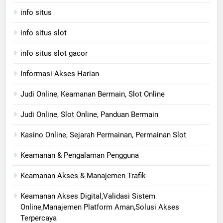
info situs
info situs slot
info situs slot gacor
Informasi Akses Harian
Judi Online, Keamanan Bermain, Slot Online
Judi Online, Slot Online, Panduan Bermain
Kasino Online, Sejarah Permainan, Permainan Slot
Keamanan & Pengalaman Pengguna
Keamanan Akses & Manajemen Trafik
Keamanan Akses Digital,Validasi Sistem
Online,Manajemen Platform Aman,Solusi Akses
Terpercaya