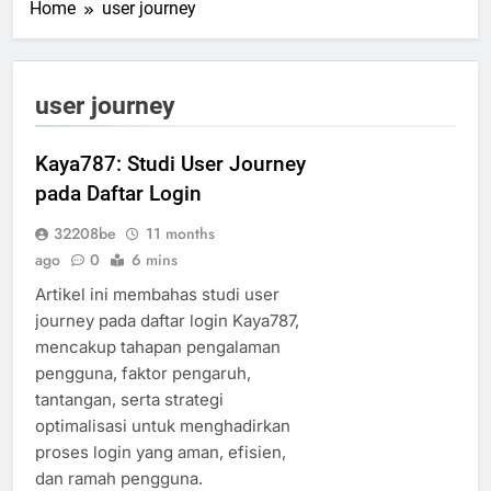
Home
user journey
user journey
Kaya787: Studi User Journey
pada Daftar Login
32208be
11 months
ago
0
6 mins
Artikel ini membahas studi user
journey pada daftar login Kaya787,
mencakup tahapan pengalaman
pengguna, faktor pengaruh,
tantangan, serta strategi
optimalisasi untuk menghadirkan
proses login yang aman, efisien,
dan ramah pengguna.