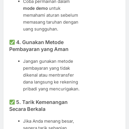
Coba permainan dalam
mode demo
untuk
memahami aturan sebelum
memasang taruhan dengan
uang sungguhan.
4. Gunakan Metode
Pembayaran yang Aman
Jangan gunakan metode
pembayaran yang tidak
dikenal atau mentransfer
dana langsung ke rekening
pribadi yang mencurigakan.
5. Tarik Kemenangan
Secara Berkala
Jika Anda menang besar,
segera tarik sebagian