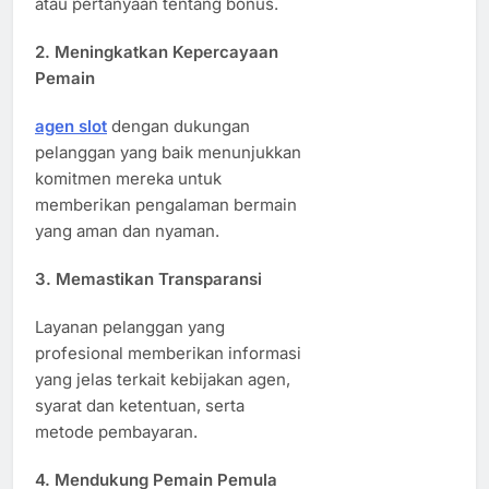
atau pertanyaan tentang bonus.
2. Meningkatkan Kepercayaan
Pemain
agen slot
dengan dukungan
pelanggan yang baik menunjukkan
komitmen mereka untuk
memberikan pengalaman bermain
yang aman dan nyaman.
3. Memastikan Transparansi
Layanan pelanggan yang
profesional memberikan informasi
yang jelas terkait kebijakan agen,
syarat dan ketentuan, serta
metode pembayaran.
4. Mendukung Pemain Pemula