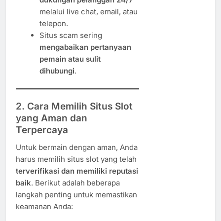
melalui live chat, email, atau
telepon.
Situs scam sering
mengabaikan pertanyaan
pemain atau sulit
dihubungi
.
2. Cara Memilih Situs Slot
yang Aman dan
Terpercaya
Untuk bermain dengan aman, Anda
harus memilih situs slot yang telah
terverifikasi dan memiliki reputasi
baik
. Berikut adalah beberapa
langkah penting untuk memastikan
keamanan Anda: