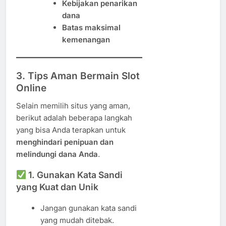
Kebijakan penarikan
dana
Batas maksimal
kemenangan
3. Tips Aman Bermain Slot
Online
Selain memilih situs yang aman,
berikut adalah beberapa langkah
yang bisa Anda terapkan untuk
menghindari penipuan dan
melindungi dana Anda
.
1. Gunakan Kata Sandi
yang Kuat dan Unik
Jangan gunakan kata sandi
yang mudah ditebak.