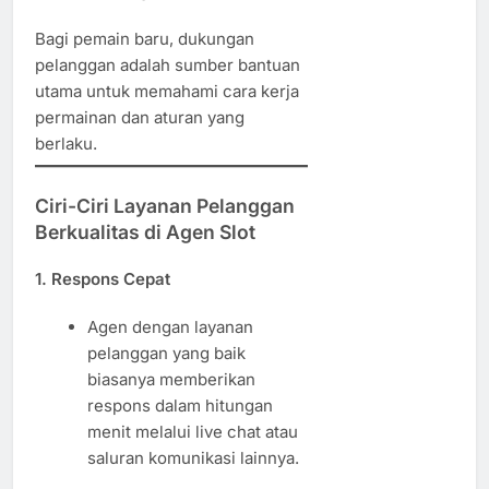
Bagi pemain baru, dukungan
pelanggan adalah sumber bantuan
utama untuk memahami cara kerja
permainan dan aturan yang
berlaku.
Ciri-Ciri Layanan Pelanggan
Berkualitas di Agen Slot
1. Respons Cepat
Agen dengan layanan
pelanggan yang baik
biasanya memberikan
respons dalam hitungan
menit melalui live chat atau
saluran komunikasi lainnya.