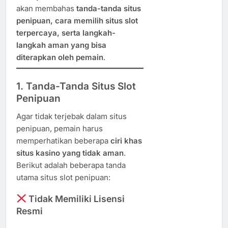
akan membahas
tanda-tanda situs
penipuan, cara memilih situs slot
terpercaya, serta langkah-
langkah aman yang bisa
diterapkan oleh pemain
.
1. Tanda-Tanda Situs Slot
Penipuan
Agar tidak terjebak dalam situs
penipuan, pemain harus
memperhatikan beberapa
ciri khas
situs kasino yang tidak aman
.
Berikut adalah beberapa tanda
utama situs slot penipuan:
Tidak Memiliki Lisensi
Resmi