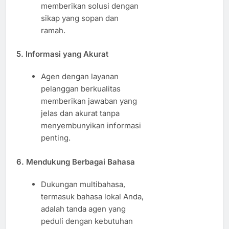
memberikan solusi dengan
sikap yang sopan dan
ramah.
5. Informasi yang Akurat
Agen dengan layanan
pelanggan berkualitas
memberikan jawaban yang
jelas dan akurat tanpa
menyembunyikan informasi
penting.
6. Mendukung Berbagai Bahasa
Dukungan multibahasa,
termasuk bahasa lokal Anda,
adalah tanda agen yang
peduli dengan kebutuhan