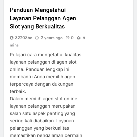
Panduan Mengetahui
Layanan Pelanggan Agen
Slot yang Berkualitas
32208be
2 years ago
0
6
mins
Pelajari cara mengetahui kualitas
layanan pelanggan di agen slot
online. Panduan lengkap ini
membantu Anda memilih agen
terpercaya dengan dukungan
terbaik.
Dalam memilih agen slot online,
layanan pelanggan merupakan
salah satu aspek penting yang
sering kali diabaikan. Layanan
pelanggan yang berkualitas
memastikan pengalaman bermain