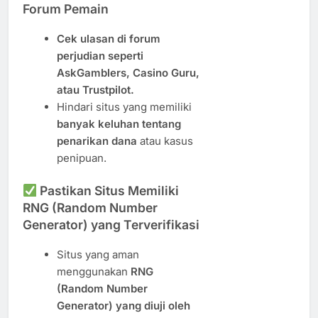
Forum Pemain
Cek ulasan di forum
perjudian seperti
AskGamblers, Casino Guru,
atau Trustpilot.
Hindari situs yang memiliki
banyak keluhan tentang
penarikan dana
atau kasus
penipuan.
Pastikan Situs Memiliki
RNG (Random Number
Generator) yang Terverifikasi
Situs yang aman
menggunakan
RNG
(Random Number
Generator) yang diuji oleh