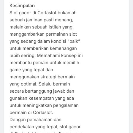
Kesimpulan
Slot gacor di Corlaslot bukanlah
sebuah jaminan pasti menang,
melainkan sebuah istilah yang
menggambarkan permainan slot
yang sedang dalam kondisi “baik”
untuk memberikan kemenangan
lebih sering. Memahami konsep ini
membantu pemain untuk memilih
game yang tepat dan
menggunakan strategi bermain
yang optimal. Selalu bermain
secara bertanggung jawab dan
gunakan kesempatan yang ada
untuk meningkatkan pengalaman
bermain di Corlaslot.
Dengan pemahaman dan
pendekatan yang tepat, slot gacor