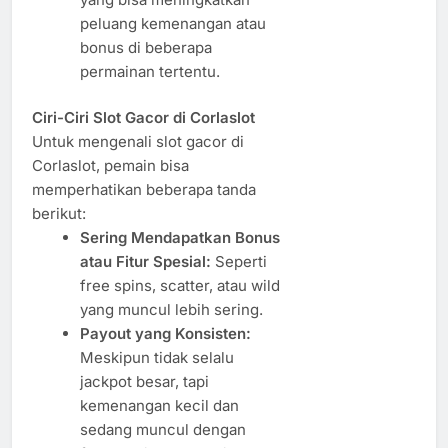
peluang kemenangan atau
bonus di beberapa
permainan tertentu.
Ciri-Ciri Slot Gacor di Corlaslot
Untuk mengenali slot gacor di
Corlaslot, pemain bisa
memperhatikan beberapa tanda
berikut:
Sering Mendapatkan Bonus
atau Fitur Spesial:
Seperti
free spins, scatter, atau wild
yang muncul lebih sering.
Payout yang Konsisten:
Meskipun tidak selalu
jackpot besar, tapi
kemenangan kecil dan
sedang muncul dengan