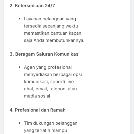
2. Ketersediaan 24/7
Layanan pelanggan yang
tersedia sepanjang waktu
memastikan bantuan kapan
saja Anda membutuhkannya.
3. Beragam Saluran Komunikasi
Agen yang profesional
menyediakan berbagai opsi
komunikasi, seperti live
chat, email, telepon, atau
media sosial.
4. Profesional dan Ramah
Tim dukungan pelanggan
yang terlatih mampu