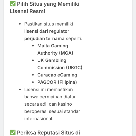
Pilih Situs yang Memiliki
Lisensi Resmi
Pastikan situs memiliki
lisensi dari regulator
perjudian ternama
seperti:
Malta Gaming
Authority (MGA)
UK Gambling
Commission (UKGC)
Curacao eGaming
PAGCOR (Filipina)
Lisensi ini memastikan
bahwa permainan diatur
secara adil dan kasino
beroperasi sesuai standar
internasional.
Periksa Reputasi Situs di