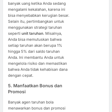
banyak uang ketika Anda sedang
mengalami kekalahan, karena ini
bisa menyebabkan kerugian besar.
Selain itu, pertimbangkan untuk
menggunakan strategi taruhan
seperti
unit taruhan
. Misalnya,
Anda bisa memutuskan bahwa
setiap taruhan akan berupa 1%
hingga 5% dari saldo taruhan
Anda. Ini membantu Anda untuk
mengelola risiko dan memastikan
bahwa Anda tidak kehabisan dana
dengan cepat.
5. Manfaatkan Bonus dan
Promosi
Banyak agen taruhan bola
menawarkan bonus dan promosi