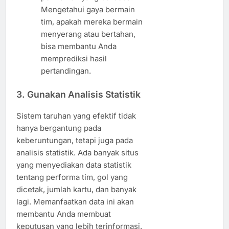
Mengetahui gaya bermain
tim, apakah mereka bermain
menyerang atau bertahan,
bisa membantu Anda
memprediksi hasil
pertandingan.
3. Gunakan Analisis Statistik
Sistem taruhan yang efektif tidak
hanya bergantung pada
keberuntungan, tetapi juga pada
analisis statistik. Ada banyak situs
yang menyediakan data statistik
tentang performa tim, gol yang
dicetak, jumlah kartu, dan banyak
lagi. Memanfaatkan data ini akan
membantu Anda membuat
keputusan yang lebih terinformasi.