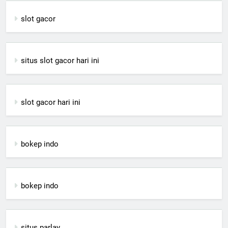
slot gacor
situs slot gacor hari ini
slot gacor hari ini
bokep indo
bokep indo
situs parlay