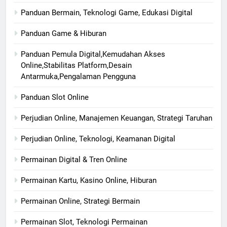
Panduan Bermain, Teknologi Game, Edukasi Digital
Panduan Game & Hiburan
Panduan Pemula Digital,Kemudahan Akses
Online,Stabilitas Platform,Desain
Antarmuka,Pengalaman Pengguna
Panduan Slot Online
Perjudian Online, Manajemen Keuangan, Strategi Taruhan
Perjudian Online, Teknologi, Keamanan Digital
Permainan Digital & Tren Online
Permainan Kartu, Kasino Online, Hiburan
Permainan Online, Strategi Bermain
Permainan Slot, Teknologi Permainan