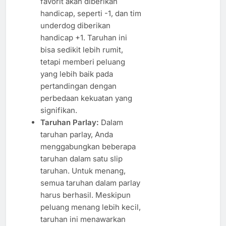
favorit akan diberikan
handicap, seperti -1, dan tim
underdog diberikan
handicap +1. Taruhan ini
bisa sedikit lebih rumit,
tetapi memberi peluang
yang lebih baik pada
pertandingan dengan
perbedaan kekuatan yang
signifikan.
Taruhan Parlay:
Dalam
taruhan parlay, Anda
menggabungkan beberapa
taruhan dalam satu slip
taruhan. Untuk menang,
semua taruhan dalam parlay
harus berhasil. Meskipun
peluang menang lebih kecil,
taruhan ini menawarkan