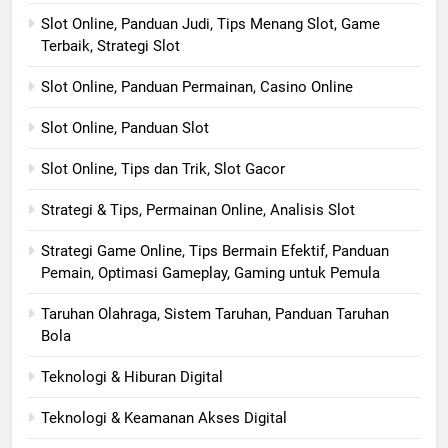
Slot Online, Panduan Judi, Tips Menang Slot, Game
Terbaik, Strategi Slot
Slot Online, Panduan Permainan, Casino Online
Slot Online, Panduan Slot
Slot Online, Tips dan Trik, Slot Gacor
Strategi & Tips, Permainan Online, Analisis Slot
Strategi Game Online, Tips Bermain Efektif, Panduan
Pemain, Optimasi Gameplay, Gaming untuk Pemula
Taruhan Olahraga, Sistem Taruhan, Panduan Taruhan
Bola
Teknologi & Hiburan Digital
Teknologi & Keamanan Akses Digital