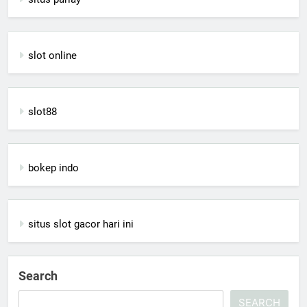
slot online
slot88
bokep indo
situs slot gacor hari ini
Search
SEARCH