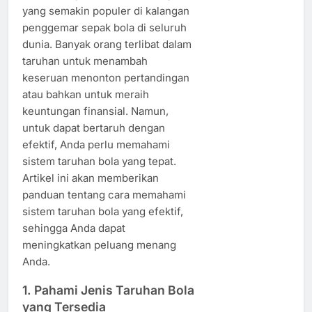
yang semakin populer di kalangan
penggemar sepak bola di seluruh
dunia. Banyak orang terlibat dalam
taruhan untuk menambah
keseruan menonton pertandingan
atau bahkan untuk meraih
keuntungan finansial. Namun,
untuk dapat bertaruh dengan
efektif, Anda perlu memahami
sistem taruhan bola yang tepat.
Artikel ini akan memberikan
panduan tentang cara memahami
sistem taruhan bola yang efektif,
sehingga Anda dapat
meningkatkan peluang menang
Anda.
1. Pahami Jenis Taruhan Bola
yang Tersedia