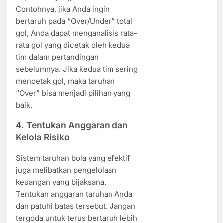
Contohnya, jika Anda ingin
bertaruh pada “Over/Under” total
gol, Anda dapat menganalisis rata-
rata gol yang dicetak oleh kedua
tim dalam pertandingan
sebelumnya. Jika kedua tim sering
mencetak gol, maka taruhan
“Over” bisa menjadi pilihan yang
baik.
4. Tentukan Anggaran dan
Kelola Risiko
Sistem taruhan bola yang efektif
juga melibatkan pengelolaan
keuangan yang bijaksana.
Tentukan anggaran taruhan Anda
dan patuhi batas tersebut. Jangan
tergoda untuk terus bertaruh lebih