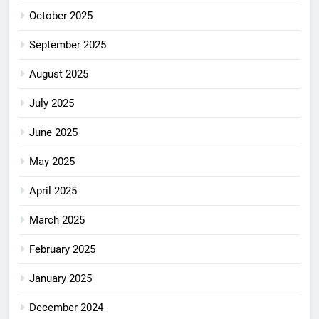
October 2025
September 2025
August 2025
July 2025
June 2025
May 2025
April 2025
March 2025
February 2025
January 2025
December 2024