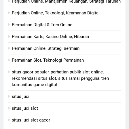
Perjudian Online, Manajemen Keuangan, Strategi Taruhan
Perjudian Online, Teknologi, Keamanan Digital
Permainan Digital & Tren Online
Permainan Kartu, Kasino Online, Hiburan
Permainan Online, Strategi Bermain
Permainan Slot, Teknologi Permainan
situs gacor populer, perhatian publik slot online,
rekomendasi situs slot, situs ramai pengguna, tren
komunitas game digital
situs judi
situs judi slot
situs judi slot gacor