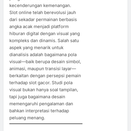
kecenderungan kemenangan.
Slot online telah berevolusi jauh
dari sekadar permainan berbasis
angka acak menjadi platform
hiburan digital dengan visual yang
kompleks dan dinamis. Salah satu
aspek yang menarik untuk
dianalisis adalah bagaimana pola
visual—baik berupa desain simbol,
animasi, maupun transisi layar—
berkaitan dengan persepsi pemain
terhadap slot gacor. Studi pola
visual bukan hanya soal tampilan,
tapi juga bagaimana desain
memengaruhi pengalaman dan
bahkan interpretasi terhadap
peluang menang.