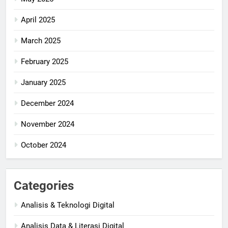
April 2025
March 2025
February 2025
January 2025
December 2024
November 2024
October 2024
Categories
Analisis & Teknologi Digital
Analisis Data & Literasi Digital