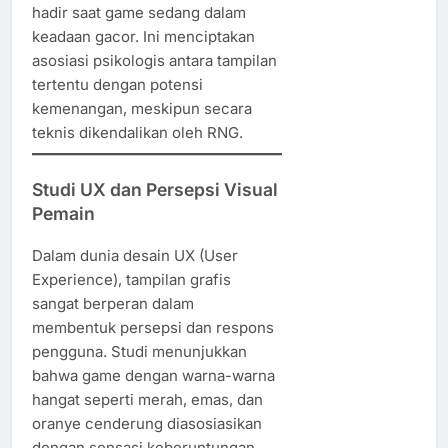
hadir saat game sedang dalam
keadaan gacor. Ini menciptakan
asosiasi psikologis antara tampilan
tertentu dengan potensi
kemenangan, meskipun secara
teknis dikendalikan oleh RNG.
Studi UX dan Persepsi Visual
Pemain
Dalam dunia desain UX (User
Experience), tampilan grafis
sangat berperan dalam
membentuk persepsi dan respons
pengguna. Studi menunjukkan
bahwa game dengan warna-warna
hangat seperti merah, emas, dan
oranye cenderung diasosiasikan
dengan sensasi keberuntungan