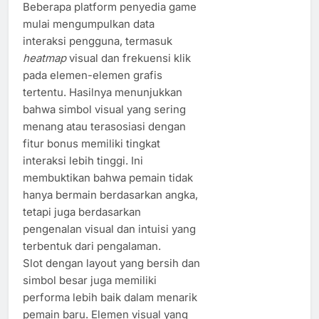
Beberapa platform penyedia game
mulai mengumpulkan data
interaksi pengguna, termasuk
heatmap
visual dan frekuensi klik
pada elemen-elemen grafis
tertentu. Hasilnya menunjukkan
bahwa simbol visual yang sering
menang atau terasosiasi dengan
fitur bonus memiliki tingkat
interaksi lebih tinggi. Ini
membuktikan bahwa pemain tidak
hanya bermain berdasarkan angka,
tetapi juga berdasarkan
pengenalan visual dan intuisi yang
terbentuk dari pengalaman.
Slot dengan layout yang bersih dan
simbol besar juga memiliki
performa lebih baik dalam menarik
pemain baru. Elemen visual yang