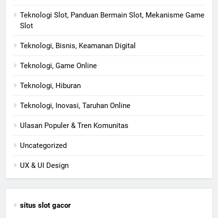
Teknologi Slot, Panduan Bermain Slot, Mekanisme Game
Slot
Teknologi, Bisnis, Keamanan Digital
Teknologi, Game Online
Teknologi, Hiburan
Teknologi, Inovasi, Taruhan Online
Ulasan Populer & Tren Komunitas
Uncategorized
UX & UI Design
situs slot gacor