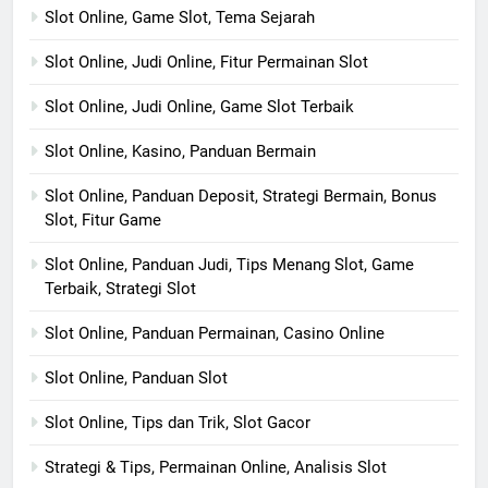
Slot Online, Game Slot, Tema Sejarah
Slot Online, Judi Online, Fitur Permainan Slot
Slot Online, Judi Online, Game Slot Terbaik
Slot Online, Kasino, Panduan Bermain
Slot Online, Panduan Deposit, Strategi Bermain, Bonus
Slot, Fitur Game
Slot Online, Panduan Judi, Tips Menang Slot, Game
Terbaik, Strategi Slot
Slot Online, Panduan Permainan, Casino Online
Slot Online, Panduan Slot
Slot Online, Tips dan Trik, Slot Gacor
Strategi & Tips, Permainan Online, Analisis Slot