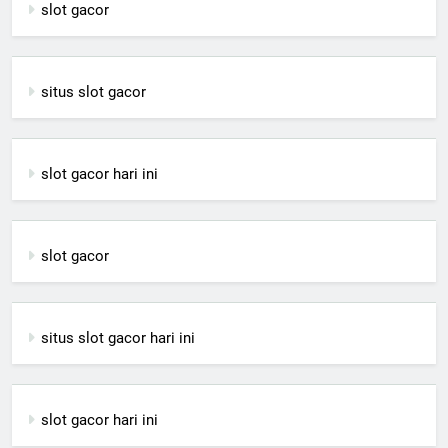
slot gacor
situs slot gacor
slot gacor hari ini
slot gacor
situs slot gacor hari ini
slot gacor hari ini