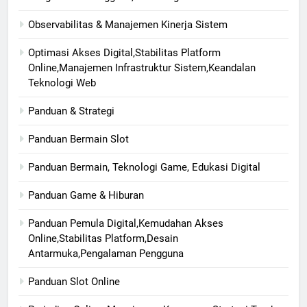
Observabilitas & Manajemen Kinerja Sistem
Optimasi Akses Digital,Stabilitas Platform
Online,Manajemen Infrastruktur Sistem,Keandalan
Teknologi Web
Panduan & Strategi
Panduan Bermain Slot
Panduan Bermain, Teknologi Game, Edukasi Digital
Panduan Game & Hiburan
Panduan Pemula Digital,Kemudahan Akses
Online,Stabilitas Platform,Desain
Antarmuka,Pengalaman Pengguna
Panduan Slot Online