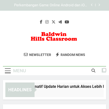
Skip
Perangkat Gaming Terbaru yang Wajib Diketahui
to
oleh Gamer di Era Teknologi Modern
content
Struktur Informasi Bantuan pada Lebah4D:
Membangun Sistem Dukungan yang Terorganisir
dan Mudah Dipahami
LAE138 Link Alternatif Update Harian untuk
Akses Lebih Nyaman
Perkembangan Game Online Android dan iOS:
Transformasi Mobile Gaming di Era Digital
Baldwin Hills
Perangkat Gaming Terbaru yang Wajib Diketahui
Ikuti Program Pendidikan Dan Pelatihan Di
oleh Gamer di Era Teknologi Modern
NEWSLETTER
RANDOM NEWS
Classroom
Baldwin Hills Classroom.
Struktur Informasi Bantuan pada Lebah4D:
Membangun Sistem Dukungan yang Terorganisir
dan Mudah Dipahami
MENU
AE138 Link Alternatif Update Harian untuk Akses Lebih Nyam
HEADLINES
 Months Ago