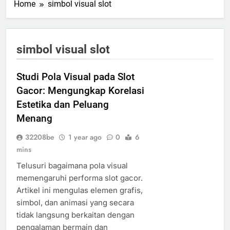
Home
simbol visual slot
simbol visual slot
Studi Pola Visual pada Slot
Gacor: Mengungkap Korelasi
Estetika dan Peluang
Menang
32208be
1 year ago
0
6
mins
Telusuri bagaimana pola visual
memengaruhi performa slot gacor.
Artikel ini mengulas elemen grafis,
simbol, dan animasi yang secara
tidak langsung berkaitan dengan
pengalaman bermain dan