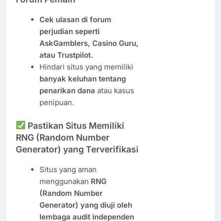
Cek ulasan di forum
perjudian seperti
AskGamblers, Casino Guru,
atau Trustpilot.
Hindari situs yang memiliki
banyak keluhan tentang
penarikan dana
atau kasus
penipuan.
Pastikan Situs Memiliki
RNG (Random Number
Generator) yang Terverifikasi
Situs yang aman
menggunakan
RNG
(Random Number
Generator) yang diuji oleh
lembaga audit independen