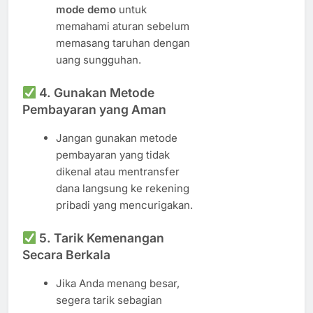
mode demo
untuk
memahami aturan sebelum
memasang taruhan dengan
uang sungguhan.
4. Gunakan Metode
Pembayaran yang Aman
Jangan gunakan metode
pembayaran yang tidak
dikenal atau mentransfer
dana langsung ke rekening
pribadi yang mencurigakan.
5. Tarik Kemenangan
Secara Berkala
Jika Anda menang besar,
segera tarik sebagian