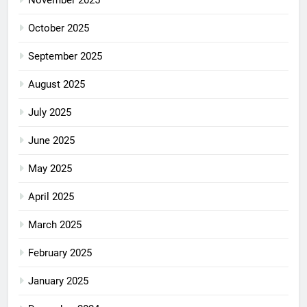
October 2025
September 2025
August 2025
July 2025
June 2025
May 2025
April 2025
March 2025
February 2025
January 2025