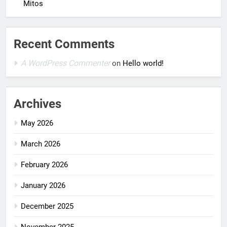
Mitos
Recent Comments
A WordPress Commenter
on
Hello world!
Archives
May 2026
March 2026
February 2026
January 2026
December 2025
November 2025