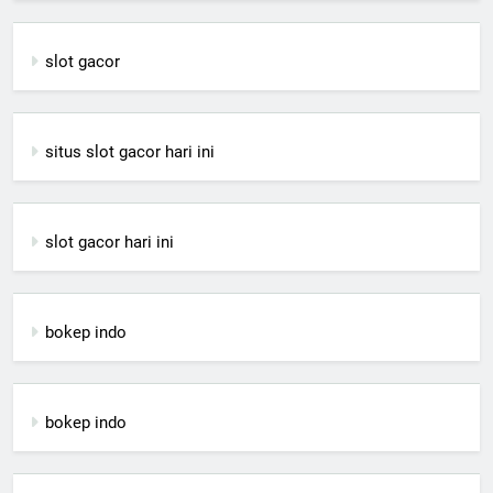
slot gacor
situs slot gacor hari ini
slot gacor hari ini
bokep indo
bokep indo