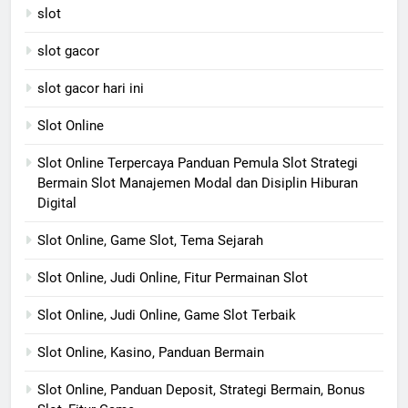
slot
slot gacor
slot gacor hari ini
Slot Online
Slot Online Terpercaya Panduan Pemula Slot Strategi
Bermain Slot Manajemen Modal dan Disiplin Hiburan
Digital
Slot Online, Game Slot, Tema Sejarah
Slot Online, Judi Online, Fitur Permainan Slot
Slot Online, Judi Online, Game Slot Terbaik
Slot Online, Kasino, Panduan Bermain
Slot Online, Panduan Deposit, Strategi Bermain, Bonus