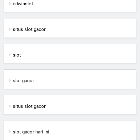
edwinslot
situs slot gacor
slot
slot gacor
situs slot gacor
slot gacor hari ini