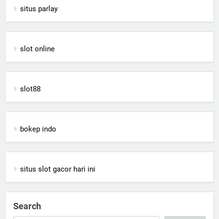
situs parlay
slot online
slot88
bokep indo
situs slot gacor hari ini
Search