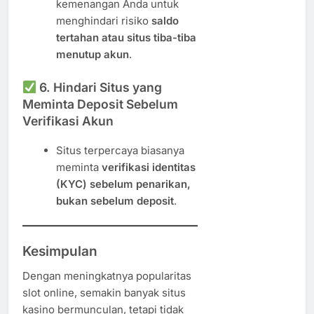
kemenangan Anda untuk
menghindari risiko
saldo
tertahan atau situs tiba-tiba
menutup akun
.
6. Hindari Situs yang
Meminta Deposit Sebelum
Verifikasi Akun
Situs terpercaya biasanya
meminta
verifikasi identitas
(KYC) sebelum penarikan,
bukan sebelum deposit
.
Kesimpulan
Dengan meningkatnya popularitas
slot online, semakin banyak situs
kasino bermunculan, tetapi tidak