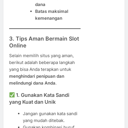
dana
Batas maksimal
kemenangan
3. Tips Aman Bermain Slot
Online
Selain memilih situs yang aman,
berikut adalah beberapa langkah
yang bisa Anda terapkan untuk
menghindari penipuan dan
melindungi dana Anda
.
1. Gunakan Kata Sandi
yang Kuat dan Unik
Jangan gunakan kata sandi
yang mudah ditebak.
Gunakan kombinasi huruf