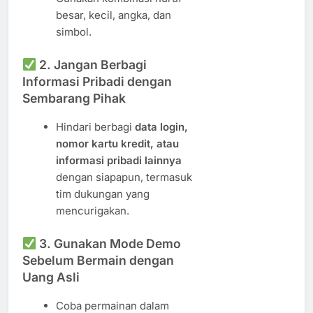
besar, kecil, angka, dan
simbol.
2. Jangan Berbagi
Informasi Pribadi dengan
Sembarang Pihak
Hindari berbagi
data login,
nomor kartu kredit, atau
informasi pribadi lainnya
dengan siapapun, termasuk
tim dukungan yang
mencurigakan.
3. Gunakan Mode Demo
Sebelum Bermain dengan
Uang Asli
Coba permainan dalam