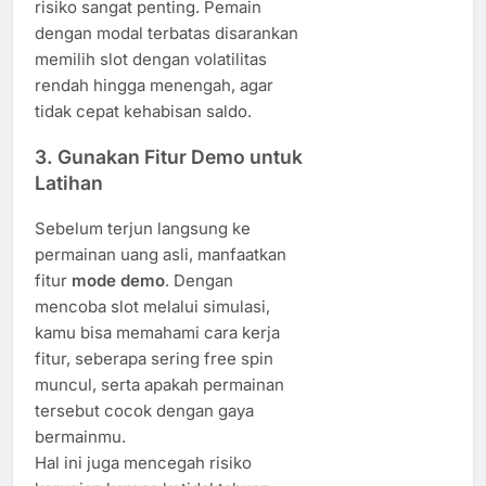
risiko sangat penting. Pemain
dengan modal terbatas disarankan
memilih slot dengan volatilitas
rendah hingga menengah, agar
tidak cepat kehabisan saldo.
3. Gunakan Fitur Demo untuk
Latihan
Sebelum terjun langsung ke
permainan uang asli, manfaatkan
fitur
mode demo
. Dengan
mencoba slot melalui simulasi,
kamu bisa memahami cara kerja
fitur, seberapa sering free spin
muncul, serta apakah permainan
tersebut cocok dengan gaya
bermainmu.
Hal ini juga mencegah risiko