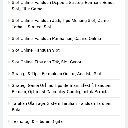
Slot Online, Panduan Deposit, Strategi Bermain, Bonus
Slot, Fitur Game
Slot Online, Panduan Judi, Tips Menang Slot, Game
Terbaik, Strategi Slot
Slot Online, Panduan Permainan, Casino Online
Slot Online, Panduan Slot
Slot Online, Tips dan Trik, Slot Gacor
Strategi & Tips, Permainan Online, Analisis Slot
Strategi Game Online, Tips Bermain Efektif, Panduan
Pemain, Optimasi Gameplay, Gaming untuk Pemula
Taruhan Olahraga, Sistem Taruhan, Panduan Taruhan
Bola
Teknologi & Hiburan Digital