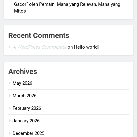
Gacor” oleh Pemain: Mana yang Relevan, Mana yang
Mitos
Recent Comments
A WordPress Commenter
on
Hello world!
Archives
May 2026
March 2026
February 2026
January 2026
December 2025