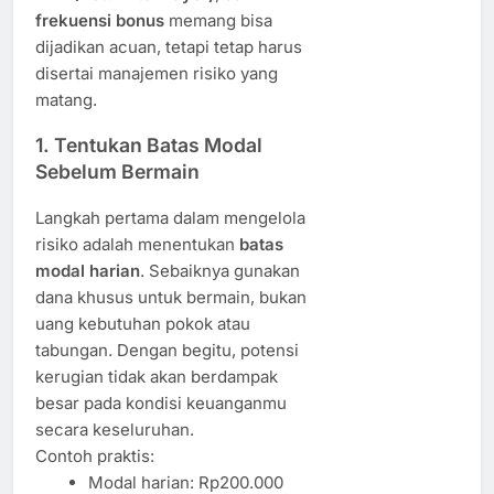
frekuensi bonus
memang bisa
dijadikan acuan, tetapi tetap harus
disertai manajemen risiko yang
matang.
1. Tentukan Batas Modal
Sebelum Bermain
Langkah pertama dalam mengelola
risiko adalah menentukan
batas
modal harian
. Sebaiknya gunakan
dana khusus untuk bermain, bukan
uang kebutuhan pokok atau
tabungan. Dengan begitu, potensi
kerugian tidak akan berdampak
besar pada kondisi keuanganmu
secara keseluruhan.
Contoh praktis:
Modal harian: Rp200.000