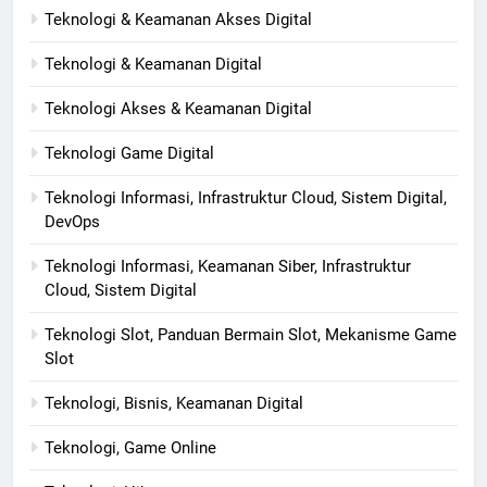
Teknologi & Keamanan Akses Digital
Teknologi & Keamanan Digital
Teknologi Akses & Keamanan Digital
Teknologi Game Digital
Teknologi Informasi, Infrastruktur Cloud, Sistem Digital,
DevOps
Teknologi Informasi, Keamanan Siber, Infrastruktur
Cloud, Sistem Digital
Teknologi Slot, Panduan Bermain Slot, Mekanisme Game
Slot
Teknologi, Bisnis, Keamanan Digital
Teknologi, Game Online