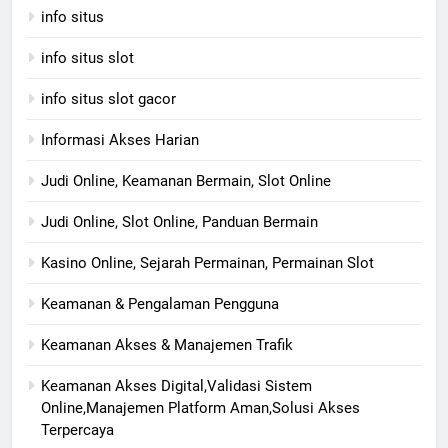
info situs
info situs slot
info situs slot gacor
Informasi Akses Harian
Judi Online, Keamanan Bermain, Slot Online
Judi Online, Slot Online, Panduan Bermain
Kasino Online, Sejarah Permainan, Permainan Slot
Keamanan & Pengalaman Pengguna
Keamanan Akses & Manajemen Trafik
Keamanan Akses Digital,Validasi Sistem
Online,Manajemen Platform Aman,Solusi Akses
Terpercaya