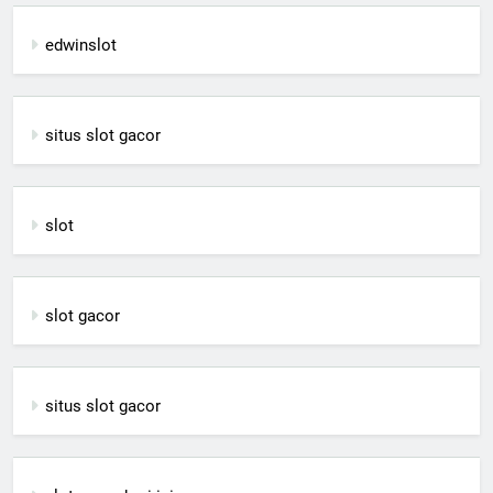
edwinslot
situs slot gacor
slot
slot gacor
situs slot gacor