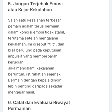
5. Jangan Terjebak Emosi
atau Kejar Kekalahan
Salah satu kesalahan terbesar
pemain adalah terus bermain
dalam kondisi emosi tidak stabil,
terutama setelah mengalami
kekalahan. Ini disebut
“tilt”
, dan
bisa berujung pada keputusan
impulsif yang memperparah
kerugian.
Jika mengalami kekalahan
beruntun, istirahatlah sejenak.
Bermain dengan kepala dingin
lebih penting daripada sekadar
mengejar hasil.
6. Catat dan Evaluasi Riwayat
Permainan