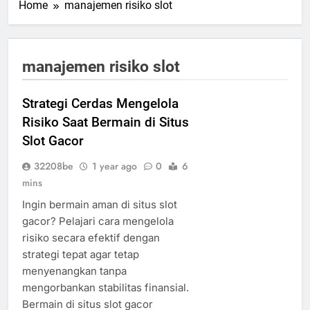
Home
manajemen risiko slot
manajemen risiko slot
Strategi Cerdas Mengelola
Risiko Saat Bermain di Situs
Slot Gacor
32208be
1 year ago
0
6
mins
Ingin bermain aman di situs slot
gacor? Pelajari cara mengelola
risiko secara efektif dengan
strategi tepat agar tetap
menyenangkan tanpa
mengorbankan stabilitas finansial.
Bermain di situs slot gacor