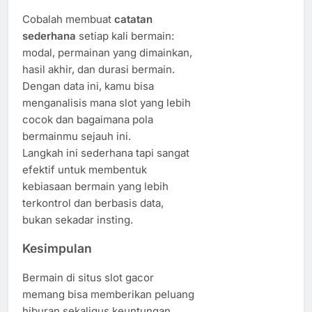
Cobalah membuat
catatan
sederhana
setiap kali bermain:
modal, permainan yang dimainkan,
hasil akhir, dan durasi bermain.
Dengan data ini, kamu bisa
menganalisis mana slot yang lebih
cocok dan bagaimana pola
bermainmu sejauh ini.
Langkah ini sederhana tapi sangat
efektif untuk membentuk
kebiasaan bermain yang lebih
terkontrol dan berbasis data,
bukan sekadar insting.
Kesimpulan
Bermain di situs slot gacor
memang bisa memberikan peluang
hiburan sekaligus keuntungan.