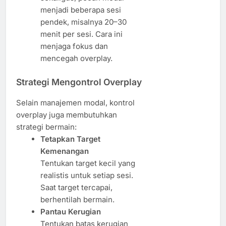
menjadi beberapa sesi
pendek, misalnya 20–30
menit per sesi. Cara ini
menjaga fokus dan
mencegah overplay.
Strategi Mengontrol Overplay
Selain manajemen modal, kontrol
overplay juga membutuhkan
strategi bermain:
Tetapkan Target
Kemenangan
Tentukan target kecil yang
realistis untuk setiap sesi.
Saat target tercapai,
berhentilah bermain.
Pantau Kerugian
Tentukan batas kerugian