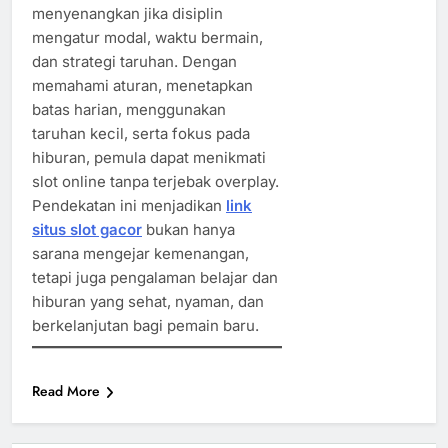
menyenangkan jika disiplin
mengatur modal, waktu bermain,
dan strategi taruhan. Dengan
memahami aturan, menetapkan
batas harian, menggunakan
taruhan kecil, serta fokus pada
hiburan, pemula dapat menikmati
slot online tanpa terjebak overplay.
Pendekatan ini menjadikan
link
situs slot gacor
bukan hanya
sarana mengejar kemenangan,
tetapi juga pengalaman belajar dan
hiburan yang sehat, nyaman, dan
berkelanjutan bagi pemain baru.
Read More