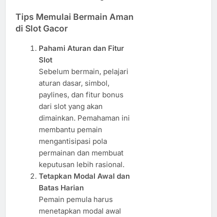
Tips Memulai Bermain Aman
di Slot Gacor
Pahami Aturan dan Fitur
Slot
Sebelum bermain, pelajari
aturan dasar, simbol,
paylines, dan fitur bonus
dari slot yang akan
dimainkan. Pemahaman ini
membantu pemain
mengantisipasi pola
permainan dan membuat
keputusan lebih rasional.
Tetapkan Modal Awal dan
Batas Harian
Pemain pemula harus
menetapkan modal awal