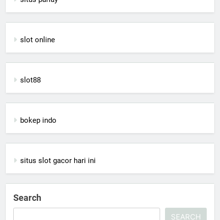
slot online
slot88
bokep indo
situs slot gacor hari ini
Search
SEARCH