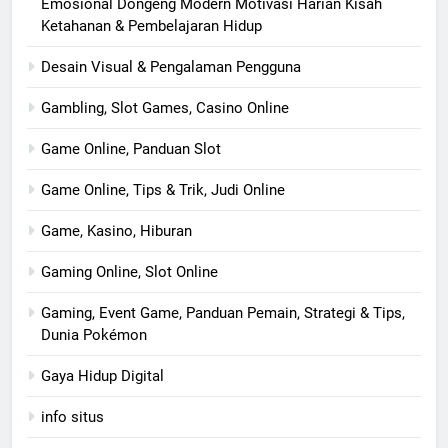
Emosional Dongeng Modern Motivasi Harian Kisah
Ketahanan & Pembelajaran Hidup
Desain Visual & Pengalaman Pengguna
Gambling, Slot Games, Casino Online
Game Online, Panduan Slot
Game Online, Tips & Trik, Judi Online
Game, Kasino, Hiburan
Gaming Online, Slot Online
Gaming, Event Game, Panduan Pemain, Strategi & Tips,
Dunia Pokémon
Gaya Hidup Digital
info situs