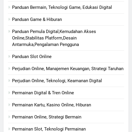
Panduan Bermain, Teknologi Game, Edukasi Digital
Panduan Game & Hiburan
Panduan Pemula Digital,Kemudahan Akses
Online,Stabilitas Platform,Desain
Antarmuka,Pengalaman Pengguna
Panduan Slot Online
Perjudian Online, Manajemen Keuangan, Strategi Taruhan
Perjudian Online, Teknologi, Keamanan Digital
Permainan Digital & Tren Online
Permainan Kartu, Kasino Online, Hiburan
Permainan Online, Strategi Bermain
Permainan Slot, Teknologi Permainan