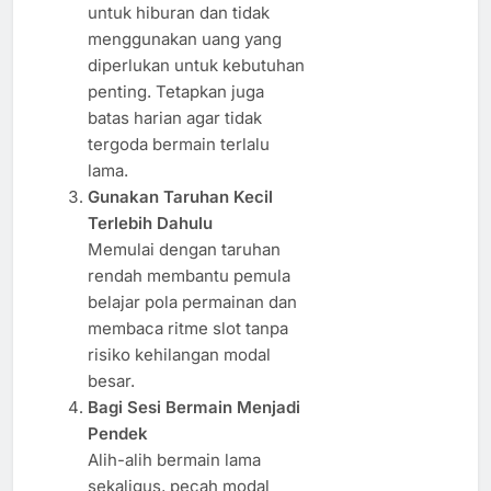
untuk hiburan dan tidak
menggunakan uang yang
diperlukan untuk kebutuhan
penting. Tetapkan juga
batas harian agar tidak
tergoda bermain terlalu
lama.
Gunakan Taruhan Kecil
Terlebih Dahulu
Memulai dengan taruhan
rendah membantu pemula
belajar pola permainan dan
membaca ritme slot tanpa
risiko kehilangan modal
besar.
Bagi Sesi Bermain Menjadi
Pendek
Alih-alih bermain lama
sekaligus, pecah modal