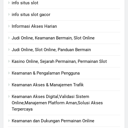
info situs slot
info situs slot gacor
Informasi Akses Harian
Judi Online, Keamanan Bermain, Slot Online
Judi Online, Slot Online, Panduan Bermain
Kasino Online, Sejarah Permainan, Permainan Slot
Keamanan & Pengalaman Pengguna
Keamanan Akses & Manajemen Trafik
Keamanan Akses Digital,Validasi Sistem
Online,Manajemen Platform Aman,Solusi Akses
Terpercaya
Keamanan dan Dukungan Permainan Online