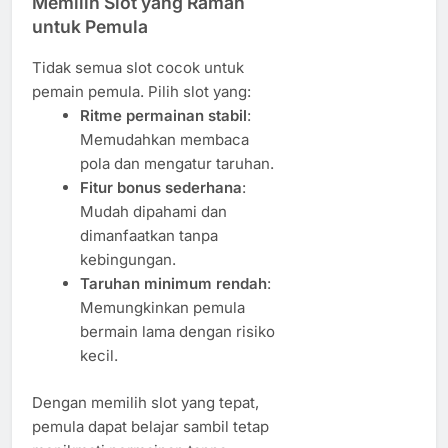
Memilih Slot yang Ramah
untuk Pemula
Tidak semua slot cocok untuk
pemain pemula. Pilih slot yang:
Ritme permainan stabil
:
Memudahkan membaca
pola dan mengatur taruhan.
Fitur bonus sederhana
:
Mudah dipahami dan
dimanfaatkan tanpa
kebingungan.
Taruhan minimum rendah
:
Memungkinkan pemula
bermain lama dengan risiko
kecil.
Dengan memilih slot yang tepat,
pemula dapat belajar sambil tetap