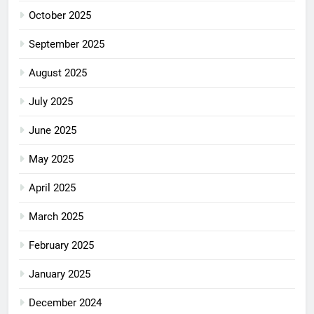
October 2025
September 2025
August 2025
July 2025
June 2025
May 2025
April 2025
March 2025
February 2025
January 2025
December 2024