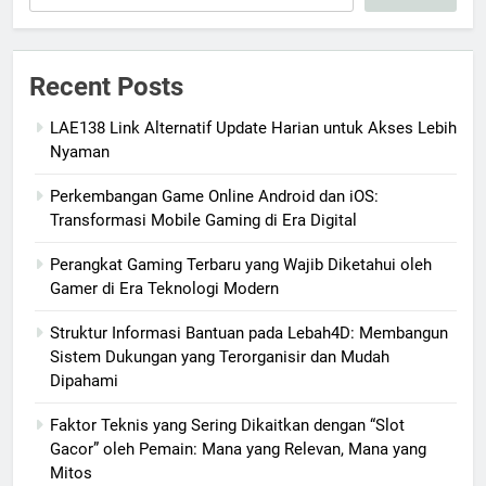
Recent Posts
LAE138 Link Alternatif Update Harian untuk Akses Lebih
Nyaman
Perkembangan Game Online Android dan iOS:
Transformasi Mobile Gaming di Era Digital
Perangkat Gaming Terbaru yang Wajib Diketahui oleh
Gamer di Era Teknologi Modern
Struktur Informasi Bantuan pada Lebah4D: Membangun
Sistem Dukungan yang Terorganisir dan Mudah
Dipahami
Faktor Teknis yang Sering Dikaitkan dengan “Slot
Gacor” oleh Pemain: Mana yang Relevan, Mana yang
Mitos