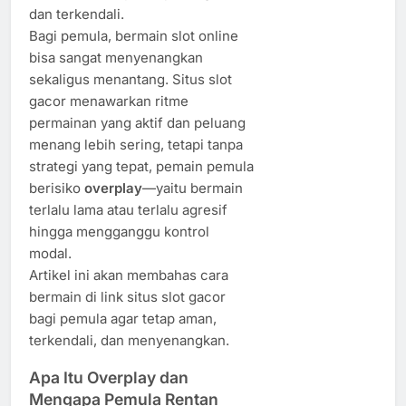
dan terkendali.
Bagi pemula, bermain slot online
bisa sangat menyenangkan
sekaligus menantang. Situs slot
gacor menawarkan ritme
permainan yang aktif dan peluang
menang lebih sering, tetapi tanpa
strategi yang tepat, pemain pemula
berisiko
overplay
—yaitu bermain
terlalu lama atau terlalu agresif
hingga mengganggu kontrol
modal.
Artikel ini akan membahas cara
bermain di link situs slot gacor
bagi pemula agar tetap aman,
terkendali, dan menyenangkan.
Apa Itu Overplay dan
Mengapa Pemula Rentan