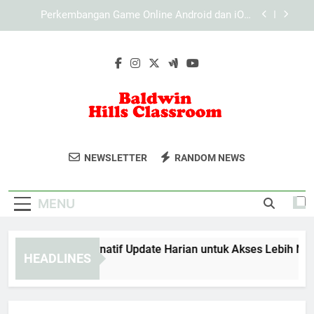
Skip
Perangkat Gaming Terbaru yang Wajib Diketahui
to
oleh Gamer di Era Teknologi Modern
content
Struktur Informasi Bantuan pada Lebah4D:
Membangun Sistem Dukungan yang Terorganisir
dan Mudah Dipahami
LAE138 Link Alternatif Update Harian untuk
Akses Lebih Nyaman
Perkembangan Game Online Android dan iOS:
Transformasi Mobile Gaming di Era Digital
Baldwin Hills
Perangkat Gaming Terbaru yang Wajib Diketahui
Ikuti Program Pendidikan Dan Pelatihan Di
oleh Gamer di Era Teknologi Modern
NEWSLETTER
RANDOM NEWS
Classroom
Baldwin Hills Classroom.
Struktur Informasi Bantuan pada Lebah4D:
Membangun Sistem Dukungan yang Terorganisir
dan Mudah Dipahami
MENU
AE138 Link Alternatif Update Harian untuk Akses Lebih Nyama
HEADLINES
Months Ago