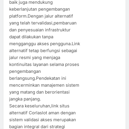
baik juga mendukung
keberlanjutan pengembangan
platform.Dengan jalur alternatif
yang telah tervalidasi,pembaruan
dan penyesuaian infrastruktur
dapat dilakukan tanpa
mengganggu akses pengguna.Link
alternatif tetap berfungsi sebagai
jalur resmi yang menjaga
kontinuitas layanan selama proses
pengembangan
berlangsung.Pendekatan ini
mencerminkan manajemen sistem
yang matang dan berorientasi
jangka panjang.
Secara keseluruhan,link situs
alternatif Corlaslot aman dengan
sistem validasi akses merupakan
bagian integral dari strategi