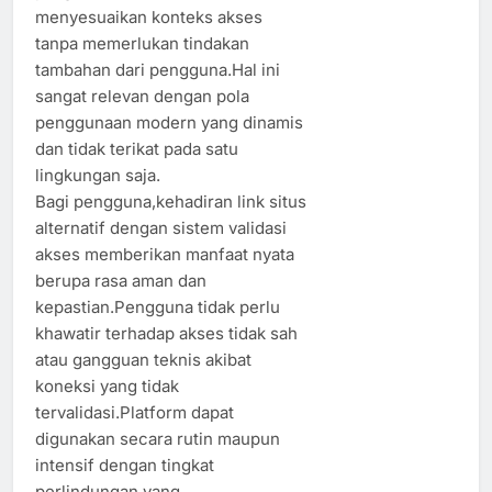
menyesuaikan konteks akses
tanpa memerlukan tindakan
tambahan dari pengguna.Hal ini
sangat relevan dengan pola
penggunaan modern yang dinamis
dan tidak terikat pada satu
lingkungan saja.
Bagi pengguna,kehadiran link situs
alternatif dengan sistem validasi
akses memberikan manfaat nyata
berupa rasa aman dan
kepastian.Pengguna tidak perlu
khawatir terhadap akses tidak sah
atau gangguan teknis akibat
koneksi yang tidak
tervalidasi.Platform dapat
digunakan secara rutin maupun
intensif dengan tingkat
perlindungan yang