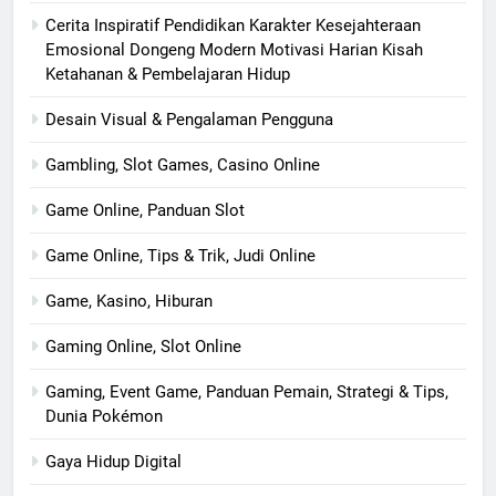
Cerita Inspiratif Pendidikan Karakter Kesejahteraan
Emosional Dongeng Modern Motivasi Harian Kisah
Ketahanan & Pembelajaran Hidup
Desain Visual & Pengalaman Pengguna
Gambling, Slot Games, Casino Online
Game Online, Panduan Slot
Game Online, Tips & Trik, Judi Online
Game, Kasino, Hiburan
Gaming Online, Slot Online
Gaming, Event Game, Panduan Pemain, Strategi & Tips,
Dunia Pokémon
Gaya Hidup Digital