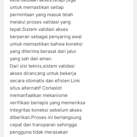
untuk memastikan setiap
permintaan yang masuk telah
melalui proses validasi yang
tepat.Sistem validasi akses
berperan sebagai penyaring awal
untuk memastikan bahwa koneksi
yang diterima berasal dari jalur
yang sah dan aman.
Dari sisi teknis,sistem validasi
akses dirancang untuk bekerja
secara otomatis dan efisien.Link
situs alternatif Corlaslot
memanfaatkan mekanisme
verifikasi berlapis yang memeriksa
integritas koneksi sebelum akses
diberikan.Proses ini berlangsung
cepat dan transparan sehingga
pengguna tidak merasakan