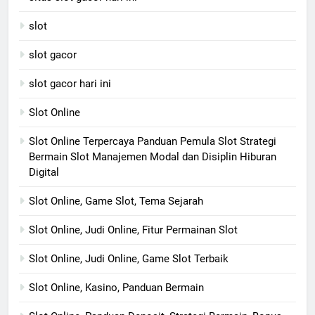
slot
slot gacor
slot gacor hari ini
Slot Online
Slot Online Terpercaya Panduan Pemula Slot Strategi
Bermain Slot Manajemen Modal dan Disiplin Hiburan
Digital
Slot Online, Game Slot, Tema Sejarah
Slot Online, Judi Online, Fitur Permainan Slot
Slot Online, Judi Online, Game Slot Terbaik
Slot Online, Kasino, Panduan Bermain