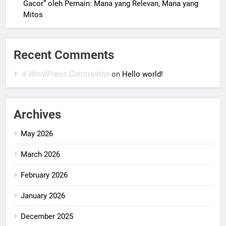
Gacor” oleh Pemain: Mana yang Relevan, Mana yang
Mitos
Recent Comments
A WordPress Commenter
on
Hello world!
Archives
May 2026
March 2026
February 2026
January 2026
December 2025