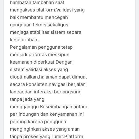
hambatan tambahan saat
mengakses platform.Validasi yang
baik membantu mencegah
gangguan teknis sekaligus
menjaga stabilitas sistem secara
keseluruhan.
Pengalaman pengguna tetap
menjadi prioritas meskipun
keamanan diperkuat.Dengan
sistem validasi akses yang
dioptimalkan,halaman dapat dimuat
secara konsisten,navigasi berjalan
lancar,dan interaksi berlangsung
tanpa jeda yang
mengganggu.Keseimbangan antara
perlindungan dan kenyamanan ini
penting karena pengguna
menginginkan akses yang aman
tanpa proses yang rumit.Platform