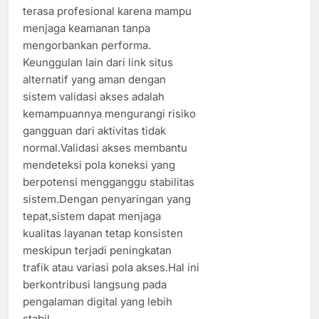
terasa profesional karena mampu
menjaga keamanan tanpa
mengorbankan performa.
Keunggulan lain dari link situs
alternatif yang aman dengan
sistem validasi akses adalah
kemampuannya mengurangi risiko
gangguan dari aktivitas tidak
normal.Validasi akses membantu
mendeteksi pola koneksi yang
berpotensi mengganggu stabilitas
sistem.Dengan penyaringan yang
tepat,sistem dapat menjaga
kualitas layanan tetap konsisten
meskipun terjadi peningkatan
trafik atau variasi pola akses.Hal ini
berkontribusi langsung pada
pengalaman digital yang lebih
stabil.