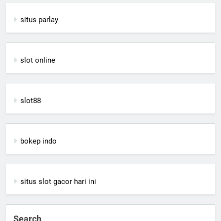
situs parlay
slot online
slot88
bokep indo
situs slot gacor hari ini
Search