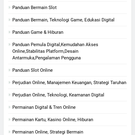
Panduan Bermain Slot
Panduan Bermain, Teknologi Game, Edukasi Digital
Panduan Game & Hiburan
Panduan Pemula Digital,Kemudahan Akses
Online,Stabilitas Platform,Desain
Antarmuka,Pengalaman Pengguna
Panduan Slot Online
Perjudian Online, Manajemen Keuangan, Strategi Taruhan
Perjudian Online, Teknologi, Keamanan Digital
Permainan Digital & Tren Online
Permainan Kartu, Kasino Online, Hiburan
Permainan Online, Strategi Bermain