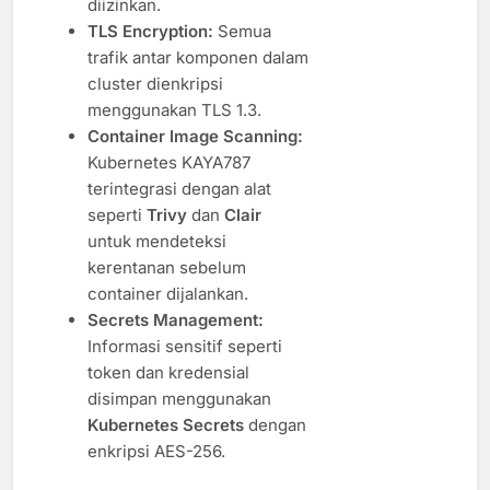
diizinkan.
TLS Encryption:
Semua
trafik antar komponen dalam
cluster dienkripsi
menggunakan TLS 1.3.
Container Image Scanning:
Kubernetes KAYA787
terintegrasi dengan alat
seperti
Trivy
dan
Clair
untuk mendeteksi
kerentanan sebelum
container dijalankan.
Secrets Management:
Informasi sensitif seperti
token dan kredensial
disimpan menggunakan
Kubernetes Secrets
dengan
enkripsi AES-256.