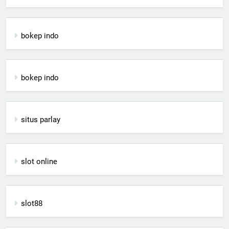
bokep indo
bokep indo
situs parlay
slot online
slot88