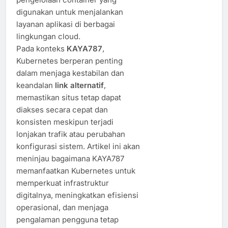
digunakan untuk menjalankan
layanan aplikasi di berbagai
lingkungan cloud.
Pada konteks
KAYA787
,
Kubernetes berperan penting
dalam menjaga kestabilan dan
keandalan
link alternatif
,
memastikan situs tetap dapat
diakses secara cepat dan
konsisten meskipun terjadi
lonjakan trafik atau perubahan
konfigurasi sistem. Artikel ini akan
meninjau bagaimana KAYA787
memanfaatkan Kubernetes untuk
memperkuat infrastruktur
digitalnya, meningkatkan efisiensi
operasional, dan menjaga
pengalaman pengguna tetap