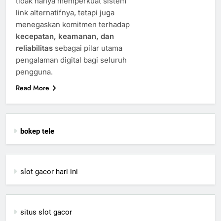
tidak hanya memperkuat sistem
link alternatifnya, tetapi juga
menegaskan komitmen terhadap
kecepatan, keamanan, dan
reliabilitas
sebagai pilar utama
pengalaman digital bagi seluruh
pengguna.
Read More
bokep tele
slot gacor hari ini
situs slot gacor