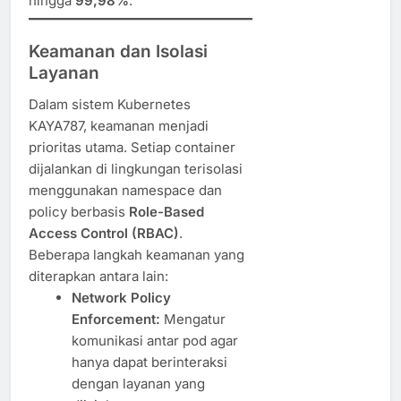
hingga
99,98%
.
Keamanan dan Isolasi
Layanan
Dalam sistem Kubernetes
KAYA787, keamanan menjadi
prioritas utama. Setiap container
dijalankan di lingkungan terisolasi
menggunakan namespace dan
policy berbasis
Role-Based
Access Control (RBAC)
.
Beberapa langkah keamanan yang
diterapkan antara lain:
Network Policy
Enforcement:
Mengatur
komunikasi antar pod agar
hanya dapat berinteraksi
dengan layanan yang