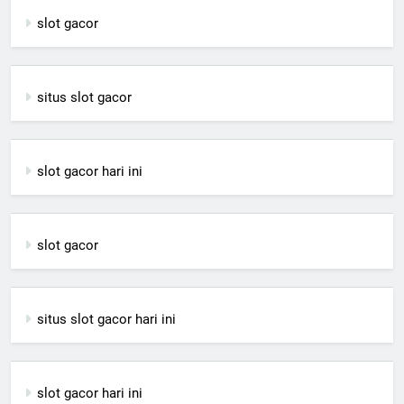
slot gacor
situs slot gacor
slot gacor hari ini
slot gacor
situs slot gacor hari ini
slot gacor hari ini