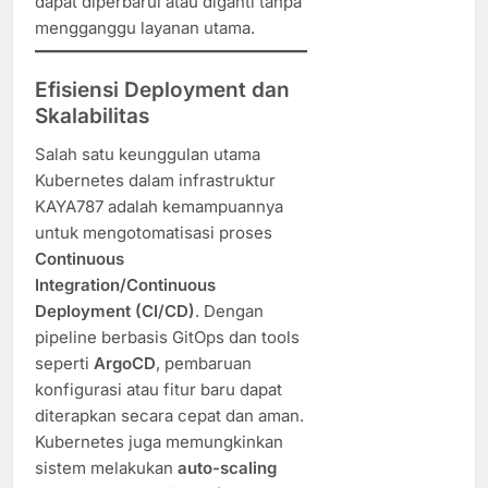
dapat diperbarui atau diganti tanpa
mengganggu layanan utama.
Efisiensi Deployment dan
Skalabilitas
Salah satu keunggulan utama
Kubernetes dalam infrastruktur
KAYA787 adalah kemampuannya
untuk mengotomatisasi proses
Continuous
Integration/Continuous
Deployment (CI/CD)
. Dengan
pipeline berbasis GitOps dan tools
seperti
ArgoCD
, pembaruan
konfigurasi atau fitur baru dapat
diterapkan secara cepat dan aman.
Kubernetes juga memungkinkan
sistem melakukan
auto-scaling