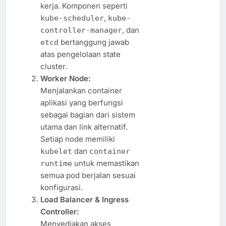
kerja. Komponen seperti
,
kube-scheduler
kube-
, dan
controller-manager
bertanggung jawab
etcd
atas pengelolaan state
cluster.
Worker Node:
Menjalankan container
aplikasi yang berfungsi
sebagai bagian dari sistem
utama dan link alternatif.
Setiap node memiliki
dan
kubelet
container
untuk memastikan
runtime
semua pod berjalan sesuai
konfigurasi.
Load Balancer & Ingress
Controller:
Menyediakan akses