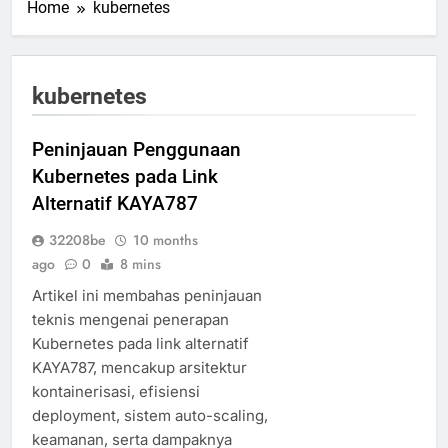
Home
kubernetes
kubernetes
Peninjauan Penggunaan
Kubernetes pada Link
Alternatif KAYA787
32208be
10 months
ago
0
8 mins
Artikel ini membahas peninjauan
teknis mengenai penerapan
Kubernetes pada link alternatif
KAYA787, mencakup arsitektur
kontainerisasi, efisiensi
deployment, sistem auto-scaling,
keamanan, serta dampaknya