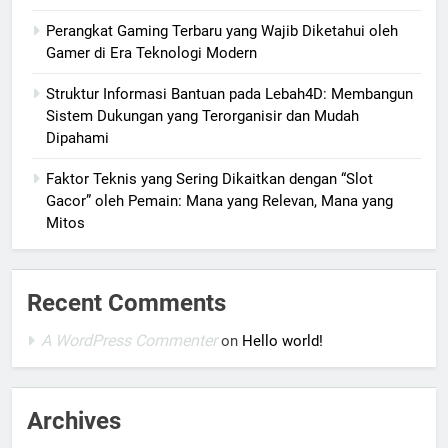
Perangkat Gaming Terbaru yang Wajib Diketahui oleh
Gamer di Era Teknologi Modern
Struktur Informasi Bantuan pada Lebah4D: Membangun
Sistem Dukungan yang Terorganisir dan Mudah
Dipahami
Faktor Teknis yang Sering Dikaitkan dengan “Slot
Gacor” oleh Pemain: Mana yang Relevan, Mana yang
Mitos
Recent Comments
A WordPress Commenter
on
Hello world!
Archives