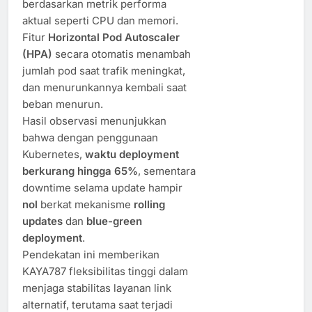
berdasarkan metrik performa
aktual seperti CPU dan memori.
Fitur
Horizontal Pod Autoscaler
(HPA)
secara otomatis menambah
jumlah pod saat trafik meningkat,
dan menurunkannya kembali saat
beban menurun.
Hasil observasi menunjukkan
bahwa dengan penggunaan
Kubernetes,
waktu deployment
berkurang hingga 65%
, sementara
downtime selama update hampir
nol
berkat mekanisme
rolling
updates
dan
blue-green
deployment
.
Pendekatan ini memberikan
KAYA787 fleksibilitas tinggi dalam
menjaga stabilitas layanan link
alternatif, terutama saat terjadi