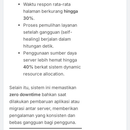
Waktu respon rata-rata
halaman berkurang
hingga
30%
.
Proses pemulihan layanan
setelah gangguan (self-
healing) berjalan dalam
hitungan detik.
Penggunaan sumber daya
server lebih hemat hingga
40%
berkat sistem dynamic
resource allocation.
Selain itu, sistem ini memastikan
zero downtime
bahkan saat
dilakukan pembaruan aplikasi atau
migrasi antar server, memberikan
pengalaman yang konsisten dan
bebas gangguan bagi pengguna.