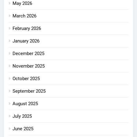
May 2026
March 2026
February 2026
January 2026
December 2025
November 2025
October 2025
September 2025
August 2025
July 2025
June 2025