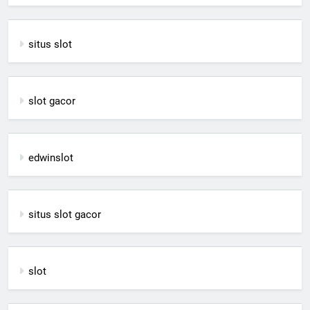
situs slot
slot gacor
edwinslot
situs slot gacor
slot