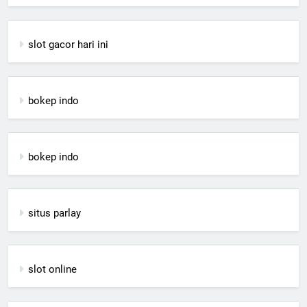
slot gacor hari ini
bokep indo
bokep indo
situs parlay
slot online