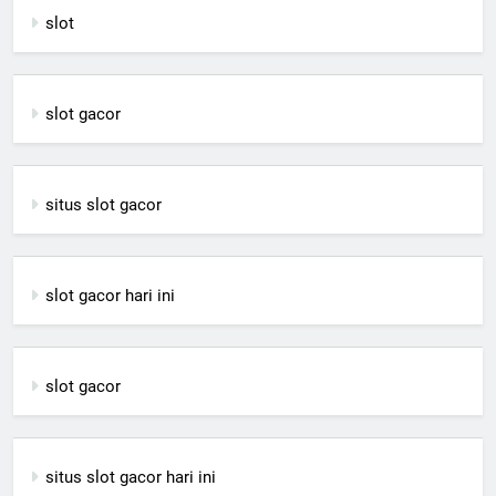
slot
slot gacor
situs slot gacor
slot gacor hari ini
slot gacor
situs slot gacor hari ini