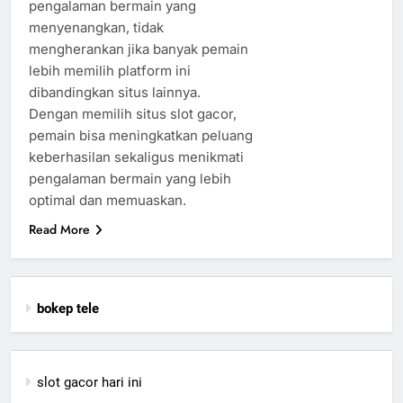
pengalaman bermain yang
menyenangkan, tidak
mengherankan jika banyak pemain
lebih memilih platform ini
dibandingkan situs lainnya.
Dengan memilih situs slot gacor,
pemain bisa meningkatkan peluang
keberhasilan sekaligus menikmati
pengalaman bermain yang lebih
optimal dan memuaskan.
Read More
bokep tele
slot gacor hari ini