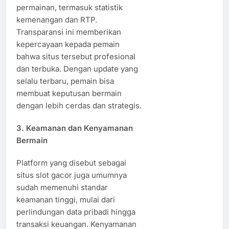
permainan, termasuk statistik
kemenangan dan RTP.
Transparansi ini memberikan
kepercayaan kepada pemain
bahwa situs tersebut profesional
dan terbuka. Dengan update yang
selalu terbaru, pemain bisa
membuat keputusan bermain
dengan lebih cerdas dan strategis.
3. Keamanan dan Kenyamanan
Bermain
Platform yang disebut sebagai
situs slot gacor juga umumnya
sudah memenuhi standar
keamanan tinggi, mulai dari
perlindungan data pribadi hingga
transaksi keuangan. Kenyamanan