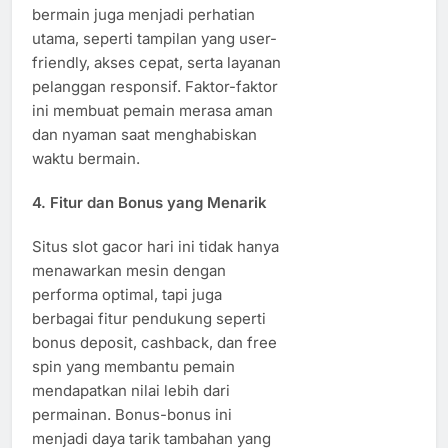
bermain juga menjadi perhatian
utama, seperti tampilan yang user-
friendly, akses cepat, serta layanan
pelanggan responsif. Faktor-faktor
ini membuat pemain merasa aman
dan nyaman saat menghabiskan
waktu bermain.
4. Fitur dan Bonus yang Menarik
Situs slot gacor hari ini tidak hanya
menawarkan mesin dengan
performa optimal, tapi juga
berbagai fitur pendukung seperti
bonus deposit, cashback, dan free
spin yang membantu pemain
mendapatkan nilai lebih dari
permainan. Bonus-bonus ini
menjadi daya tarik tambahan yang