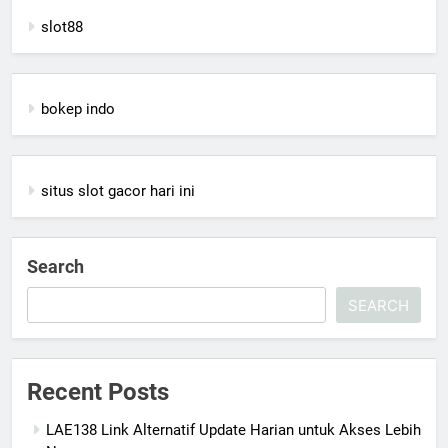
slot88
bokep indo
situs slot gacor hari ini
Search
SEARCH
Recent Posts
LAE138 Link Alternatif Update Harian untuk Akses Lebih