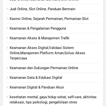
Judi Online, Slot Online, Panduan Bermain
Kasino Online, Sejarah Permainan, Permainan Slot
Keamanan & Pengalaman Pengguna
Keamanan Akses & Manajemen Trafik
Keamanan Akses Digital,Validasi Sistem
Online,Manajemen Platform Aman,Solusi Akses
Terpercaya
Keamanan dan Dukungan Permainan Online
Keamanan Data & Edukasi Digital
Keamanan Digital & Panduan Akun
kesehatan mental, gaya hidup sehat, self-care, aktivitas
relaksasi, tips psikologi, pengelolaan stres