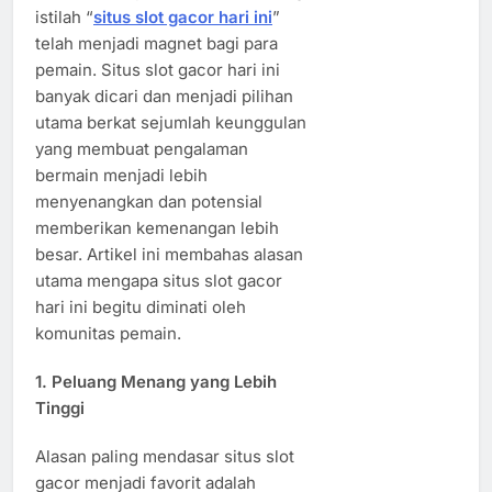
istilah “
situs slot gacor hari ini
”
telah menjadi magnet bagi para
pemain. Situs slot gacor hari ini
banyak dicari dan menjadi pilihan
utama berkat sejumlah keunggulan
yang membuat pengalaman
bermain menjadi lebih
menyenangkan dan potensial
memberikan kemenangan lebih
besar. Artikel ini membahas alasan
utama mengapa situs slot gacor
hari ini begitu diminati oleh
komunitas pemain.
1. Peluang Menang yang Lebih
Tinggi
Alasan paling mendasar situs slot
gacor menjadi favorit adalah