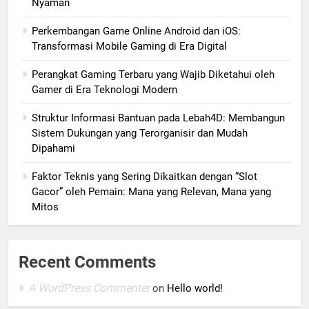
Nyaman
Perkembangan Game Online Android dan iOS:
Transformasi Mobile Gaming di Era Digital
Perangkat Gaming Terbaru yang Wajib Diketahui oleh
Gamer di Era Teknologi Modern
Struktur Informasi Bantuan pada Lebah4D: Membangun
Sistem Dukungan yang Terorganisir dan Mudah
Dipahami
Faktor Teknis yang Sering Dikaitkan dengan “Slot
Gacor” oleh Pemain: Mana yang Relevan, Mana yang
Mitos
Recent Comments
A WordPress Commenter
on
Hello world!