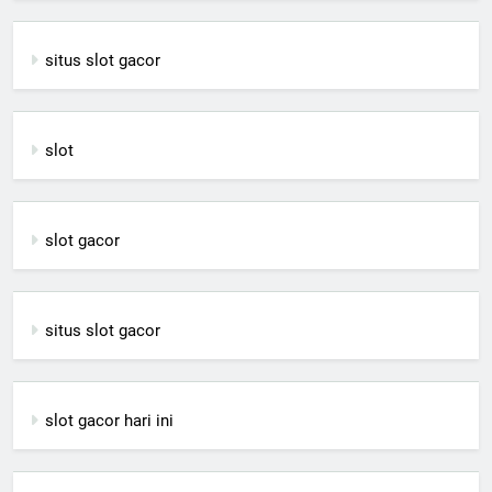
situs slot gacor
slot
slot gacor
situs slot gacor
slot gacor hari ini