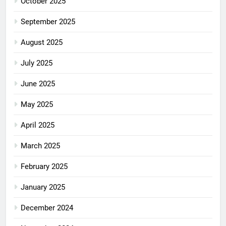
October 2025
September 2025
August 2025
July 2025
June 2025
May 2025
April 2025
March 2025
February 2025
January 2025
December 2024