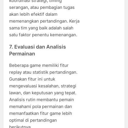
koordinasi strategi, timing
serangan, atau pembagian tugas
akan lebih efektif dalam
memenangkan pertandingan. Kerja
sama tim yang baik adalah salah
satu faktor penentu kemenangan.
7. Evaluasi dan Analisis
Permainan
Beberapa game memiliki fitur
replay atau statistik pertandingan.
Gunakan fitur ini untuk
mengevaluasi kesalahan, strategi
lawan, dan keputusan yang tepat.
Analisis rutin membantu pemain
memahami pola permainan dan
memanfaatkan fitur game lebih
optimal di pertandingan
berikutnya.