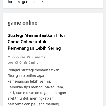
Home
game online
game online
Strategi Memanfaatkan Fitur
Game Online untuk
Kemenangan Lebih Sering
32208be
8 months
ago
0
5 mins
Pelajari strategi memanfaatkan
fitur game online agar
kemenangan lebih sering.
Temukan tips menggunakan item,
skill, dan mekanisme game dengan
efektif untuk meningkatkan
performa dan peluang menang.