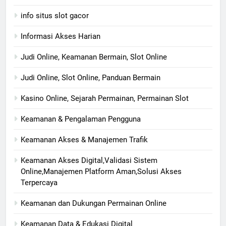
info situs slot gacor
Informasi Akses Harian
Judi Online, Keamanan Bermain, Slot Online
Judi Online, Slot Online, Panduan Bermain
Kasino Online, Sejarah Permainan, Permainan Slot
Keamanan & Pengalaman Pengguna
Keamanan Akses & Manajemen Trafik
Keamanan Akses Digital,Validasi Sistem
Online,Manajemen Platform Aman,Solusi Akses
Terpercaya
Keamanan dan Dukungan Permainan Online
Keamanan Data & Edukasi Digital