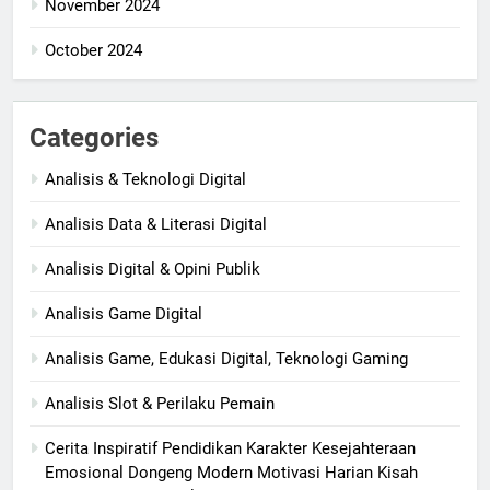
November 2024
October 2024
Categories
Analisis & Teknologi Digital
Analisis Data & Literasi Digital
Analisis Digital & Opini Publik
Analisis Game Digital
Analisis Game, Edukasi Digital, Teknologi Gaming
Analisis Slot & Perilaku Pemain
Cerita Inspiratif Pendidikan Karakter Kesejahteraan
Emosional Dongeng Modern Motivasi Harian Kisah