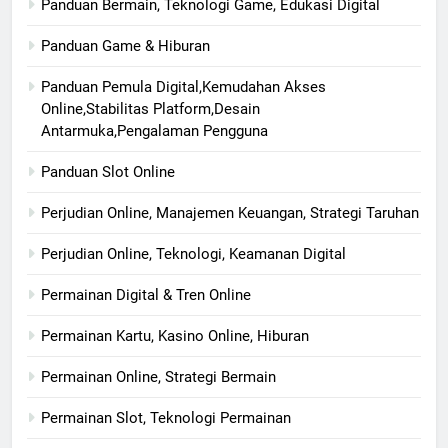
Panduan Bermain, Teknologi Game, Edukasi Digital
Panduan Game & Hiburan
Panduan Pemula Digital,Kemudahan Akses
Online,Stabilitas Platform,Desain
Antarmuka,Pengalaman Pengguna
Panduan Slot Online
Perjudian Online, Manajemen Keuangan, Strategi Taruhan
Perjudian Online, Teknologi, Keamanan Digital
Permainan Digital & Tren Online
Permainan Kartu, Kasino Online, Hiburan
Permainan Online, Strategi Bermain
Permainan Slot, Teknologi Permainan