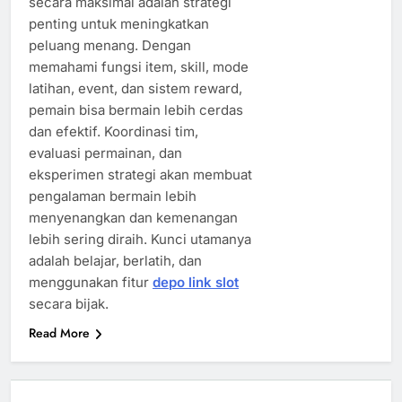
secara maksimal adalah strategi
penting untuk meningkatkan
peluang menang. Dengan
memahami fungsi item, skill, mode
latihan, event, dan sistem reward,
pemain bisa bermain lebih cerdas
dan efektif. Koordinasi tim,
evaluasi permainan, dan
eksperimen strategi akan membuat
pengalaman bermain lebih
menyenangkan dan kemenangan
lebih sering diraih. Kunci utamanya
adalah belajar, berlatih, dan
menggunakan fitur
depo link slot
secara bijak.
Read More