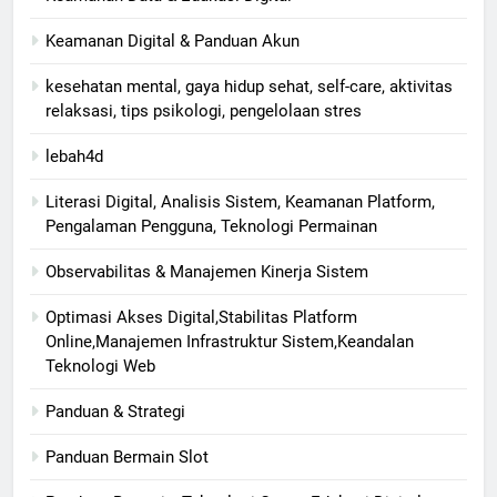
Keamanan Digital & Panduan Akun
kesehatan mental, gaya hidup sehat, self-care, aktivitas
relaksasi, tips psikologi, pengelolaan stres
lebah4d
Literasi Digital, Analisis Sistem, Keamanan Platform,
Pengalaman Pengguna, Teknologi Permainan
Observabilitas & Manajemen Kinerja Sistem
Optimasi Akses Digital,Stabilitas Platform
Online,Manajemen Infrastruktur Sistem,Keandalan
Teknologi Web
Panduan & Strategi
Panduan Bermain Slot