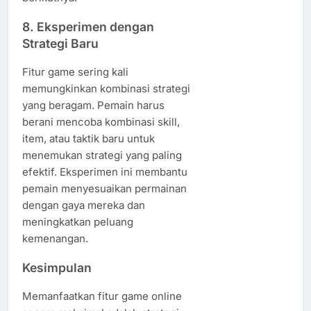
8. Eksperimen dengan
Strategi Baru
Fitur game sering kali
memungkinkan kombinasi strategi
yang beragam. Pemain harus
berani mencoba kombinasi skill,
item, atau taktik baru untuk
menemukan strategi yang paling
efektif. Eksperimen ini membantu
pemain menyesuaikan permainan
dengan gaya mereka dan
meningkatkan peluang
kemenangan.
Kesimpulan
Memanfaatkan fitur game online