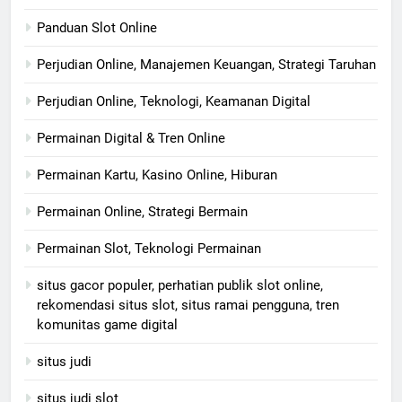
Panduan Slot Online
Perjudian Online, Manajemen Keuangan, Strategi Taruhan
Perjudian Online, Teknologi, Keamanan Digital
Permainan Digital & Tren Online
Permainan Kartu, Kasino Online, Hiburan
Permainan Online, Strategi Bermain
Permainan Slot, Teknologi Permainan
situs gacor populer, perhatian publik slot online,
rekomendasi situs slot, situs ramai pengguna, tren
komunitas game digital
situs judi
situs judi slot