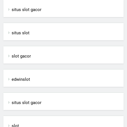
situs slot gacor
situs slot
slot gacor
edwinslot
situs slot gacor
slot