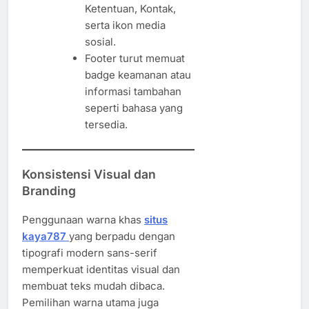
Ketentuan, Kontak,
serta ikon media
sosial.
Footer turut memuat
badge keamanan atau
informasi tambahan
seperti bahasa yang
tersedia.
Konsistensi Visual dan
Branding
Penggunaan warna khas
situs
kaya787
yang berpadu dengan
tipografi modern sans-serif
memperkuat identitas visual dan
membuat teks mudah dibaca.
Pemilihan warna utama juga