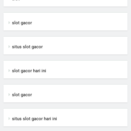
slot gacor
situs slot gacor
slot gacor hari ini
slot gacor
situs slot gacor hari ini