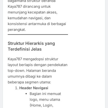
bagaimana struktur beranda
Kaya787 dirancang untuk
menunjang kecepatan akses,
kemudahan navigasi, dan
konsistensi antarmuka di berbagai
perangkat.
Struktur Hierarkis yang
Terdefinisi Jelas
Kaya787 mengadopsi struktur
layout berlapis dengan pendekatan
top-down. Halaman beranda
umumnya dibagi ke dalam
beberapa segmen utama:
Header Navigasi
Bagian ini memuat
logo, menu utama
(Home, Login,