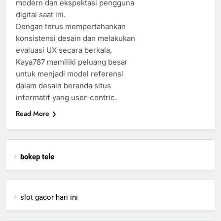
modern dan ekspektasi pengguna
digital saat ini.
Dengan terus mempertahankan
konsistensi desain dan melakukan
evaluasi UX secara berkala,
Kaya787 memiliki peluang besar
untuk menjadi model referensi
dalam desain beranda situs
informatif yang user-centric.
Read More
bokep tele
slot gacor hari ini