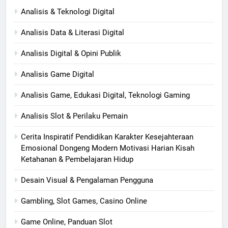
Analisis & Teknologi Digital
Analisis Data & Literasi Digital
Analisis Digital & Opini Publik
Analisis Game Digital
Analisis Game, Edukasi Digital, Teknologi Gaming
Analisis Slot & Perilaku Pemain
Cerita Inspiratif Pendidikan Karakter Kesejahteraan
Emosional Dongeng Modern Motivasi Harian Kisah
Ketahanan & Pembelajaran Hidup
Desain Visual & Pengalaman Pengguna
Gambling, Slot Games, Casino Online
Game Online, Panduan Slot