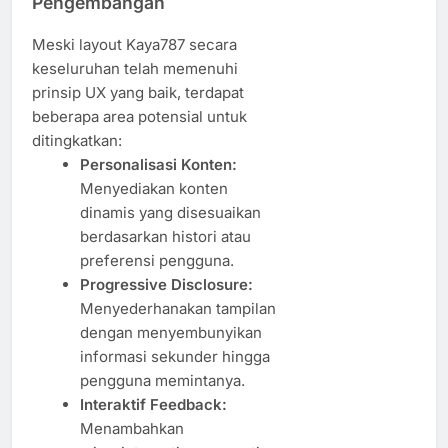
Pengembangan
Meski layout Kaya787 secara
keseluruhan telah memenuhi
prinsip UX yang baik, terdapat
beberapa area potensial untuk
ditingkatkan:
Personalisasi Konten:
Menyediakan konten
dinamis yang disesuaikan
berdasarkan histori atau
preferensi pengguna.
Progressive Disclosure:
Menyederhanakan tampilan
dengan menyembunyikan
informasi sekunder hingga
pengguna memintanya.
Interaktif Feedback:
Menambahkan