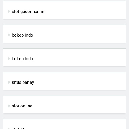
slot gacor hari ini
bokep indo
bokep indo
situs parlay
slot online