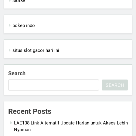
slot88
bokep indo
situs slot gacor hari ini
Search
SEARCH
Recent Posts
LAE138 Link Alternatif Update Harian untuk Akses Lebih
Nyaman