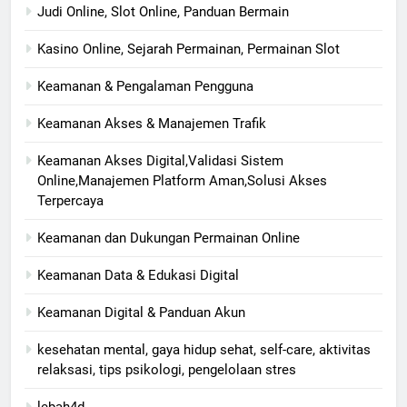
Judi Online, Slot Online, Panduan Bermain
Kasino Online, Sejarah Permainan, Permainan Slot
Keamanan & Pengalaman Pengguna
Keamanan Akses & Manajemen Trafik
Keamanan Akses Digital,Validasi Sistem
Online,Manajemen Platform Aman,Solusi Akses
Terpercaya
Keamanan dan Dukungan Permainan Online
Keamanan Data & Edukasi Digital
Keamanan Digital & Panduan Akun
kesehatan mental, gaya hidup sehat, self-care, aktivitas
relaksasi, tips psikologi, pengelolaan stres