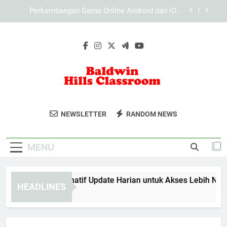
Skip
Perangkat Gaming Terbaru yang Wajib Diketahui
to
oleh Gamer di Era Teknologi Modern
content
Struktur Informasi Bantuan pada Lebah4D:
Membangun Sistem Dukungan yang Terorganisir
dan Mudah Dipahami
LAE138 Link Alternatif Update Harian untuk
Akses Lebih Nyaman
Perkembangan Game Online Android dan iOS:
Transformasi Mobile Gaming di Era Digital
Baldwin Hills
Perangkat Gaming Terbaru yang Wajib Diketahui
Ikuti Program Pendidikan Dan Pelatihan Di
oleh Gamer di Era Teknologi Modern
NEWSLETTER
RANDOM NEWS
Classroom
Baldwin Hills Classroom.
Struktur Informasi Bantuan pada Lebah4D:
Membangun Sistem Dukungan yang Terorganisir
dan Mudah Dipahami
MENU
E138 Link Alternatif Update Harian untuk Akses Lebih Nyama
HEADLINES
Months Ago