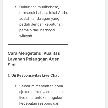
Dukungan multibahasa,
termasuk bahasa lokal Anda,
adalah tanda agen yang
peduli dengan kebutuhan
pemain dari berbagai
wilayah.
Cara Mengetahui Kualitas
Layanan Pelanggan Agen
Slot
1. Uji Responsivitas Live Chat
Sebelum mendaftar, coba
ajukan pertanyaan melalui
live chat untuk mengukur
kecepatan respons dan