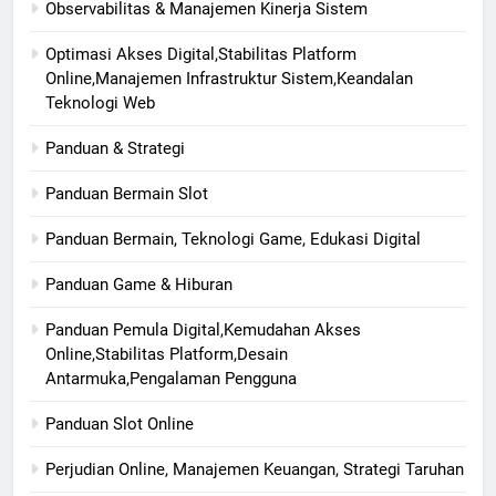
Observabilitas & Manajemen Kinerja Sistem
Optimasi Akses Digital,Stabilitas Platform
Online,Manajemen Infrastruktur Sistem,Keandalan
Teknologi Web
Panduan & Strategi
Panduan Bermain Slot
Panduan Bermain, Teknologi Game, Edukasi Digital
Panduan Game & Hiburan
Panduan Pemula Digital,Kemudahan Akses
Online,Stabilitas Platform,Desain
Antarmuka,Pengalaman Pengguna
Panduan Slot Online
Perjudian Online, Manajemen Keuangan, Strategi Taruhan