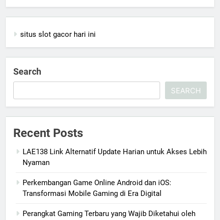
situs slot gacor hari ini
Search
SEARCH
Recent Posts
LAE138 Link Alternatif Update Harian untuk Akses Lebih
Nyaman
Perkembangan Game Online Android dan iOS:
Transformasi Mobile Gaming di Era Digital
Perangkat Gaming Terbaru yang Wajib Diketahui oleh