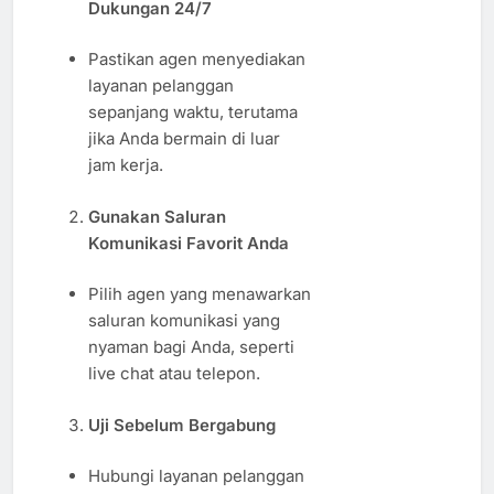
Dukungan 24/7
Pastikan agen menyediakan
layanan pelanggan
sepanjang waktu, terutama
jika Anda bermain di luar
jam kerja.
Gunakan Saluran
Komunikasi Favorit Anda
Pilih agen yang menawarkan
saluran komunikasi yang
nyaman bagi Anda, seperti
live chat atau telepon.
Uji Sebelum Bergabung
Hubungi layanan pelanggan