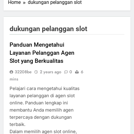
Home
dukungan pelanggan slot
dukungan pelanggan slot
Panduan Mengetahui
Layanan Pelanggan Agen
Slot yang Berkualitas
32208be
2 years ago
0
6
mins
Pelajari cara mengetahui kualitas
layanan pelanggan di agen slot
online. Panduan lengkap ini
membantu Anda memilih agen
terpercaya dengan dukungan
terbaik.
Dalam memilih agen slot online,