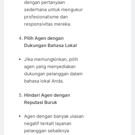
dengan pertanyaan
sederhana untuk mengukur
profesionalisme dan
responsivitas mereka.
Pilih Agen dengan
Dukungan Bahasa Lokal
Jika memungkinkan, pilih
agen yang menyediakan
dukungan pelanggan dalam
bahasa lokal Anda.
Hindari Agen dengan
Reputasi Buruk
Agen dengan banyak ulasan
negatif terkait layanan
pelanggan sebaiknya