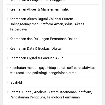
Keamanan Akses & Manajemen Trafik
Keamanan Akses Digital,Validasi Sistem
Online,Manajemen Platform Aman,Solusi Akses
Terpercaya
Keamanan dan Dukungan Permainan Online
Keamanan Data & Edukasi Digital
Keamanan Digital & Panduan Akun
kesehatan mental, gaya hidup sehat, self-care, aktivitas
relaksasi, tips psikologi, pengelolaan stres
lebah4d
Literasi Digital, Analisis Sistem, Keamanan Platform,
Pengalaman Pengguna, Teknologi Permainan