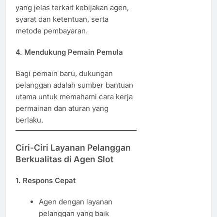
yang jelas terkait kebijakan agen,
syarat dan ketentuan, serta
metode pembayaran.
4. Mendukung Pemain Pemula
Bagi pemain baru, dukungan
pelanggan adalah sumber bantuan
utama untuk memahami cara kerja
permainan dan aturan yang
berlaku.
Ciri-Ciri Layanan Pelanggan
Berkualitas di Agen Slot
1. Respons Cepat
Agen dengan layanan
pelanggan yang baik