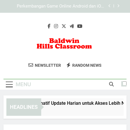
Skip
Perangkat Gaming Terbaru yang Wajib Diketahui
to
oleh Gamer di Era Teknologi Modern
content
Struktur Informasi Bantuan pada Lebah4D:
Membangun Sistem Dukungan yang Terorganisir
dan Mudah Dipahami
LAE138 Link Alternatif Update Harian untuk
Akses Lebih Nyaman
Perkembangan Game Online Android dan iOS:
Transformasi Mobile Gaming di Era Digital
Baldwin Hills
Perangkat Gaming Terbaru yang Wajib Diketahui
Ikuti Program Pendidikan Dan Pelatihan Di
oleh Gamer di Era Teknologi Modern
NEWSLETTER
RANDOM NEWS
Classroom
Baldwin Hills Classroom.
Struktur Informasi Bantuan pada Lebah4D:
Membangun Sistem Dukungan yang Terorganisir
dan Mudah Dipahami
MENU
E138 Link Alternatif Update Harian untuk Akses Lebih Nyama
HEADLINES
onths Ago