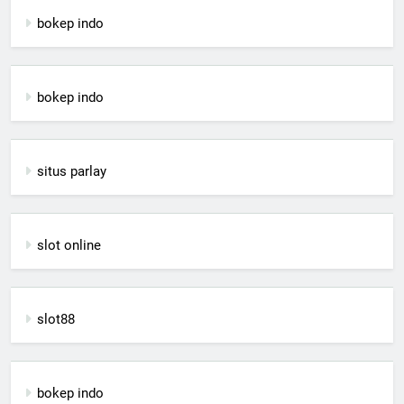
bokep indo
bokep indo
situs parlay
slot online
slot88
bokep indo