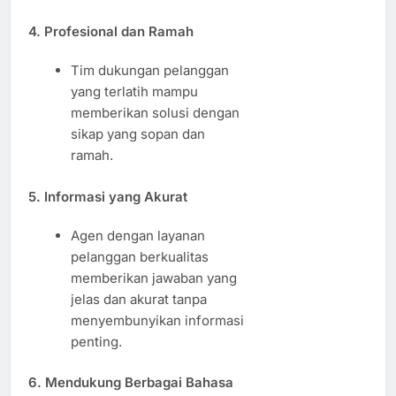
4. Profesional dan Ramah
Tim dukungan pelanggan
yang terlatih mampu
memberikan solusi dengan
sikap yang sopan dan
ramah.
5. Informasi yang Akurat
Agen dengan layanan
pelanggan berkualitas
memberikan jawaban yang
jelas dan akurat tanpa
menyembunyikan informasi
penting.
6. Mendukung Berbagai Bahasa