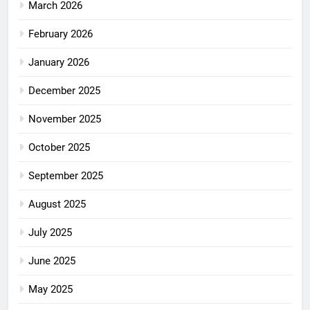
March 2026
February 2026
January 2026
December 2025
November 2025
October 2025
September 2025
August 2025
July 2025
June 2025
May 2025