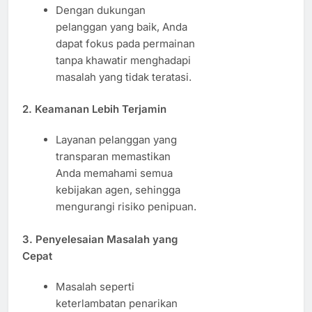
Dengan dukungan
pelanggan yang baik, Anda
dapat fokus pada permainan
tanpa khawatir menghadapi
masalah yang tidak teratasi.
2. Keamanan Lebih Terjamin
Layanan pelanggan yang
transparan memastikan
Anda memahami semua
kebijakan agen, sehingga
mengurangi risiko penipuan.
3. Penyelesaian Masalah yang
Cepat
Masalah seperti
keterlambatan penarikan