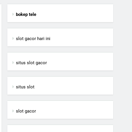
bokep tele
slot gacor hari ini
situs slot gacor
situs slot
slot gacor