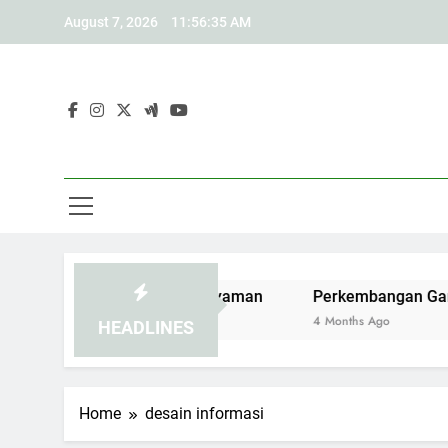
Skip
August 7, 2026
11:56:36 AM
to
content
Bal
Ikuti Prog
tuk Akses Lebih Nyaman
Perkembangan Game Online Andr
4 Months Ago
HEADLINES
Home
desain informasi