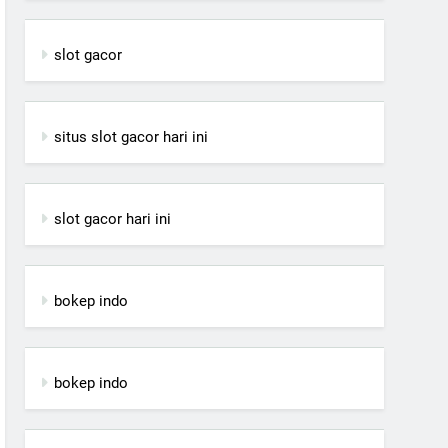
slot gacor
situs slot gacor hari ini
slot gacor hari ini
bokep indo
bokep indo