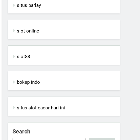
situs parlay
slot online
slot88
bokep indo
situs slot gacor hari ini
Search