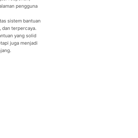
galaman pengguna
tas sistem bantuan
, dan terpercaya.
antuan yang solid
tapi juga menjadi
jang.