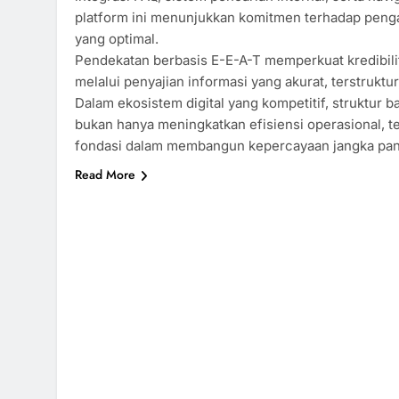
platform ini menunjukkan komitmen terhadap pen
yang optimal.
Pendekatan berbasis E-E-A-T memperkuat kredibili
melalui penyajian informasi yang akurat, terstruktur
Dalam ekosistem digital yang kompetitif, struktur b
bukan hanya meningkatkan efisiensi operasional, te
fondasi dalam membangun kepercayaan jangka pan
Read More