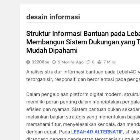
desain informasi
Struktur Informasi Bantuan pada Leb
Membangun Sistem Dukungan yang Te
Mudah Dipahami
32208be
5 Months Ago
0
7 Mins
Analisis struktur informasi bantuan pada Lebah4D 
terorganisir, responsif, dan berorientasi pada pe
Dalam pengelolaan platform digital modern, struktu
memiliki peran penting dalam menciptakan penga
efisien dan nyaman. Sistem bantuan bukan sekadar
melainkan bagian strategis yang menentukan bag
memahami fitur, menyelesaikan kendala, dan men
dengan cepat. Pada
LEBAH4D ALTERNATIF
, struk
dirancang dengan pendekatan terorganisir untuk 