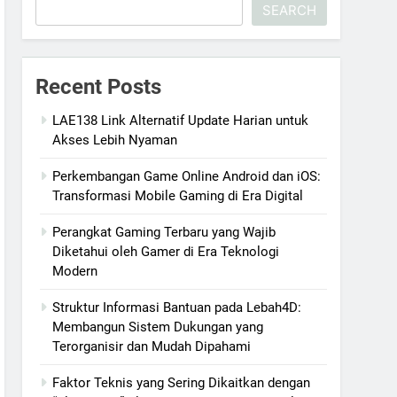
SEARCH
Recent Posts
LAE138 Link Alternatif Update Harian untuk
Akses Lebih Nyaman
Perkembangan Game Online Android dan iOS:
Transformasi Mobile Gaming di Era Digital
Perangkat Gaming Terbaru yang Wajib
Diketahui oleh Gamer di Era Teknologi
Modern
Struktur Informasi Bantuan pada Lebah4D:
Membangun Sistem Dukungan yang
Terorganisir dan Mudah Dipahami
Faktor Teknis yang Sering Dikaitkan dengan