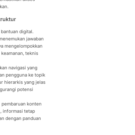
kan.
truktur
bantuan digital.
an menemukan jawaban
anya mengelompokkan
, keamanan, teknis
kan navigasi yang
kan pengguna ke topik
r hierarkis yang jelas
gurangi potensi
n pembaruan konten
, informasi tetap
duan dengan panduan