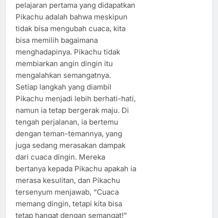
pelajaran pertama yang didapatkan
Pikachu adalah bahwa meskipun
tidak bisa mengubah cuaca, kita
bisa memilih bagaimana
menghadapinya. Pikachu tidak
membiarkan angin dingin itu
mengalahkan semangatnya.
Setiap langkah yang diambil
Pikachu menjadi lebih berhati-hati,
namun ia tetap bergerak maju. Di
tengah perjalanan, ia bertemu
dengan teman-temannya, yang
juga sedang merasakan dampak
dari cuaca dingin. Mereka
bertanya kepada Pikachu apakah ia
merasa kesulitan, dan Pikachu
tersenyum menjawab, “Cuaca
memang dingin, tetapi kita bisa
tetap hangat dengan semangat!”