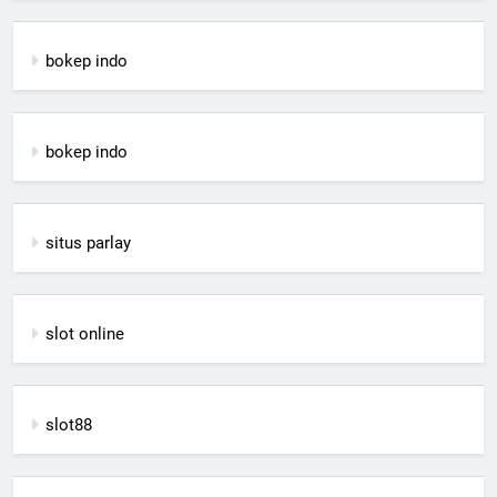
bokep indo
bokep indo
situs parlay
slot online
slot88