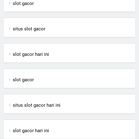
slot gacor
situs slot gacor
slot gacor hari ini
slot gacor
situs slot gacor hari ini
slot gacor hari ini