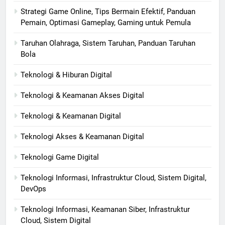
Strategi Game Online, Tips Bermain Efektif, Panduan
Pemain, Optimasi Gameplay, Gaming untuk Pemula
Taruhan Olahraga, Sistem Taruhan, Panduan Taruhan
Bola
Teknologi & Hiburan Digital
Teknologi & Keamanan Akses Digital
Teknologi & Keamanan Digital
Teknologi Akses & Keamanan Digital
Teknologi Game Digital
Teknologi Informasi, Infrastruktur Cloud, Sistem Digital,
DevOps
Teknologi Informasi, Keamanan Siber, Infrastruktur
Cloud, Sistem Digital