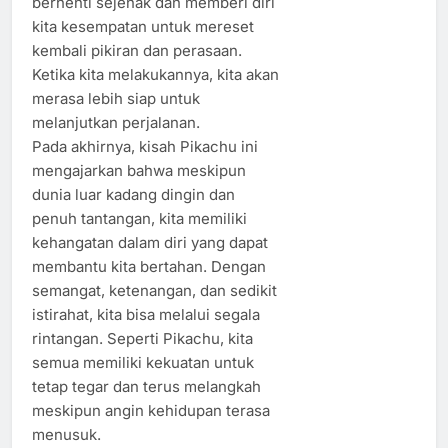
berhenti sejenak dan memberi diri
kita kesempatan untuk mereset
kembali pikiran dan perasaan.
Ketika kita melakukannya, kita akan
merasa lebih siap untuk
melanjutkan perjalanan.
Pada akhirnya, kisah Pikachu ini
mengajarkan bahwa meskipun
dunia luar kadang dingin dan
penuh tantangan, kita memiliki
kehangatan dalam diri yang dapat
membantu kita bertahan. Dengan
semangat, ketenangan, dan sedikit
istirahat, kita bisa melalui segala
rintangan. Seperti Pikachu, kita
semua memiliki kekuatan untuk
tetap tegar dan terus melangkah
meskipun angin kehidupan terasa
menusuk.