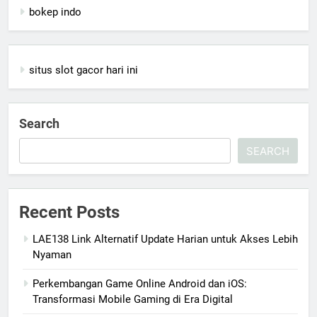
bokep indo
situs slot gacor hari ini
Search
SEARCH
Recent Posts
LAE138 Link Alternatif Update Harian untuk Akses Lebih
Nyaman
Perkembangan Game Online Android dan iOS:
Transformasi Mobile Gaming di Era Digital