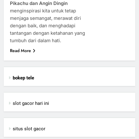
Pikachu dan Angin Dingin
menginspirasi kita untuk tetap
menjaga semangat, merawat diri
dengan baik, dan menghadapi
tantangan dengan ketahanan yang
tumbuh dari dalam hati.
Read More
bokep tele
slot gacor hari ini
situs slot gacor