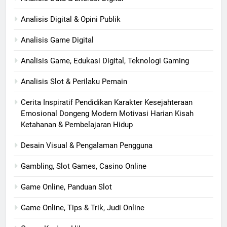
Analisis Digital & Opini Publik
Analisis Game Digital
Analisis Game, Edukasi Digital, Teknologi Gaming
Analisis Slot & Perilaku Pemain
Cerita Inspiratif Pendidikan Karakter Kesejahteraan
Emosional Dongeng Modern Motivasi Harian Kisah
Ketahanan & Pembelajaran Hidup
Desain Visual & Pengalaman Pengguna
Gambling, Slot Games, Casino Online
Game Online, Panduan Slot
Game Online, Tips & Trik, Judi Online