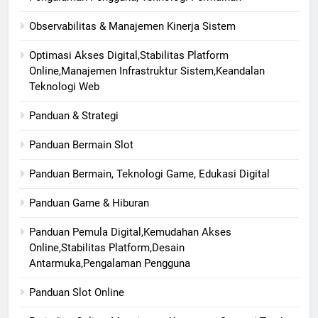
Observabilitas & Manajemen Kinerja Sistem
Optimasi Akses Digital,Stabilitas Platform
Online,Manajemen Infrastruktur Sistem,Keandalan
Teknologi Web
Panduan & Strategi
Panduan Bermain Slot
Panduan Bermain, Teknologi Game, Edukasi Digital
Panduan Game & Hiburan
Panduan Pemula Digital,Kemudahan Akses
Online,Stabilitas Platform,Desain
Antarmuka,Pengalaman Pengguna
Panduan Slot Online