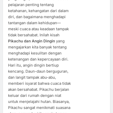
pelajaran penting tentang
ketahanan, kehangatan dari dalam
diri, dan bagaimana menghadapi
tantangan dalam kehidupan—
meski cuaca atau keadaan tampak
tidak bersahabat. Inilah kisah
Pikachu dan Angin Dingin
yang
mengajarkan kita banyak tentang
menghadapi kesulitan dengan
ketenangan dan kepercayaan diri.
Hari itu, angin dingin bertiup
kencang. Daun-daun berguguran,
dan langit tampak abu-abu,
memberi isyarat bahwa cuaca tidak
akan bersahabat. Pikachu berjalan
keluar dari rumah dengan niat
untuk menjelajahi hutan. Biasanya,
Pikachu sangat menikmati suasana