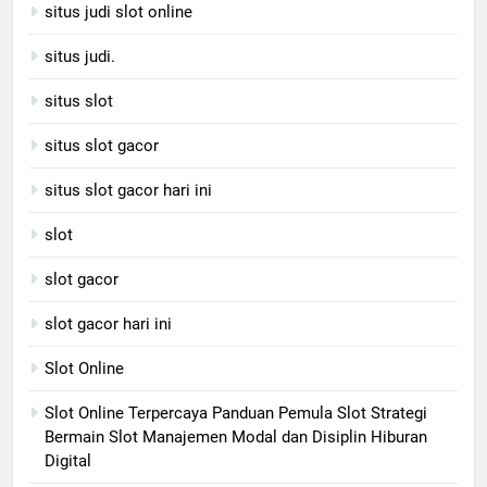
situs judi slot online
situs judi.
situs slot
situs slot gacor
situs slot gacor hari ini
slot
slot gacor
slot gacor hari ini
Slot Online
Slot Online Terpercaya Panduan Pemula Slot Strategi
Bermain Slot Manajemen Modal dan Disiplin Hiburan
Digital