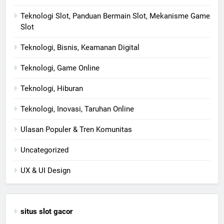
Teknologi Slot, Panduan Bermain Slot, Mekanisme Game
Slot
Teknologi, Bisnis, Keamanan Digital
Teknologi, Game Online
Teknologi, Hiburan
Teknologi, Inovasi, Taruhan Online
Ulasan Populer & Tren Komunitas
Uncategorized
UX & UI Design
situs slot gacor