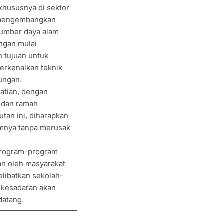
khususnya di sektor
h mengembangkan
sumber daya alam
ungan mulai
n tujuan untuk
erkenalkan teknik
kungan.
hatian, dengan
n dan ramah
tan ini, diharapkan
mnya tanpa merusak
 program-program
an oleh masyarakat
libatkan sekolah-
 kesadaran akan
datang.