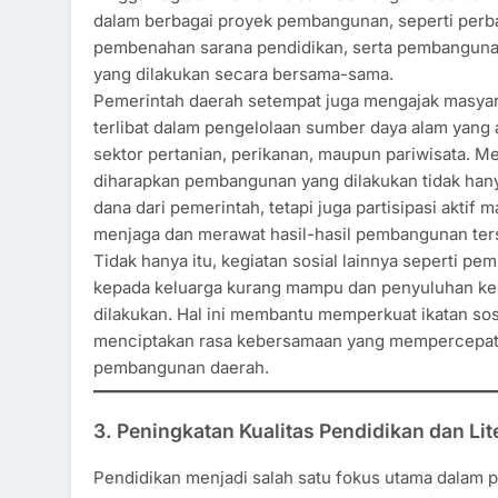
dalam berbagai proyek pembangunan, seperti perba
pembenahan sarana pendidikan, serta pembanguna
yang dilakukan secara bersama-sama.
Pemerintah daerah setempat juga mengajak masyara
terlibat dalam pengelolaan sumber daya alam yang a
sektor pertanian, perikanan, maupun pariwisata. Mel
diharapkan pembangunan yang dilakukan tidak ha
dana dari pemerintah, tetapi juga partisipasi aktif 
menjaga dan merawat hasil-hasil pembangunan ter
Tidak hanya itu, kegiatan sosial lainnya seperti pe
kepada keluarga kurang mampu dan penyuluhan kes
dilakukan. Hal ini membantu memperkuat ikatan sos
menciptakan rasa kebersamaan yang mempercepat
pembangunan daerah.
3. Peningkatan Kualitas Pendidikan dan Lit
Pendidikan menjadi salah satu fokus utama dalam