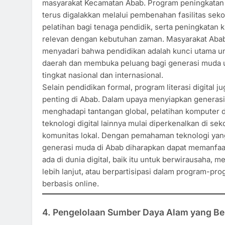
masyarakat Kecamatan Abab. Program peningkatan 
terus digalakkan melalui pembenahan fasilitas sek
pelatihan bagi tenaga pendidik, serta peningkatan 
relevan dengan kebutuhan zaman. Masyarakat Abab
menyadari bahwa pendidikan adalah kunci utama 
daerah dan membuka peluang bagi generasi muda u
tingkat nasional dan internasional.
Selain pendidikan formal, program literasi digital j
penting di Abab. Dalam upaya menyiapkan generas
menghadapi tantangan global, pelatihan komputer
teknologi digital lainnya mulai diperkenalkan di se
komunitas lokal. Dengan pemahaman teknologi yan
generasi muda di Abab diharapkan dapat memanfaa
ada di dunia digital, baik itu untuk berwirausaha, 
lebih lanjut, atau berpartisipasi dalam program-p
berbasis online.
4. Pengelolaan Sumber Daya Alam yang Be