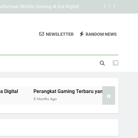
formasi Mobile Gaming di Era Digital
ui oleh Gamer di Era Teknologi Modern
Dukungan yang Terorganisir dan Mudah
NEWSLETTER
RANDOM NEWS
Dipahami
date Harian untuk Akses Lebih Nyaman
formasi Mobile Gaming di Era Digital
ui oleh Gamer di Era Teknologi Modern
Dukungan yang Terorganisir dan Mudah
Perangkat Gaming Terbaru yang Wajib Diketahui oleh Gamer
Dipahami
5 Months Ago