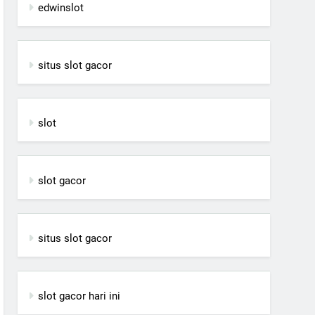
edwinslot
situs slot gacor
slot
slot gacor
situs slot gacor
slot gacor hari ini