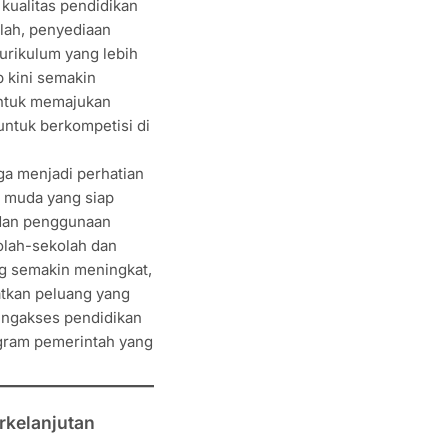
kualitas pendidikan
olah, penyediaan
kurikulum yang lebih
 kini semakin
untuk memajukan
ntuk berkompetisi di
uga menjadi perhatian
i muda yang siap
 dan penggunaan
kolah-sekolah dan
g semakin meningkat,
tkan peluang yang
mengakses pendidikan
rogram pemerintah yang
rkelanjutan