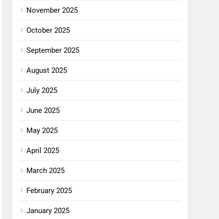
November 2025
October 2025
September 2025
August 2025
July 2025
June 2025
May 2025
April 2025
March 2025
February 2025
January 2025