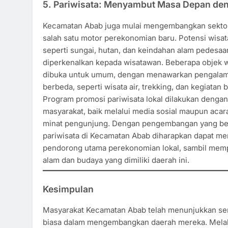
5. Pariwisata: Menyambut Masa Depan de
Kecamatan Abab juga mulai mengembangkan sektor
salah satu motor perekonomian baru. Potensi wisata
seperti sungai, hutan, dan keindahan alam pedesaa
diperkenalkan kepada wisatawan. Beberapa objek w
dibuka untuk umum, dengan menawarkan pengalam
berbeda, seperti wisata air, trekking, dan kegiatan 
Program promosi pariwisata lokal dilakukan dengan
masyarakat, baik melalui media sosial maupun acara
minat pengunjung. Dengan pengembangan yang ber
pariwisata di Kecamatan Abab diharapkan dapat men
pendorong utama perekonomian lokal, sambil mem
alam dan budaya yang dimiliki daerah ini.
Kesimpulan
Masyarakat Kecamatan Abab telah menunjukkan se
biasa dalam mengembangkan daerah mereka. Mela