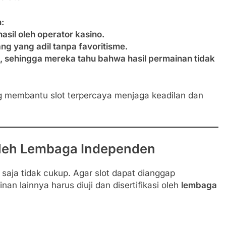
:
sil oleh operator kasino.
g yang adil tanpa favoritisme.
 sehingga mereka tahu bahwa hasil permainan tidak
g membantu slot terpercaya menjaga keadilan dan
 oleh Lembaga Independen
aja tidak cukup. Agar slot dapat dianggap
an lainnya harus diuji dan disertifikasi oleh
lembaga