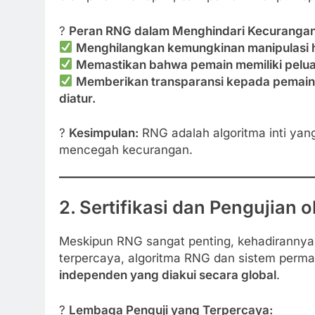
?
Peran RNG dalam Menghindari Kecurangan
Menghilangkan kemungkinan manipulasi ha
Memastikan bahwa pemain memiliki peluan
Memberikan transparansi kepada pemain,
diatur.
?
Kesimpulan:
RNG adalah algoritma inti yan
mencegah kecurangan.
2. Sertifikasi dan Pengujian
Meskipun RNG sangat penting, kehadirannya s
terpercaya, algoritma RNG dan sistem permain
independen yang diakui secara global
.
?
Lembaga Penguji yang Terpercaya: