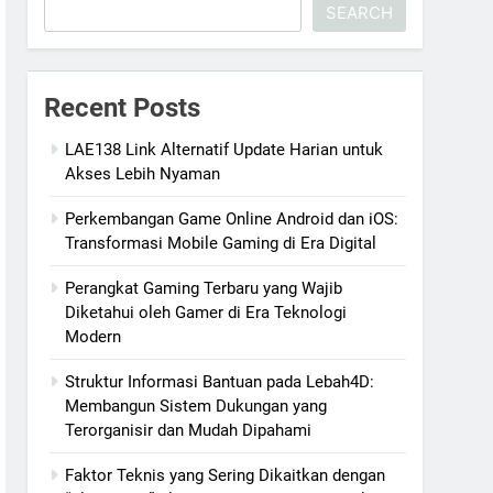
SEARCH
Recent Posts
LAE138 Link Alternatif Update Harian untuk
Akses Lebih Nyaman
Perkembangan Game Online Android dan iOS:
Transformasi Mobile Gaming di Era Digital
Perangkat Gaming Terbaru yang Wajib
Diketahui oleh Gamer di Era Teknologi
Modern
Struktur Informasi Bantuan pada Lebah4D:
Membangun Sistem Dukungan yang
Terorganisir dan Mudah Dipahami
Faktor Teknis yang Sering Dikaitkan dengan