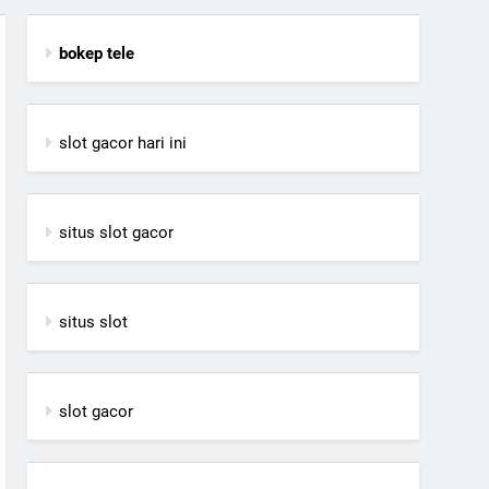
bokep tele
slot gacor hari ini
situs slot gacor
situs slot
slot gacor