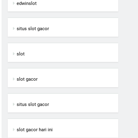
edwinslot
situs slot gacor
slot
slot gacor
situs slot gacor
slot gacor hari ini