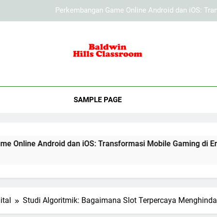
Perkembangan Game Online Android dan iOS: Trans
Perangkat Gaming Terbaru yang Wajib Diketah
Struktur Informasi Bantuan pada Lebah4D: Membangun Sistem 
dwin Hills Classroom
LAE138 Link Alternatif Up
ram Pendidikan Dan Pelatihan Di Baldwin Hills Classroom.
Perkembangan Game Online Android dan iOS: Trans
SAMPLE PAGE
Perangkat Gaming Terbaru yang Wajib Diketah
Struktur Informasi Bantuan pada Lebah4D: Membangun Sistem 
oid dan iOS: Transformasi Mobile Gaming di Era Digital
ital
Studi Algoritmik: Bagaimana Slot Terpercaya Menghinda