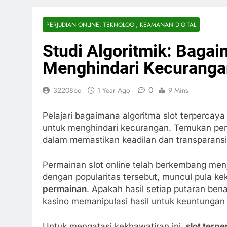
PERJUDIAN ONLINE, TEKNOLOGI, KEAMANAN DIGITAL
Studi Algoritmik: Bagai
Menghindari Kecuranga
0
32208be
1 Year Ago
9 Mins
Pelajari bagaimana algoritma slot terpercay
untuk menghindari kecurangan. Temukan pera
dalam memastikan keadilan dan transparansi
Permainan slot online telah berkembang menja
dengan popularitas tersebut, muncul pula k
permainan
. Apakah hasil setiap putaran be
kasino memanipulasi hasil untuk keuntungan
Untuk mengatasi kekhawatiran ini,
slot terp