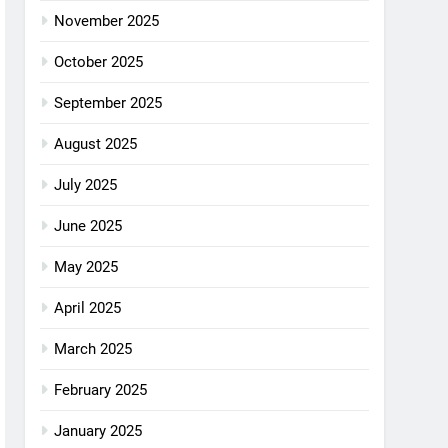
November 2025
October 2025
September 2025
August 2025
July 2025
June 2025
May 2025
April 2025
March 2025
February 2025
January 2025