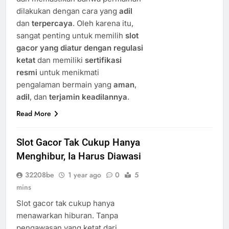
dilakukan dengan cara yang
adil
dan
terpercaya
. Oleh karena itu,
sangat penting untuk memilih
slot
gacor yang diatur dengan regulasi
ketat
dan memiliki
sertifikasi
resmi
untuk menikmati
pengalaman bermain yang
aman
,
adil
, dan
terjamin keadilannya
.
Read More
Slot Gacor Tak Cukup Hanya
Menghibur, Ia Harus Diawasi
32208be
1 year ago
0
5
mins
Slot gacor tak cukup hanya
menawarkan hiburan. Tanpa
pengawasan yang ketat dari