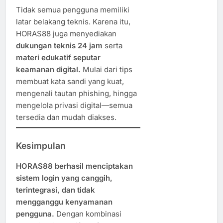
Tidak semua pengguna memiliki
latar belakang teknis. Karena itu,
HORAS88 juga menyediakan
dukungan teknis 24 jam
serta
materi edukatif seputar
keamanan digital.
Mulai dari tips
membuat kata sandi yang kuat,
mengenali tautan phishing, hingga
mengelola privasi digital—semua
tersedia dan mudah diakses.
Kesimpulan
HORAS88 berhasil menciptakan
sistem login yang canggih,
terintegrasi, dan tidak
mengganggu kenyamanan
pengguna.
Dengan kombinasi