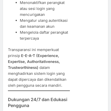
Menonaktifkan perangkat
atau sesi login yang
mencurigakan
Mengatur ulang autentikasi
dan keamanan akun
Mengelola daftar perangkat
terpercaya
Transparansi ini memperkuat
prinsip
E-E-A-T (Experience,
Expertise, Authoritativeness,
Trustworthiness)
dalam
menghadirkan sistem login yang
dapat dipercaya dan dikendalikan
oleh pengguna secara mandiri.
Dukungan 24/7 dan Edukasi
Pengguna