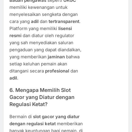
Badan pengawas
seperti
UKGC
memiliki kewenangan untuk
menyelesaikan sengketa dengan
cara yang
adil
dan
tertransparent
.
Platform yang memiliki
lisensi
resmi
dan diatur oleh regulator
yang sah menyediakan saluran
pengaduan yang dapat diandalkan,
yang memberikan
jaminan
bahwa
setiap keluhan pemain akan
ditangani secara
profesional
dan
adil
.
6. Mengapa Memilih Slot
Gacor yang Diatur dengan
Regulasi Ketat?
Bermain di
slot gacor yang diatur
dengan regulasi ketat
memberikan
banyak keuntungan bagi pemain, di