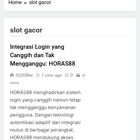
Home
slot gacor
slot gacor
Integrasi Login yang
Canggih dan Tak
Mengganggu: HORAS88
32208be
1 year ago
0
6
mins
HORAS88 menghadirkan sistem
login yang canggih namun tetap
tak mengganggu kenyamanan
pengguna. Dengan teknologi
autentikasi adaptif dan integrasi
mulus di berbagai perangkat,
HORAS88 mendukung akses