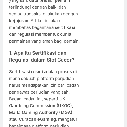
yang sah,
data pribadi pemain
terlindungi dengan baik, dan
semua transaksi dilakukan dengan
kejujuran
. Artikel ini akan
membahas bagaimana
sertifikasi
dan
regulasi
membentuk dunia
permainan yang aman bagi pemain.
1. Apa Itu Sertifikasi dan
Regulasi dalam Slot Gacor?
Sertifikasi resmi
adalah proses di
mana sebuah platform perjudian
harus mendapatkan izin dari badan
pengawas perjudian yang sah.
Badan-badan ini, seperti
UK
Gambling Commission (UKGC)
,
Malta Gaming Authority (MGA)
,
atau
Curacao eGaming
, mengatur
bagaimana platform perjudian