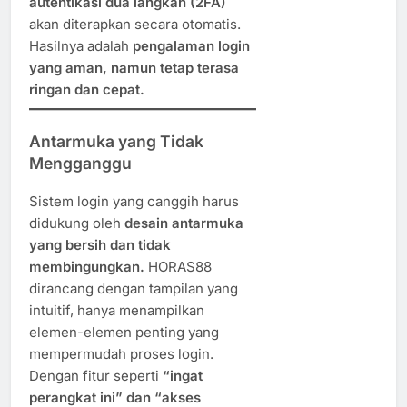
autentikasi dua langkah (2FA)
akan diterapkan secara otomatis.
Hasilnya adalah
pengalaman login
yang aman, namun tetap terasa
ringan dan cepat.
Antarmuka yang Tidak
Mengganggu
Sistem login yang canggih harus
didukung oleh
desain antarmuka
yang bersih dan tidak
membingungkan.
HORAS88
dirancang dengan tampilan yang
intuitif, hanya menampilkan
elemen-elemen penting yang
mempermudah proses login.
Dengan fitur seperti
“ingat
perangkat ini” dan “akses