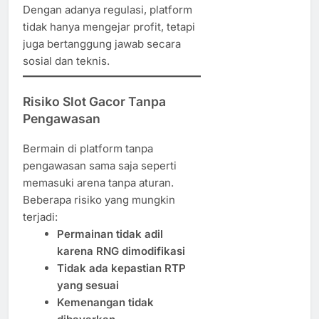
Dengan adanya regulasi, platform
tidak hanya mengejar profit, tetapi
juga bertanggung jawab secara
sosial dan teknis.
Risiko Slot Gacor Tanpa
Pengawasan
Bermain di platform tanpa
pengawasan sama saja seperti
memasuki arena tanpa aturan.
Beberapa risiko yang mungkin
terjadi:
Permainan tidak adil
karena RNG dimodifikasi
Tidak ada kepastian RTP
yang sesuai
Kemenangan tidak