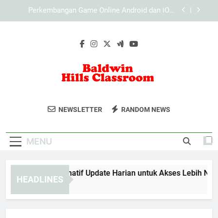
Skip
Perangkat Gaming Terbaru yang Wajib Diketahui
to
oleh Gamer di Era Teknologi Modern
content
Struktur Informasi Bantuan pada Lebah4D:
Membangun Sistem Dukungan yang Terorganisir
dan Mudah Dipahami
LAE138 Link Alternatif Update Harian untuk
Akses Lebih Nyaman
Perkembangan Game Online Android dan iOS:
Transformasi Mobile Gaming di Era Digital
Baldwin Hills
Perangkat Gaming Terbaru yang Wajib Diketahui
Ikuti Program Pendidikan Dan Pelatihan Di
oleh Gamer di Era Teknologi Modern
NEWSLETTER
RANDOM NEWS
Classroom
Baldwin Hills Classroom.
Struktur Informasi Bantuan pada Lebah4D:
Membangun Sistem Dukungan yang Terorganisir
dan Mudah Dipahami
MENU
E138 Link Alternatif Update Harian untuk Akses Lebih Nyaman
HEADLINES
onths Ago