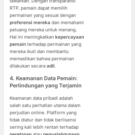
tawarkan. Dengan transparansi
RTP, pemain dapat memilih
permainan yang sesuai dengan
preferensi mereka
dan memahami
peluang mereka untuk menang.
Hal ini meningkatkan
kepercayaan
pemain
terhadap permainan yang
mereka ikuti dan membantu
memastikan bahwa permainan
dilakukan secara
adil
.
4. Keamanan Data Pemain:
Perlindungan yang Terjamin
Keamanan data pribadi adalah
salah satu perhatian utama dalam
perjudian online. Platform yang
tidak diatur dan tidak berlisensi
sering kali lebih rentan terhadap
peretasan
atau
penyalahgunaan