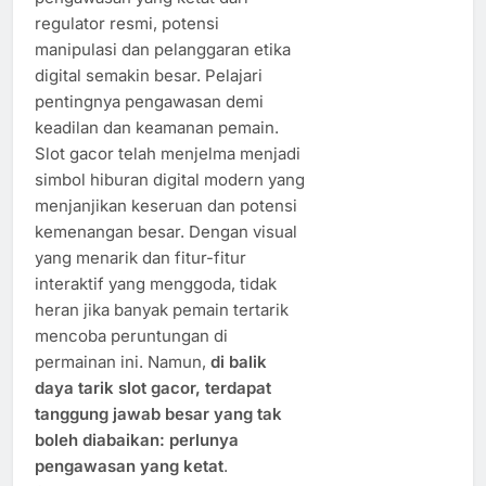
regulator resmi, potensi
manipulasi dan pelanggaran etika
digital semakin besar. Pelajari
pentingnya pengawasan demi
keadilan dan keamanan pemain.
Slot gacor telah menjelma menjadi
simbol hiburan digital modern yang
menjanjikan keseruan dan potensi
kemenangan besar. Dengan visual
yang menarik dan fitur-fitur
interaktif yang menggoda, tidak
heran jika banyak pemain tertarik
mencoba peruntungan di
permainan ini. Namun,
di balik
daya tarik slot gacor, terdapat
tanggung jawab besar yang tak
boleh diabaikan: perlunya
pengawasan yang ketat
.