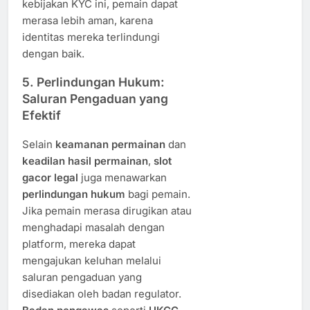
kebijakan KYC ini, pemain dapat
merasa lebih aman, karena
identitas mereka terlindungi
dengan baik.
5. Perlindungan Hukum:
Saluran Pengaduan yang
Efektif
Selain
keamanan permainan
dan
keadilan hasil permainan
,
slot
gacor legal
juga menawarkan
perlindungan hukum
bagi pemain.
Jika pemain merasa dirugikan atau
menghadapi masalah dengan
platform, mereka dapat
mengajukan keluhan melalui
saluran pengaduan yang
disediakan oleh badan regulator.