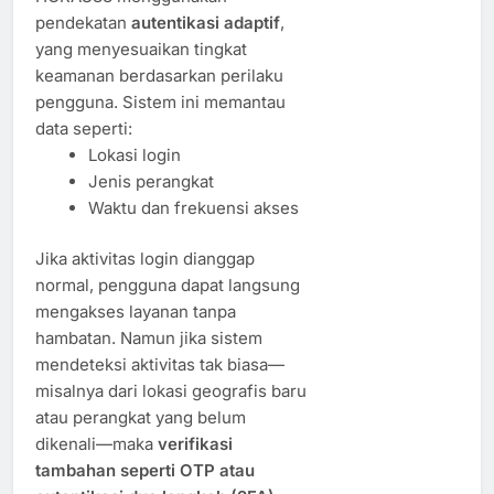
pendekatan
autentikasi adaptif
,
yang menyesuaikan tingkat
keamanan berdasarkan perilaku
pengguna. Sistem ini memantau
data seperti:
Lokasi login
Jenis perangkat
Waktu dan frekuensi akses
Jika aktivitas login dianggap
normal, pengguna dapat langsung
mengakses layanan tanpa
hambatan. Namun jika sistem
mendeteksi aktivitas tak biasa—
misalnya dari lokasi geografis baru
atau perangkat yang belum
dikenali—maka
verifikasi
tambahan seperti OTP atau