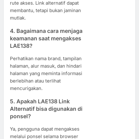
rute akses. Link alternatif dapat
membantu, tetapi bukan jaminan
mutlak.
4. Bagaimana cara menjaga
keamanan saat mengakses
LAE138?
Perhatikan nama brand, tampilan
halaman, alur masuk, dan hindari
halaman yang meminta informasi
berlebihan atau terlihat
mencurigakan.
5. Apakah LAE138 Link
Alternatif bisa digunakan di
ponsel?
Ya, pengguna dapat mengakses
melalui ponsel selama browser