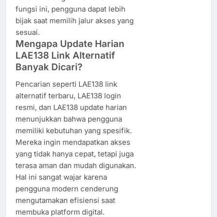
fungsi ini, pengguna dapat lebih
bijak saat memilih jalur akses yang
sesuai.
Mengapa Update Harian
LAE138 Link Alternatif
Banyak Dicari?
Pencarian seperti LAE138 link
alternatif terbaru, LAE138 login
resmi, dan LAE138 update harian
menunjukkan bahwa pengguna
memiliki kebutuhan yang spesifik.
Mereka ingin mendapatkan akses
yang tidak hanya cepat, tetapi juga
terasa aman dan mudah digunakan.
Hal ini sangat wajar karena
pengguna modern cenderung
mengutamakan efisiensi saat
membuka platform digital.