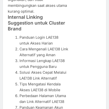
membingungkan saat akses utama
kurang optimal.
Internal Linking
Suggestion untuk Cluster
Brand
Panduan Login LAE138
untuk Akses Harian
Cara Mengenali LAE138 Link
Alternatif yang Aman
Informasi Lengkap LAE138
untuk Pengguna Baru
Solusi Akses Cepat Melalui
LAE138 Link Alternatif
Tips Mengatasi Kendala
Akses LAE138 di Mobile
Perbedaan Halaman Utama
dan Link Alternatif LAE138
Panduan Keamanan Akun