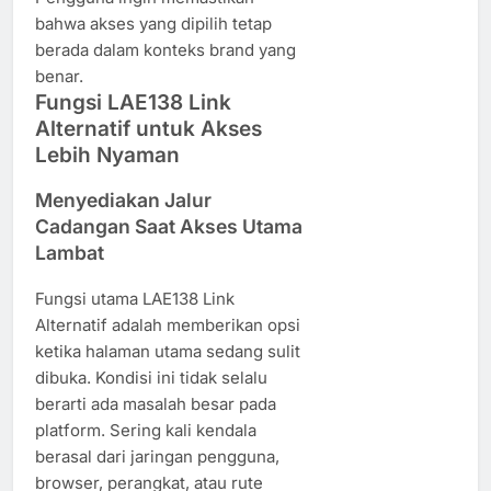
bahwa akses yang dipilih tetap
berada dalam konteks brand yang
benar.
Fungsi LAE138 Link
Alternatif untuk Akses
Lebih Nyaman
Menyediakan Jalur
Cadangan Saat Akses Utama
Lambat
Fungsi utama LAE138 Link
Alternatif adalah memberikan opsi
ketika halaman utama sedang sulit
dibuka. Kondisi ini tidak selalu
berarti ada masalah besar pada
platform. Sering kali kendala
berasal dari jaringan pengguna,
browser, perangkat, atau rute