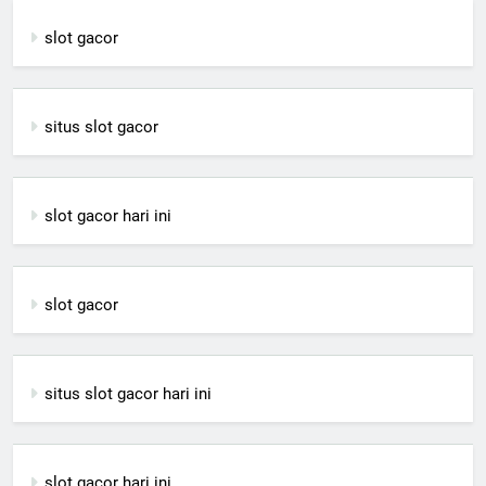
slot gacor
situs slot gacor
slot gacor hari ini
slot gacor
situs slot gacor hari ini
slot gacor hari ini