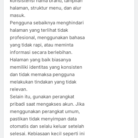
konsistensi nama brand, tampilan
halaman, struktur menu, dan alur
masuk.
Pengguna sebaiknya menghindari
halaman yang terlihat tidak
profesional, menggunakan bahasa
yang tidak rapi, atau meminta
informasi secara berlebihan.
Halaman yang baik biasanya
memiliki identitas yang konsisten
dan tidak memaksa pengguna
melakukan tindakan yang tidak
relevan.
Selain itu, gunakan perangkat
pribadi saat mengakses akun. Jika
menggunakan perangkat umum,
pastikan tidak menyimpan data
otomatis dan selalu keluar setelah
selesai. Kebiasaan kecil seperti ini