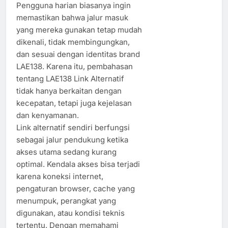
Pengguna harian biasanya ingin
memastikan bahwa jalur masuk
yang mereka gunakan tetap mudah
dikenali, tidak membingungkan,
dan sesuai dengan identitas brand
LAE138. Karena itu, pembahasan
tentang LAE138 Link Alternatif
tidak hanya berkaitan dengan
kecepatan, tetapi juga kejelasan
dan kenyamanan.
Link alternatif sendiri berfungsi
sebagai jalur pendukung ketika
akses utama sedang kurang
optimal. Kendala akses bisa terjadi
karena koneksi internet,
pengaturan browser, cache yang
menumpuk, perangkat yang
digunakan, atau kondisi teknis
tertentu. Dengan memahami