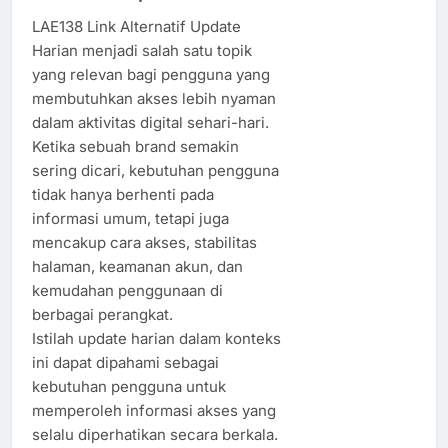
LAE138 Link Alternatif Update
Harian menjadi salah satu topik
yang relevan bagi pengguna yang
membutuhkan akses lebih nyaman
dalam aktivitas digital sehari-hari.
Ketika sebuah brand semakin
sering dicari, kebutuhan pengguna
tidak hanya berhenti pada
informasi umum, tetapi juga
mencakup cara akses, stabilitas
halaman, keamanan akun, dan
kemudahan penggunaan di
berbagai perangkat.
Istilah update harian dalam konteks
ini dapat dipahami sebagai
kebutuhan pengguna untuk
memperoleh informasi akses yang
selalu diperhatikan secara berkala.