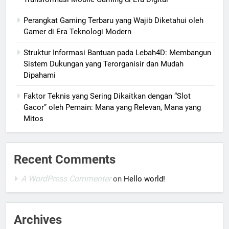
Perangkat Gaming Terbaru yang Wajib Diketahui oleh
Gamer di Era Teknologi Modern
Struktur Informasi Bantuan pada Lebah4D: Membangun
Sistem Dukungan yang Terorganisir dan Mudah
Dipahami
Faktor Teknis yang Sering Dikaitkan dengan “Slot
Gacor” oleh Pemain: Mana yang Relevan, Mana yang
Mitos
Recent Comments
A WordPress Commenter
on
Hello world!
Archives