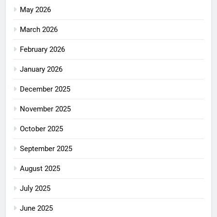
May 2026
March 2026
February 2026
January 2026
December 2025
November 2025
October 2025
September 2025
August 2025
July 2025
June 2025