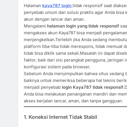
Halaman
kaya787 login
tidak responsif saat diak
penyebab umum dan solusi praktis agar Anda bisa
akun dengan lancar dan aman.
Mengalami
halaman login yang tidak responsif
saa
mengakses akun Kaya787 bisa menjadi pengalaman
menjengkelkan.Terlebih jika Anda sedang membutu
platform tiba-tiba tidak merespons, tidak memuat 
tidak bisa diklik sama sekali.Masalah ini dapat dis
faktor, baik dari sisi perangkat pengguna, jaringan
konfigurasi sistem pada browser.
Sebelum Anda menyimpulkan bahwa situs sedang b
baiknya untuk memeriksa beberapa hal teknis beriku
menjadi penyebab
login Kaya787 tidak responsif
.
Anda bisa melakukan penanganan mandiri dan mem
akses berjalan lancar, aman, dan tanpa gangguan.
1.
Koneksi Internet Tidak Stabil