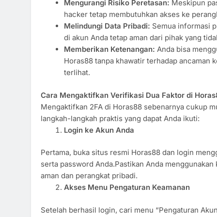
Mengurangi Risiko Peretasan:
Meskipun pas
hacker tetap membutuhkan akses ke perangka
Melindungi Data Pribadi:
Semua informasi pr
di akun Anda tetap aman dari pihak yang tid
Memberikan Ketenangan:
Anda bisa mengg
Horas88 tanpa khawatir terhadap ancaman k
terlihat.
Cara Mengaktifkan Verifikasi Dua Faktor di Hora
Mengaktifkan 2FA di Horas88 sebenarnya cukup mu
langkah-langkah praktis yang dapat Anda ikuti:
Login ke Akun Anda
Pertama, buka situs resmi Horas88 dan login men
serta password Anda.Pastikan Anda menggunakan k
aman dan perangkat pribadi.
Akses Menu Pengaturan Keamanan
Setelah berhasil login, cari menu “Pengaturan Akun