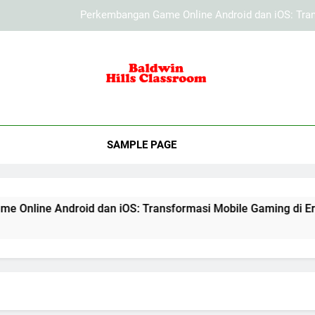
Perkembangan Game Online Android dan iOS: Trans
Perangkat Gaming Terbaru yang Wajib Diketah
Struktur Informasi Bantuan pada Lebah4D: Membangun Sistem 
dwin Hills Classroom
LAE138 Link Alternatif Up
ram Pendidikan Dan Pelatihan Di Baldwin Hills Classroom.
Perkembangan Game Online Android dan iOS: Trans
SAMPLE PAGE
Perangkat Gaming Terbaru yang Wajib Diketah
Struktur Informasi Bantuan pada Lebah4D: Membangun Sistem 
ndroid dan iOS: Transformasi Mobile Gaming di Era Digital