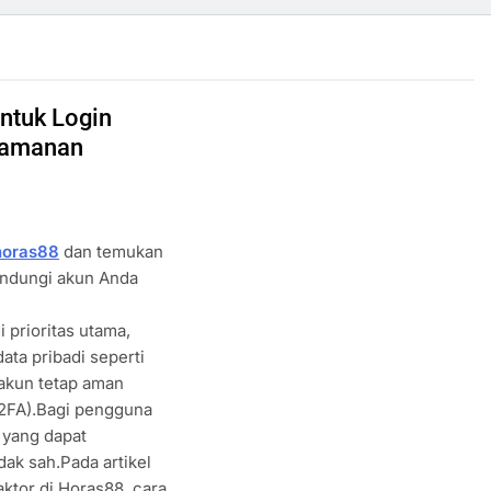
ntuk Login
eamanan
 horas88
dan temukan
indungi akun Anda
i prioritas utama,
ta pribadi seperti
 akun tetap aman
(2FA).Bagi pengguna
 yang dapat
dak sah.Pada artikel
aktor di Horas88, cara