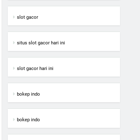
slot gacor
situs slot gacor hari ini
slot gacor hari ini
bokep indo
bokep indo