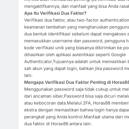
mengaktifkannya, dan manfaat yang bisa Anda rasa
Apa Itu Verifikasi Dua Faktor?
Verifikasi dua faktor, atau two-factor authenticatio
keamanan tambahan yang mengharuskan pengguna
dua bentuk identifikasi sebelum dapat mengakses 
memasukkan username dan password, pengguna 
kode verifikasi unik yang biasanya dikirimkan ke pon
dihasilkan oleh aplikasi autentikasi seperti Google
Authenticator.Tujuannya adalah untuk memastikan 
sah akun yang dapat login, bahkan jika password m
lain.
Mengapa Verifikasi Dua Faktor Penting di Horas8
Menggunakan password saja tidak cukup untuk me
dari ancaman siber.Password bisa saja dicuri melal
atau kebocoran data.Melalui 2FA, Horas88 member
ekstra dengan memastikan bahwa login hanya dapat
perangkat yang Anda kontrol.Manfaat utama dari me
dua faktor di Horas88 antara lain: