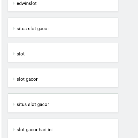
edwinslot
situs slot gacor
slot
slot gacor
situs slot gacor
slot gacor hari ini