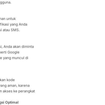
ngguna.
han untuk
ifikasi yang Anda
si atau SMS.
i, Anda akan diminta
erti Google
de yang muncul di
ikan kode
yang aman, karena
an akses ke perangkat
gsi Optimal