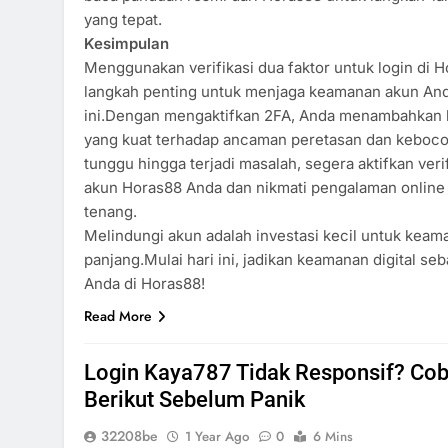
yang tepat.
Kesimpulan
Menggunakan verifikasi dua faktor untuk login di 
langkah penting untuk menjaga keamanan akun Anda 
ini.Dengan mengaktifkan 2FA, Anda menambahkan l
yang kuat terhadap ancaman peretasan dan keboco
tunggu hingga terjadi masalah, segera aktifkan verif
akun Horas88 Anda dan nikmati pengalaman online
tenang.
Melindungi akun adalah investasi kecil untuk keam
panjang.Mulai hari ini, jadikan keamanan digital seb
Anda di Horas88!
Read More
Login Kaya787 Tidak Responsif? Cob
Berikut Sebelum Panik
32208be
1 Year Ago
0
6 Mins