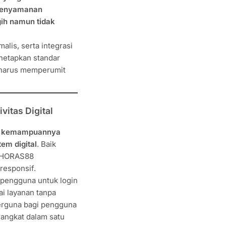
kenyamanan
ih namun tidak
lis, serta integrasi
netapkan standar
a harus memperumit
vitas Digital
h
kemampuannya
em digital
. Baik
, HORAS88
responsif.
engguna untuk login
ai layanan tanpa
berguna bagi pengguna
erangkat dalam satu