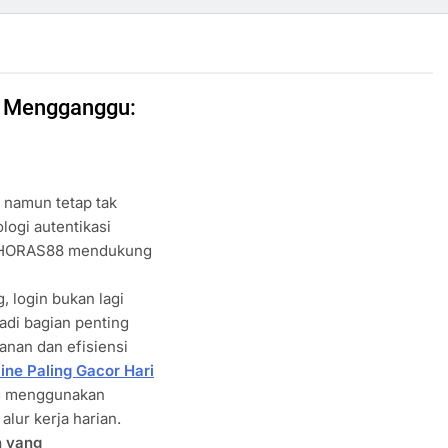
ak Mengganggu:
 namun tetap tak
ogi autentikasi
at, HORAS88 mendukung
, login bukan lagi
di bagian penting
nan dan efisiensi
line Paling Gacor Hari
ng menggunakan
alur kerja harian.
n yang