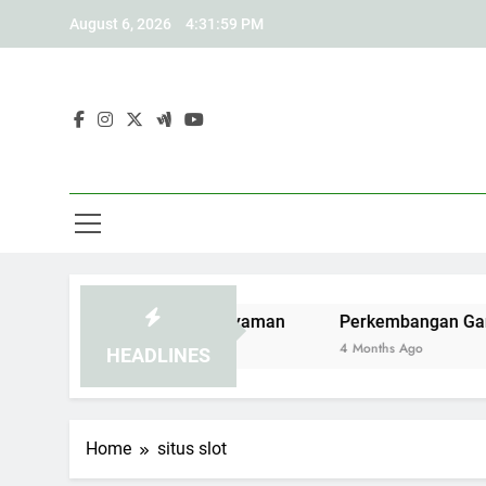
Skip
August 6, 2026
4:32:00 PM
to
content
Bal
Ikuti Prog
tuk Akses Lebih Nyaman
Perkembangan Game Online Andr
4 Months Ago
HEADLINES
Home
situs slot