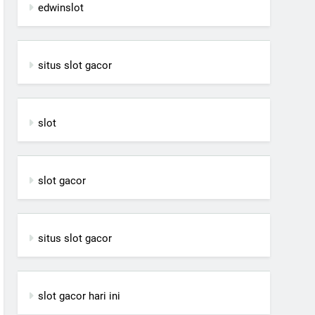
edwinslot
situs slot gacor
slot
slot gacor
situs slot gacor
slot gacor hari ini