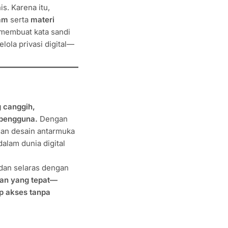
s. Karena itu,
jam
serta
materi
 membuat kata sandi
lola privasi digital—
 canggih,
 pengguna.
Dengan
 dan desain antarmuka
dalam dunia digital
 dan selaras dengan
an yang tepat—
p akses tanpa