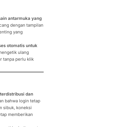
sain antarmuka yang
ang dengan tampilan
enting yang
ses otomatis untuk
mengetik ulang
 tanpa perlu klik
terdistribusi dan
n bahwa login tetap
m sibuk, koneksi
tetap memberikan