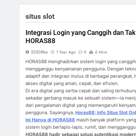
situs slot
Integrasi Login yang Canggih dan T
HORAS88
32208be
1 Year Ago
0
6 Mins
HORAS88 menghadirkan sistem login yang canggih
mengganggu kenyamanan pengguna. Dengan teknol
adaptif dan integrasi mulus di berbagai perangk
akses digital yang aman, cepat, dan efisien.
Di era digital yang serba cepat dan saling terhubung
sekadar gerbang masuk ke sebuah sistem—ia menja
dari pengalaman digital yang memengaruhi kenyama
pengguna. Sayangnya,
Horas88: Info Situs Slot On
Ini Hanya di HORAS88
masih banyak platform ya
sistem login berlapis-lapis, rumit, dan mengganggu 
HORAS88 hadir sebagai solusi autentikasi moder