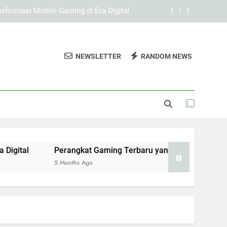
formasi Mobile Gaming di Era Digital
ui oleh Gamer di Era Teknologi Modern
Dukungan yang Terorganisir dan Mudah
NEWSLETTER
RANDOM NEWS
Dipahami
date Harian untuk Akses Lebih Nyaman
formasi Mobile Gaming di Era Digital
ui oleh Gamer di Era Teknologi Modern
Dukungan yang Terorganisir dan Mudah
Perangkat Gaming Terbaru yang Wajib Diketahui oleh Gamer
Dipahami
5 Months Ago