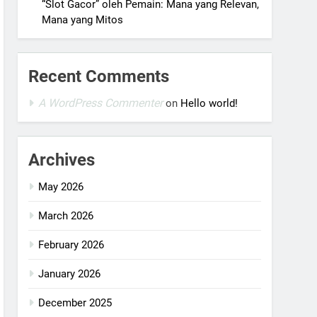
“Slot Gacor” oleh Pemain: Mana yang Relevan,
Mana yang Mitos
Recent Comments
A WordPress Commenter
on
Hello world!
Archives
May 2026
March 2026
February 2026
January 2026
December 2025