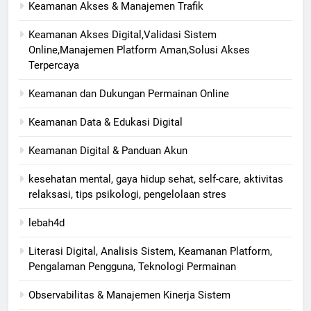
Keamanan Akses & Manajemen Trafik
Keamanan Akses Digital,Validasi Sistem
Online,Manajemen Platform Aman,Solusi Akses
Terpercaya
Keamanan dan Dukungan Permainan Online
Keamanan Data & Edukasi Digital
Keamanan Digital & Panduan Akun
kesehatan mental, gaya hidup sehat, self-care, aktivitas
relaksasi, tips psikologi, pengelolaan stres
lebah4d
Literasi Digital, Analisis Sistem, Keamanan Platform,
Pengalaman Pengguna, Teknologi Permainan
Observabilitas & Manajemen Kinerja Sistem