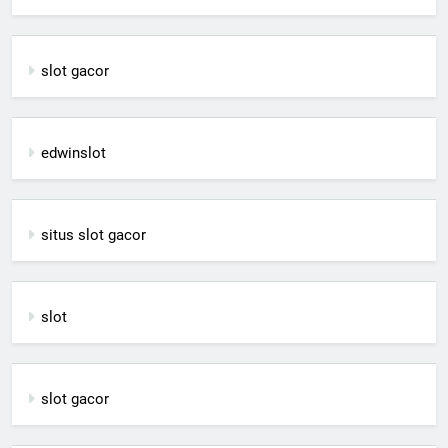
slot gacor
edwinslot
situs slot gacor
slot
slot gacor