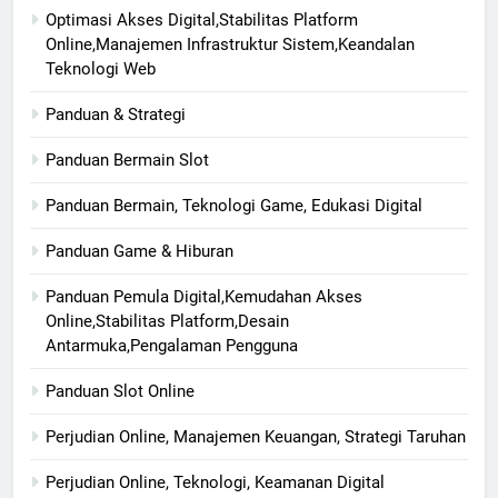
Optimasi Akses Digital,Stabilitas Platform
Online,Manajemen Infrastruktur Sistem,Keandalan
Teknologi Web
Panduan & Strategi
Panduan Bermain Slot
Panduan Bermain, Teknologi Game, Edukasi Digital
Panduan Game & Hiburan
Panduan Pemula Digital,Kemudahan Akses
Online,Stabilitas Platform,Desain
Antarmuka,Pengalaman Pengguna
Panduan Slot Online
Perjudian Online, Manajemen Keuangan, Strategi Taruhan
Perjudian Online, Teknologi, Keamanan Digital