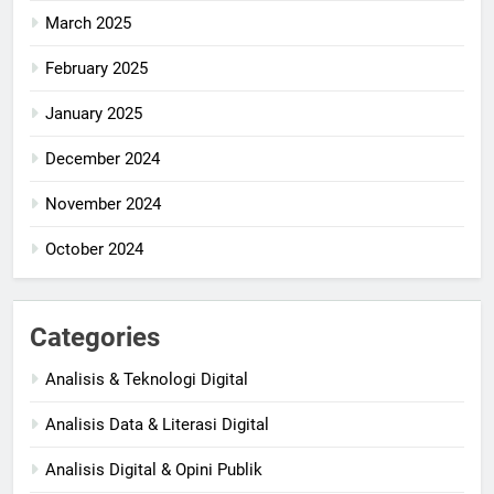
March 2025
February 2025
January 2025
December 2024
November 2024
October 2024
Categories
Analisis & Teknologi Digital
Analisis Data & Literasi Digital
Analisis Digital & Opini Publik