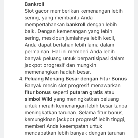
Bankroll
Slot gacor memberikan kemenangan lebih
sering, yang membantu Anda
mempertahankan
bankroll
dengan lebih
baik. Dengan kemenangan yang lebih
sering, meskipun jumlahnya lebih kecil,
Anda dapat bertahan lebih lama dalam
permainan. Hal ini memberi Anda lebih
banyak peluang untuk berpartisipasi dalam
jackpot progresif dan mungkin
memenangkan hadiah besar.
Peluang Menang Besar dengan Fitur Bonus
Banyak mesin slot progresif menawarkan
fitur bonus
seperti
putaran gratis
atau
simbol Wild
yang meningkatkan peluang
untuk meraih kemenangan lebih besar tanpa
meningkatkan taruhan. Selama fitur bonus,
kemungkinan jackpot progresif lebih tinggi,
memberi Anda kesempatan untuk
mendapatkan lebih banyak dengan taruhan