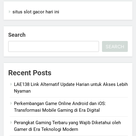
situs slot gacor hari ini
Search
SEARCH
Recent Posts
LAE138 Link Alternatif Update Harian untuk Akses Lebih
Nyaman
Perkembangan Game Online Android dan iOS:
Transformasi Mobile Gaming di Era Digital
Perangkat Gaming Terbaru yang Wajib Diketahui oleh
Gamer di Era Teknologi Modern