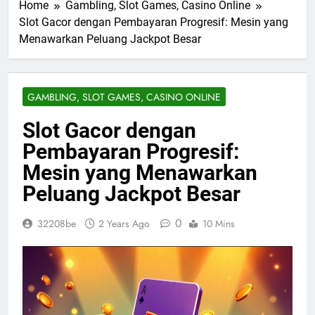
Home
Gambling, Slot Games, Casino Online
Slot Gacor dengan Pembayaran Progresif: Mesin yang
Menawarkan Peluang Jackpot Besar
GAMBLING, SLOT GAMES, CASINO ONLINE
Slot Gacor dengan
Pembayaran Progresif:
Mesin yang Menawarkan
Peluang Jackpot Besar
0
32208be
2 Years Ago
10 Mins