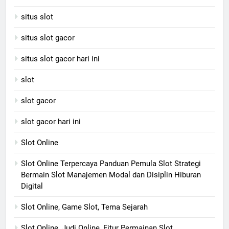
situs slot
situs slot gacor
situs slot gacor hari ini
slot
slot gacor
slot gacor hari ini
Slot Online
Slot Online Terpercaya Panduan Pemula Slot Strategi
Bermain Slot Manajemen Modal dan Disiplin Hiburan
Digital
Slot Online, Game Slot, Tema Sejarah
Slot Online, Judi Online, Fitur Permainan Slot