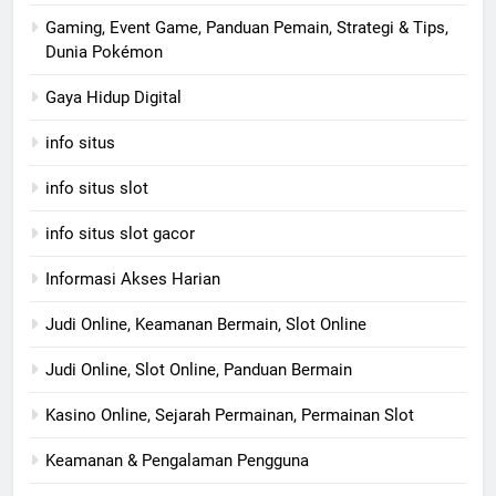
Gaming, Event Game, Panduan Pemain, Strategi & Tips,
Dunia Pokémon
Gaya Hidup Digital
info situs
info situs slot
info situs slot gacor
Informasi Akses Harian
Judi Online, Keamanan Bermain, Slot Online
Judi Online, Slot Online, Panduan Bermain
Kasino Online, Sejarah Permainan, Permainan Slot
Keamanan & Pengalaman Pengguna