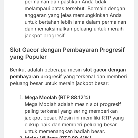
permainan dan pastikan Anda tidak
melampaui batas tersebut. Bermain dengan
anggaran yang jelas memungkinkan Anda
untuk bertahan lebih lama dalam permainan
dan memaksimalkan peluang untuk meraih
jackpot progresif.
Slot Gacor dengan Pembayaran Progresif
yang Populer
Berikut adalah beberapa mesin
slot gacor dengan
pembayaran progresif
yang terkenal dan memberi
peluang besar untuk meraih jackpot besar:
Mega Moolah (RTP 88.12%)
Mega Moolah adalah mesin slot progresif
paling terkenal yang sering memberikan
jackpot besar. Mesin ini memiliki RTP yang
cukup baik dan memberi peluang besar
untuk memenangkan hadiah besar.