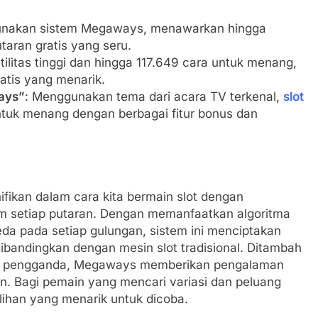
gunakan sistem Megaways, menawarkan hingga
taran gratis yang seru.
tilitas tinggi dan hingga 117.649 cara untuk menang,
atis yang menarik.
ays”
: Menggunakan tema dari acara TV terkenal,
slot
ntuk menang dengan berbagai fitur bonus dan
kan dalam cara kita bermain slot dengan
m setiap putaran. Dengan memanfaatkan algoritma
da pada setiap gulungan, sistem ini menciptakan
ibandingkan dengan mesin slot tradisional. Ditambah
 dan pengganda, Megaways memberikan pengalaman
n. Bagi pemain yang mencari variasi dan peluang
ihan yang menarik untuk dicoba.