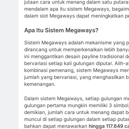
jutaan cara untuk menang dalam satu putaran
mendalam apa itu sistem Megaways, bagaim
dalam slot Megaways dapat meningkatkan p
Apa Itu Sistem Megaways?
Sistem Megaways adalah mekanisme yang pe
dirancang untuk memperkenalkan lebih bany
ini menggantikan desain payline tradisiona
bervariasi setiap kali gulungan diputar. Al
kombinasi pemenang, sistem Megaways memu
jumlah yang bervariasi, yang menghasilkan 
kemenangan.
Dalam sistem Megaways, setiap gulungan mem
gulungan pertama mungkin memiliki 3 simbol
demikian, jumlah cara untuk menang dapat be
muncul di setiap gulungan dalam setiap puta
bahkan dapat menawarkan
hingga 117.649 