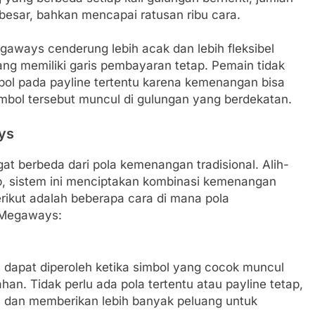
besar, bahkan mencapai ratusan ribu cara.
aways cenderung lebih acak dan lebih fleksibel
ang memiliki garis pembayaran tetap. Pemain tidak
mbol pada payline tertentu karena kemenangan bisa
imbol tersebut muncul di gulungan yang berdekatan.
ys
 berbeda dari pola kemenangan tradisional. Alih-
p, sistem ini menciptakan kombinasi kemenangan
rikut adalah beberapa cara di mana pola
 Megaways:
apat diperoleh ketika simbol yang cocok muncul
an. Tidak perlu ada pola tertentu atau payline tetap,
el dan memberikan lebih banyak peluang untuk