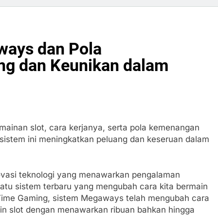
ways dan Pola
g dan Keunikan dalam
mainan slot, cara kerjanya, serta pola kemenangan
istem ini meningkatkan peluang dan keseruan dalam
ovasi teknologi yang menawarkan pengalaman
satu sistem terbaru yang mengubah cara kita bermain
g Time Gaming, sistem Megaways telah mengubah cara
in slot dengan menawarkan ribuan bahkan hingga