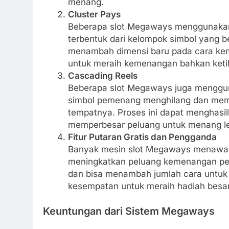
menang.
Cluster Pays
Beberapa slot Megaways menggunakan 
terbentuk dari kelompok simbol yang be
menambah dimensi baru pada cara ke
untuk meraih kemenangan bahkan ketika 
Cascading Reels
Beberapa slot Megaways juga menggun
simbol pemenang menghilang dan membe
tempatnya. Proses ini dapat menghasil
memperbesar peluang untuk menang le
Fitur Putaran Gratis dan Pengganda
Banyak mesin slot Megaways menawark
meningkatkan peluang kemenangan pemain
dan bisa menambah jumlah cara untuk
kesempatan untuk meraih hadiah besar
Keuntungan dari Sistem Megaways