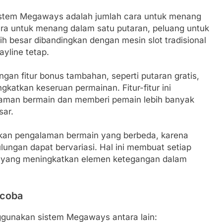
sistem Megaways adalah jumlah cara untuk menang
ra untuk menang dalam satu putaran, peluang untuk
 besar dibandingkan dengan mesin slot tradisional
yline tetap.
gan fitur bonus tambahan, seperti putaran gratis,
gkatkan keseruan permainan. Fitur-fitur ini
aman bermain dan memberi pemain lebih banyak
sar.
kan pengalaman bermain yang berbeda, karena
lungan dapat bervariasi. Hal ini membuat setiap
a, yang meningkatkan elemen ketegangan dalam
icoba
ggunakan sistem Megaways antara lain: