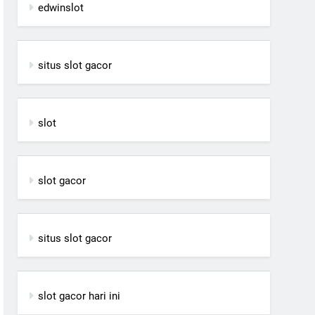
edwinslot
situs slot gacor
slot
slot gacor
situs slot gacor
slot gacor hari ini