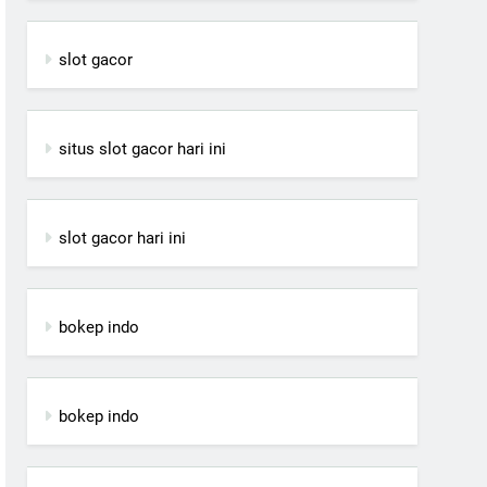
slot gacor
situs slot gacor hari ini
slot gacor hari ini
bokep indo
bokep indo