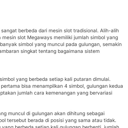
ngat berbeda dari mesin slot tradisional. Alih-alih
da mesin slot Megaways memiliki jumlah simbol yang
 banyak simbol yang muncul pada gulungan, semakin
gambaran singkat tentang bagaimana sistem
simbol yang berbeda setiap kali putaran dimulai.
n pertama bisa menampilkan 4 simbol, gulungan kedua
ciptakan jumlah cara kemenangan yang bervariasi
ng muncul di gulungan akan dihitung sebagai
l tersebut berada di posisi yang sama atau tidak.
ang berbeda setiap kali gulungan berhenti, jumlah