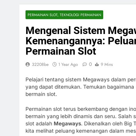
PERMAINAN SLOT, TEKNOLOGI PERMAINAN
Mengenal Sistem Mega
Kemenangannya: Peluan
Permainan Slot
0
32208be
1 Year Ago
9 Mins
Pelajari tentang sistem Megaways dalam per
yang dapat ditemukan. Temukan bagaimana s
bermain slot.
Permainan slot terus berkembang dengan in
bermain yang lebih dinamis dan seru. Salah 
slot adalah
Megaways
. Dikenalkan oleh Bi
kita melihat peluang kemenangan dalam mes