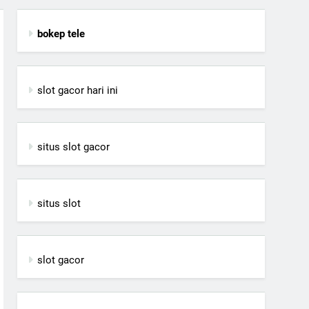
bokep tele
slot gacor hari ini
situs slot gacor
situs slot
slot gacor