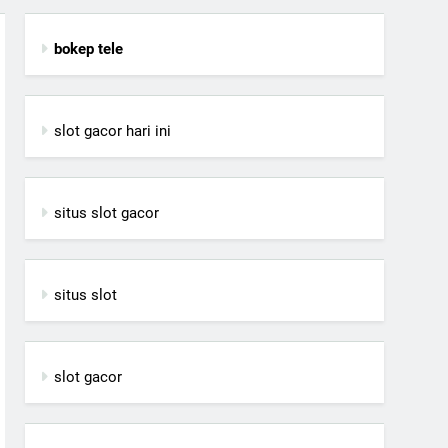
bokep tele
slot gacor hari ini
situs slot gacor
situs slot
slot gacor