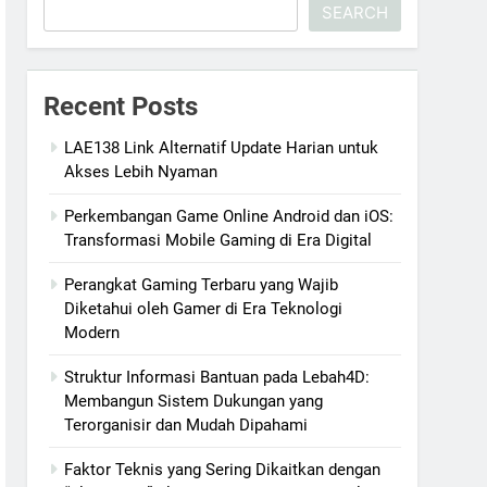
SEARCH
Recent Posts
LAE138 Link Alternatif Update Harian untuk
Akses Lebih Nyaman
Perkembangan Game Online Android dan iOS:
Transformasi Mobile Gaming di Era Digital
Perangkat Gaming Terbaru yang Wajib
Diketahui oleh Gamer di Era Teknologi
Modern
Struktur Informasi Bantuan pada Lebah4D:
Membangun Sistem Dukungan yang
Terorganisir dan Mudah Dipahami
Faktor Teknis yang Sering Dikaitkan dengan