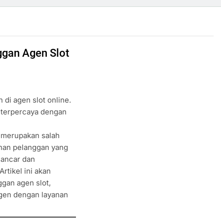
gan Agen Slot
 di agen slot online.
 terpercaya dengan
n merupakan salah
anan pelanggan yang
lancar dan
rtikel ini akan
gan agen slot,
agen dengan layanan