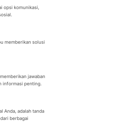
i opsi komunikasi,
osial.
pu memberikan solusi
s memberikan jawaban
 informasi penting.
l Anda, adalah tanda
dari berbagai