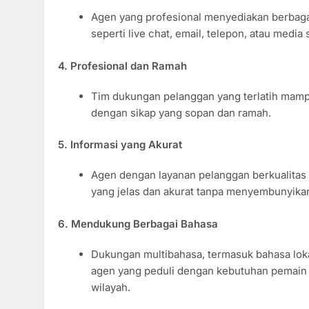
Agen yang profesional menyediakan berbaga
seperti live chat, email, telepon, atau media s
4. Profesional dan Ramah
Tim dukungan pelanggan yang terlatih mam
dengan sikap yang sopan dan ramah.
5. Informasi yang Akurat
Agen dengan layanan pelanggan berkualita
yang jelas dan akurat tanpa menyembunyikan
6. Mendukung Berbagai Bahasa
Dukungan multibahasa, termasuk bahasa loka
agen yang peduli dengan kebutuhan pemain 
wilayah.