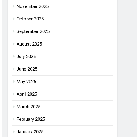
November 2025
October 2025
September 2025
August 2025
July 2025
June 2025
May 2025
April 2025
March 2025
February 2025
January 2025