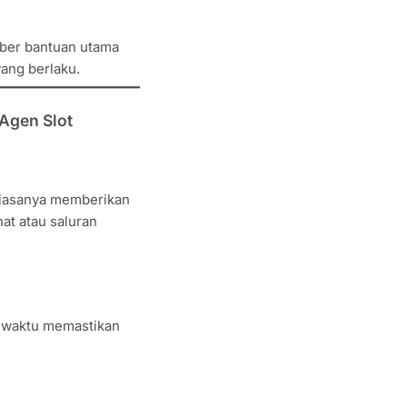
ber bantuan utama
ang berlaku.
 Agen Slot
biasanya memberikan
at atau saluran
g waktu memastikan