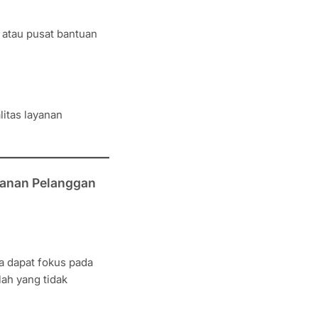
 atau pusat bantuan
itas layanan
yanan Pelanggan
 dapat fokus pada
ah yang tidak