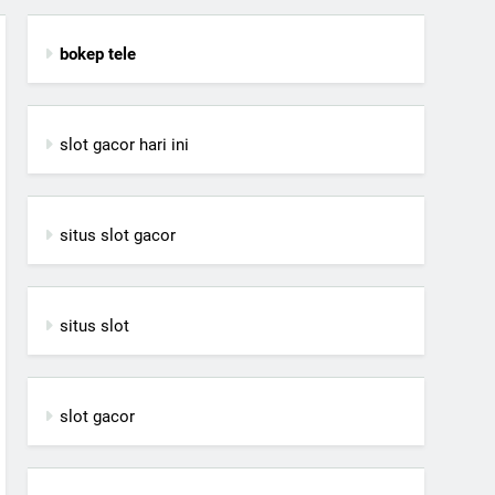
bokep tele
slot gacor hari ini
situs slot gacor
situs slot
slot gacor