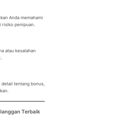
tikan Anda memahami
risiko penipuan.
na atau kesalahan
.
detail tentang bonus,
kan.
elanggan Terbaik