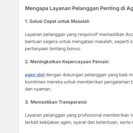
Mengapa Layanan Pelanggan Penting di Ag
1. Solusi Cepat untuk Masalah
Layanan pelanggan yang responsif memastikan An
bantuan segera untuk mengatasi masalah, seperti k
pertanyaan tentang bonus.
2. Meningkatkan Kepercayaan Pemain
agen slot
dengan dukungan pelanggan yang baik 
komitmen mereka untuk memberikan pengalaman 
dan nyaman.
3. Memastikan Transparansi
Layanan pelanggan yang profesional memberikan in
terkait kebijakan agen, syarat dan ketentuan, sert