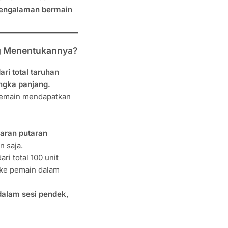
 pengalaman bermain
g Menentukannya?
ari total taruhan
ngka panjang.
pemain mendapatkan
iaran putaran
n saja.
dari total 100 unit
n ke pemain dalam
alam sesi pendek,