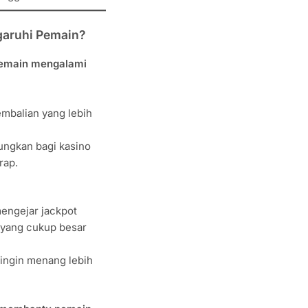
garuhi Pemain?
emain mengalami
balian yang lebih
ngkan bagi kasino
rap.
engejar jackpot
l yang cukup besar
ingin menang lebih