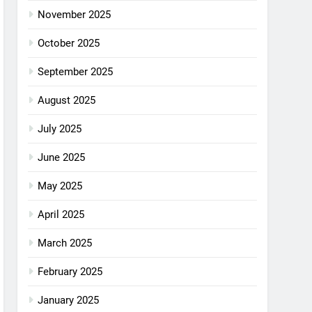
November 2025
October 2025
September 2025
August 2025
July 2025
June 2025
May 2025
April 2025
March 2025
February 2025
January 2025