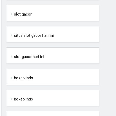
slot gacor
situs slot gacor hari ini
slot gacor hari ini
bokep indo
bokep indo