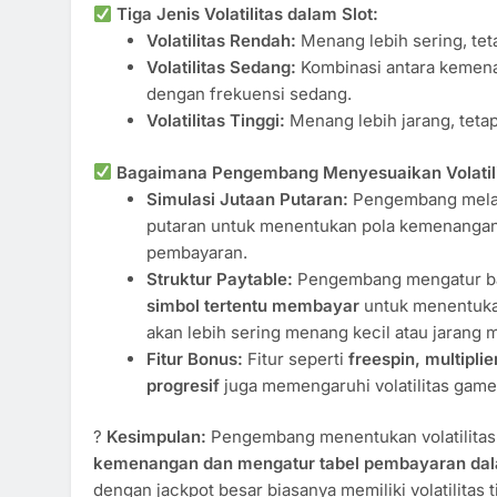
Tiga Jenis Volatilitas dalam Slot:
Volatilitas Rendah:
Menang lebih sering, teta
Volatilitas Sedang:
Kombinasi antara kemena
dengan frekuensi sedang.
Volatilitas Tinggi:
Menang lebih jarang, tetap
Bagaimana Pengembang Menyesuaikan Volatil
Simulasi Jutaan Putaran:
Pengembang melak
putaran untuk menentukan pola kemenangan
pembayaran.
Struktur Paytable:
Pengembang mengatur b
simbol tertentu membayar
untuk menentuk
akan lebih sering menang kecil atau jarang 
Fitur Bonus:
Fitur seperti
freespin, multiplie
progresif
juga memengaruhi volatilitas game
?
Kesimpulan:
Pengembang menentukan volatilita
kemenangan dan mengatur tabel pembayaran da
dengan jackpot besar biasanya memiliki volatilitas t