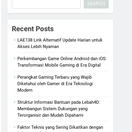
SEARCH
Recent Posts
LAE138 Link Alternatif Update Harian untuk
Akses Lebih Nyaman
Perkembangan Game Online Android dan iOS:
Transformasi Mobile Gaming di Era Digital
Perangkat Gaming Terbaru yang Wajib
Diketahui oleh Gamer di Era Teknologi
Modern
Struktur Informasi Bantuan pada Lebah4D:
Membangun Sistem Dukungan yang
Terorganisir dan Mudah Dipahami
Faktor Teknis yang Sering Dikaitkan dengan