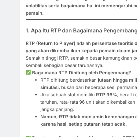
volatilitas serta bagaimana hal ini memengaruhi
pemain.
1. Apa Itu RTP dan Bagaimana Pengemban
RTP (Return to Player)
adalah
persentase teoritis d
yang akan dikembalikan kepada pemain dalam ja
Semakin tinggi RTP, semakin besar kemungkinan 
kembali sebagian besar taruhannya.
Bagaimana RTP Dihitung oleh Pengembang?
RTP dihitung berdasarkan
jutaan hingga mil
simulasi
, bukan dari beberapa sesi permaina
Jika sebuah slot memiliki
RTP 96%
, berarti 
taruhan, rata-rata 96 unit akan dikembalika
jangka panjang.
Namun, RTP tidak menjamin kemenangan d
karena hasil setiap putaran tetap acak.