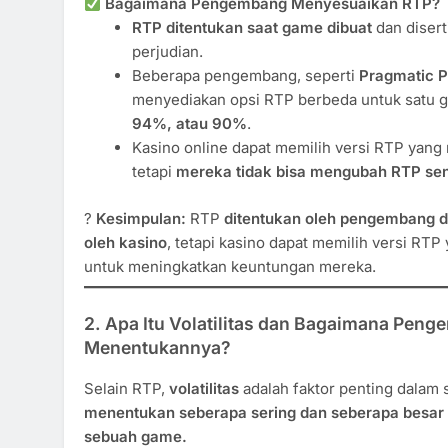
Bagaimana Pengembang Menyesuaikan RTP?
RTP ditentukan saat game dibuat
dan diserti
perjudian.
Beberapa pengembang, seperti
Pragmatic P
menyediakan opsi RTP berbeda untuk satu 
94%, atau 90%
.
Kasino online dapat memilih versi RTP yang
tetapi
mereka tidak bisa mengubah RTP send
?
Kesimpulan:
RTP
ditentukan oleh pengembang da
oleh kasino
, tetapi kasino dapat memilih versi RTP
untuk meningkatkan keuntungan mereka.
2. Apa Itu Volatilitas dan Bagaimana Pen
Menentukannya?
Selain RTP,
volatilitas
adalah faktor penting dalam s
menentukan seberapa sering dan seberapa besa
sebuah game.