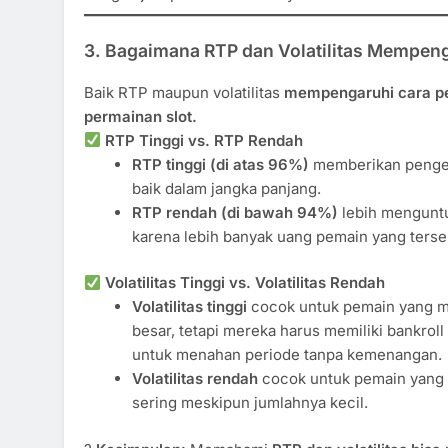
3. Bagaimana RTP dan Volatilitas Mempen
Baik RTP maupun volatilitas
mempengaruhi cara p
permainan slot.
RTP Tinggi vs. RTP Rendah
RTP tinggi (di atas 96%)
memberikan pengem
baik dalam jangka panjang.
RTP rendah (di bawah 94%)
lebih menguntu
karena lebih banyak uang pemain yang terse
Volatilitas Tinggi vs. Volatilitas Rendah
Volatilitas tinggi
cocok untuk pemain yang m
besar, tetapi mereka harus memiliki bankrol
untuk menahan periode tanpa kemenangan.
Volatilitas rendah
cocok untuk pemain yang 
sering meskipun jumlahnya kecil.