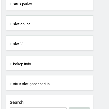
situs parlay
slot online
slot88
bokep indo
situs slot gacor hari ini
Search