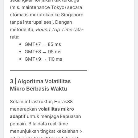
(mis. maintenance Tokyo) secara
otomatis merutekan ke Singapore
tanpa interupsi sesi. Dengan
metode itu,
Round Trip Time
rata-
rata:
GMT+7 → 85 ms
GMT+8 → 95 ms
GMT+9 → 110 ms
3 | Algoritma Volatilitas
Mikro Berbasis Waktu
Selain infrastruktur, Horas88
menerapkan
volatilitas mikro
adaptif
untuk menjaga kepuasan
pemain. Bila data real-time
menunjukkan tingkat kekalahan >