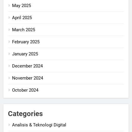
May 2025
April 2025
March 2025
February 2025
January 2025
December 2024
November 2024
October 2024
Categories
Analisis & Teknologi Digital