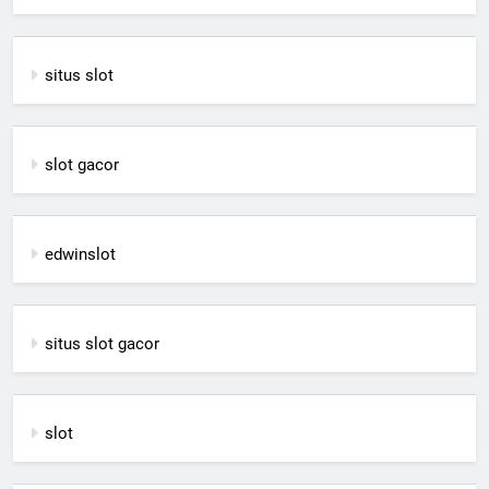
situs slot
slot gacor
edwinslot
situs slot gacor
slot