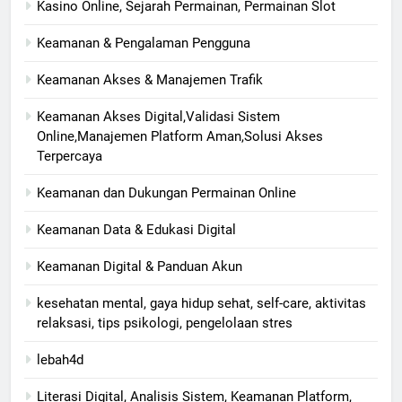
Kasino Online, Sejarah Permainan, Permainan Slot
Keamanan & Pengalaman Pengguna
Keamanan Akses & Manajemen Trafik
Keamanan Akses Digital,Validasi Sistem
Online,Manajemen Platform Aman,Solusi Akses
Terpercaya
Keamanan dan Dukungan Permainan Online
Keamanan Data & Edukasi Digital
Keamanan Digital & Panduan Akun
kesehatan mental, gaya hidup sehat, self-care, aktivitas
relaksasi, tips psikologi, pengelolaan stres
lebah4d
Literasi Digital, Analisis Sistem, Keamanan Platform,