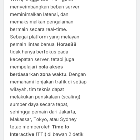
menyeimbangkan beban server,
meminimalkan latensi, dan
memaksimalkan pengalaman
bermain secara real-time.
Sebagai platform yang melayani
pemain lintas benua,
Horas88
tidak hanya berfokus pada
kecepatan server, tetapi juga
mempelajari
pola akses
berdasarkan zona waktu
. Dengan
memahami lonjakan trafik di setiap
wilayah, tim teknis dapat
melakukan penskalaan (scaling)
sumber daya secara tepat,
sehingga pemain dari Jakarta,
Makassar, Tokyo, atau Sydney
tetap memperoleh
Time to
Interactive
(TTI) di bawah 2 detik