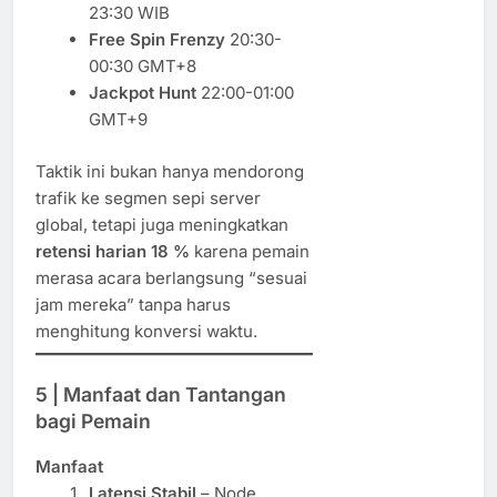
23:30 WIB
Free Spin Frenzy
20:30-
00:30 GMT+8
Jackpot Hunt
22:00-01:00
GMT+9
Taktik ini bukan hanya mendorong
trafik ke segmen sepi server
global, tetapi juga meningkatkan
retensi harian 18 %
karena pemain
merasa acara berlangsung “sesuai
jam mereka” tanpa harus
menghitung konversi waktu.
5 | Manfaat dan Tantangan
bagi Pemain
Manfaat
Latensi Stabil
– Node