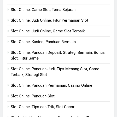
Slot Online, Game Slot, Tema Sejarah
Slot Online, Judi Online, Fitur Permainan Slot
Slot Online, Judi Online, Game Slot Terbaik
Slot Online, Kasino, Panduan Bermain
Slot Online, Panduan Deposit, Strategi Bermain, Bonus
Slot, Fitur Game
Slot Online, Panduan Judi, Tips Menang Slot, Game
Terbaik, Strategi Slot
Slot Online, Panduan Permainan, Casino Online
Slot Online, Panduan Slot
Slot Online, Tips dan Trik, Slot Gacor