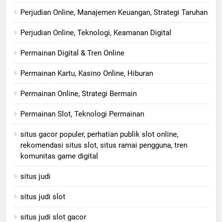
Perjudian Online, Manajemen Keuangan, Strategi Taruhan
Perjudian Online, Teknologi, Keamanan Digital
Permainan Digital & Tren Online
Permainan Kartu, Kasino Online, Hiburan
Permainan Online, Strategi Bermain
Permainan Slot, Teknologi Permainan
situs gacor populer, perhatian publik slot online,
rekomendasi situs slot, situs ramai pengguna, tren
komunitas game digital
situs judi
situs judi slot
situs judi slot gacor