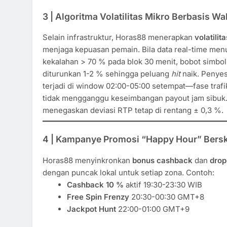
3 | Algoritma Volatilitas Mikro Berbasis Wa
Selain infrastruktur, Horas88 menerapkan
volatilit
menjaga kepuasan pemain. Bila data real-time men
kekalahan > 70 % pada blok 30 menit, bobot simbol
diturunkan 1-2 % sehingga peluang
hit
naik. Penyes
terjadi di window 02:00-05:00 setempat—fase traf
tidak mengganggu keseimbangan payout jam sibuk.
menegaskan deviasi RTP tetap di rentang ± 0,3 %.
4 | Kampanye Promosi “Happy Hour” Bers
Horas88 menyinkronkan
bonus cashback
dan
drop
dengan puncak lokal untuk setiap zona. Contoh:
Cashback 10 %
aktif 19:30-23:30 WIB
Free Spin Frenzy
20:30-00:30 GMT+8
Jackpot Hunt
22:00-01:00 GMT+9