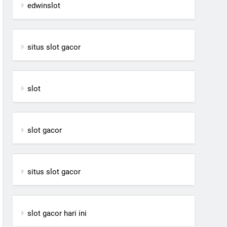
edwinslot
situs slot gacor
slot
slot gacor
situs slot gacor
slot gacor hari ini