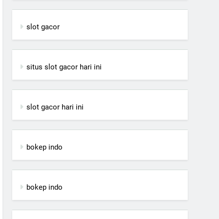
slot gacor
situs slot gacor hari ini
slot gacor hari ini
bokep indo
bokep indo