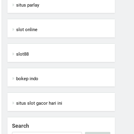
situs parlay
slot online
slot88
bokep indo
situs slot gacor hari ini
Search