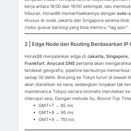
kerja antara 18:00 dan 19:00 setempat, lalu membuka
hiburan. Horas88 memanfaatkannya dengan
auto-s
khusus di node Jakarta dan Singapura selama blok 
risiko
queue backlog
yang bisa memicu “lag spin”.
2 | Edge Node dan Routing Berdasarkan IP
Horas88 menjalankan edge di
Jakarta, Singapore,
Frankfurt
.
Anycast DNS
pertama akan mengarahkan
terdekat geografis; pipeline berikutnya memeriksa
setiap 30 detik. Bila ping ke Tokyo turun di bawa
akan diarahkan ke sana, sedangkan lonjakan tak ter
maintenance Tokyo) secara otomatis merutekan ke
interupsi sesi. Dengan metode itu,
Round Trip Tim
GMT+7 → 85 ms
GMT+8 → 95 ms
GMT+9 → 110 ms