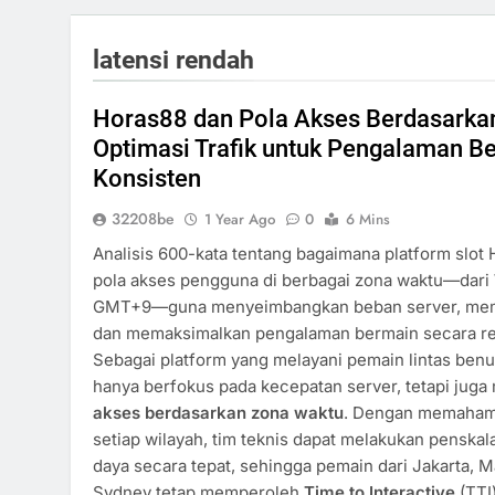
latensi rendah
Horas88 dan Pola Akses Berdasarka
Optimasi Trafik untuk Pengalaman B
Konsisten
32208be
1 Year Ago
0
6 Mins
Analisis 600-kata tentang bagaimana platform slo
pola akses pengguna di berbagai zona waktu—dari
GMT+9—guna menyeimbangkan beban server, memi
dan memaksimalkan pengalaman bermain secara re
Sebagai platform yang melayani pemain lintas ben
hanya berfokus pada kecepatan server, tetapi juga
akses berdasarkan zona waktu
. Dengan memahami 
setiap wilayah, tim teknis dapat melakukan penskal
daya secara tepat, sehingga pemain dari Jakarta, M
Sydney tetap memperoleh
Time to Interactive
(TTI)