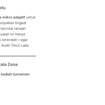
ktu
as mikro adaptif
untuk
unjukkan tingkat
 bernilai rendah
uaian ini hanya
ik terendah—agar
 Audit iTech Labs
kala Zona
 hadiah turnamen