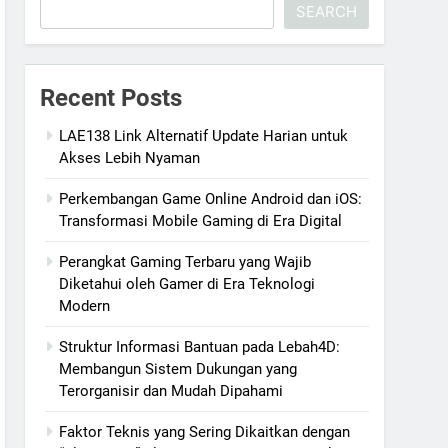
SEARCH
Recent Posts
LAE138 Link Alternatif Update Harian untuk
Akses Lebih Nyaman
Perkembangan Game Online Android dan iOS:
Transformasi Mobile Gaming di Era Digital
Perangkat Gaming Terbaru yang Wajib
Diketahui oleh Gamer di Era Teknologi
Modern
Struktur Informasi Bantuan pada Lebah4D:
Membangun Sistem Dukungan yang
Terorganisir dan Mudah Dipahami
Faktor Teknis yang Sering Dikaitkan dengan