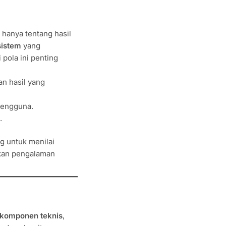
 hanya tentang hasil
sistem
yang
pola ini penting
n hasil yang
pengguna.
.
 untuk menilai
ikan pengalaman
komponen teknis
,