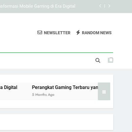
formasi Mobile Gaming di Era Digital
ui oleh Gamer di Era Teknologi Modern
Dukungan yang Terorganisir dan Mudah
NEWSLETTER
RANDOM NEWS
Dipahami
date Harian untuk Akses Lebih Nyaman
formasi Mobile Gaming di Era Digital
ui oleh Gamer di Era Teknologi Modern
Dukungan yang Terorganisir dan Mudah
Perangkat Gaming Terbaru yang Wajib Diketahui oleh Game
Dipahami
5 Months Ago