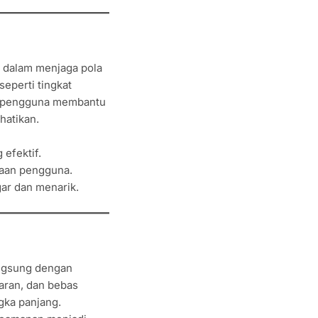
 dalam menjaga pola
eperti tingkat
si pengguna membantu
hatikan.
efektif.
taan pengguna.
ar dan menarik.
ngsung dengan
aran, dan bebas
gka panjang.